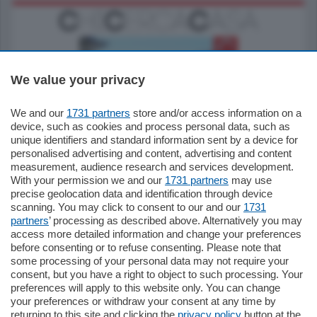
We value your privacy
We and our
1731 partners
store and/or access information on a
770.000
€
device, such as cookies and process personal data, such as
unique identifiers and standard information sent by a device for
Como - Como
personalised advertising and content, advertising and content
Plurilocale
measurement, audience research and services development.
in zona residenziale e tranquilla,
With your permission we and our
1731 partners
may use
proponiamo prestigioso e luminoso
precise geolocation data and identification through device
appartamento all'ultimo piano di uno
scanning. You may click to consent to our and our
1731
stabile signorile …
partners
’ processing as described above. Alternatively you may
mq.
140
locali:
5
access more detailed information and change your preferences
before consenting or to refuse consenting. Please note that
some processing of your personal data may not require your
consent, but you have a right to object to such processing. Your
preferences will apply to this website only. You can change
your preferences or withdraw your consent at any time by
returning to this site and clicking the
privacy policy
button at the