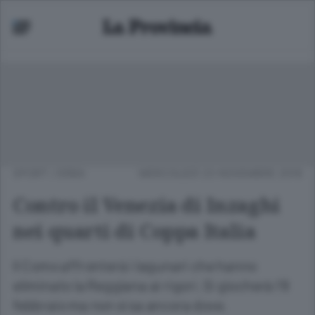
SPORT
/
ERBA
MERCOLEDÌ 23 NOVEMBRE 2016
Contro il Venezia di Inzaghi
nei quarti di Coppa Italia
Il Como affronterà i lagunari che hanno
eliminato la Reggiana ai rigori. Si giocherà l’8
febbraio ma non si sa ancora dove.