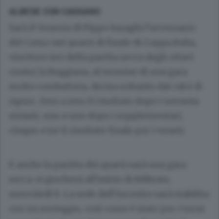
ALBESE CON CASSANO
Sarà il Venezia di Pippo Inzaghi l’avversario
del Como nei quarti di finale di Coppa Italia,
vincitore ieri della partita secca degli ottavi
contro la Reggiana, al termine di una gara
molto combattuta, decisa soltanto dai calci di
rigore. Zero a zero il risultato dopo i novanta
minuti, uno a uno dopo i supplementari,
cinque a tre il risultato finale per i veneti.
E anche la partita dei quarti sarà una gara
secca: si giocherà all’inizio di febbraio,
mercoledì 8. La sede dell’incontro sarà stabilita
con un sorteggio, così come è stato per i turni