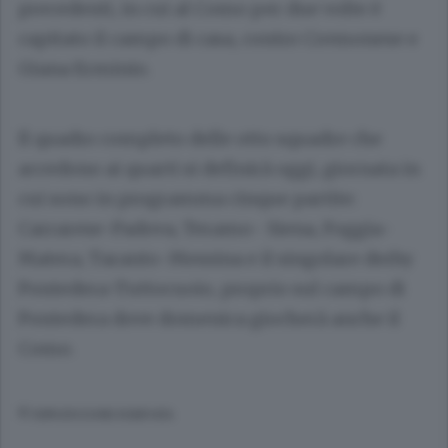
precedenti, in cui al Como per due volte è
capitato il campo di casa, contro Cremonese e
Giana Erminio.
Il quadro completo delle otto squadre che
accedono ai quarti si definirà oggi, giornata in
cui sono in programma cinque partite:
Carrarese-Padova, Teramo- Siena, Foggia-
Matera, Taranto-Messina e il singolare derby
Pontedera-Tuttocuoio, proprio sul campo di
Pontedera dove domenica giocherà anche il
Como.
© RIPRODUZIONE RISERVATA