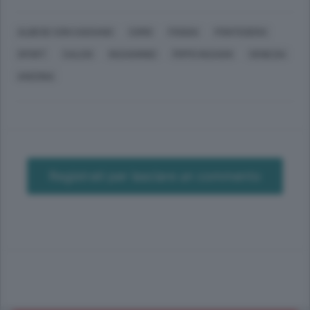
ALBESE CON CASSANO
COMO
FOGGIA
PONTEDERA
SPORT
CALCIO
INZAGHINEI
PIPPO INZAGHI
VENEZIA
ANCONA
Registrati per lasciare un commento