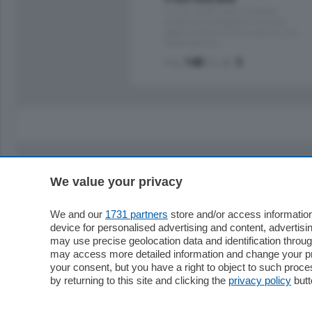
in zona residenziale e tranquilla,
proponiamo prestigioso e luminoso
appartamento all'ultimo piano di uno
stabile signorile …
mq.
140
locali:
5
We value your privacy
Sezioni
Territor
Cronaca
Como
We and our
1731 partners
store and/or access information
device for personalised advertising and content, advert
Economia
Cintura
may use precise geolocation data and identification throu
Cultura e Spettacoli
Lago e val
may access more detailed information and change your pre
Sport
Cantù e M
your consent, but you have a right to object to such proc
Editoriali
Erba
by returning to this site and clicking the
privacy policy
butt
Podcast
Olgiate e 