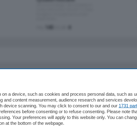
Zona Como Borghi. Nel complesso di
nuova costruzione "JIULIUS" in Classe
Energetica A2 proponiamo ampio
Quadrilocale …
mq.
145
locali:
4
io
Chi Siamo
Redazione
 on a device, such as cookies and process personal data, such as uni
ising and content measurement, audience research and services deve
Editore
gh device scanning. You may click to consent to our and our
1731 par
li
Contatti
ferences before consenting or to refuse consenting. Please note th
ariano
Privacy e Policy
essing. Your preferences will apply to this website only. You can cha
on at the bottom of the webpage.
bassa