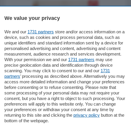
We value your privacy
We and our
1731 partners
store and/or access information on a
185.000
€
device, such as cookies and process personal data, such as
unique identifiers and standard information sent by a device for
Cernobbio - Como
personalised advertising and content, advertising and content
Appartamento
measurement, audience research and services development.
Situato nella tranquilla frazione di Piazza
With your permission we and our
1731 partners
may use
Santo Stefano, in un contesto riservato e a
precise geolocation data and identification through device
pochi minuti …
scanning. You may click to consent to our and our
1731
partners
’ processing as described above. Alternatively you may
mq.
80
access more detailed information and change your preferences
before consenting or to refuse consenting. Please note that
some processing of your personal data may not require your
consent, but you have a right to object to such processing. Your
preferences will apply to this website only. You can change
your preferences or withdraw your consent at any time by
returning to this site and clicking the
privacy policy
button at the
bottom of the webpage.
Sezioni