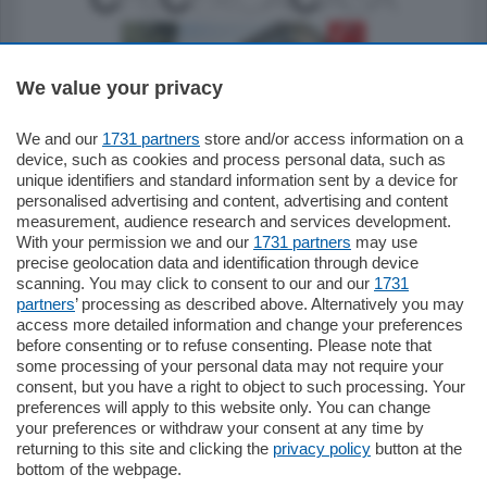
We value your privacy
We and our
1731 partners
store and/or access information on a
795.000
€
device, such as cookies and process personal data, such as
unique identifiers and standard information sent by a device for
Como - Como
personalised advertising and content, advertising and content
Quadrilocale
measurement, audience research and services development.
Zona Como Borghi. Nel complesso di
With your permission we and our
1731 partners
may use
nuova costruzione "JIULIUS" in Classe
precise geolocation data and identification through device
Energetica A2 proponiamo ampio
scanning. You may click to consent to our and our
1731
Quadrilocale …
partners
’ processing as described above. Alternatively you may
mq.
145
locali:
4
access more detailed information and change your preferences
before consenting or to refuse consenting. Please note that
some processing of your personal data may not require your
consent, but you have a right to object to such processing. Your
preferences will apply to this website only. You can change
your preferences or withdraw your consent at any time by
returning to this site and clicking the
privacy policy
button at the
bottom of the webpage.
Sezioni