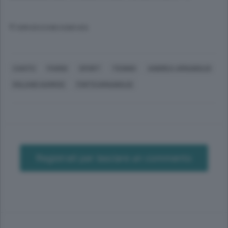
© RIPRODUZIONE RISERVATA
CANTÙ
PARIGI
SPORT
TENNIS
ANDREA ARNABOLDI
ROLAND GARROS
FORTEARNABOLDI
Registrati per lasciare un commento