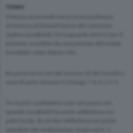
TENNIS
Si ferma al secondo turno la straordinaria
avventura al Roland Garros del canturino
Andrea Arnaboldi. Un traguardo storico per il
tennista, sconfitto da una potenza del tennis
mondiale come Marin Cilic.
Ha perso in tre set dal numero 10 del mondo e
testa di serie numero 9 a Parigi: 7-6, 6-1, 6-1.
Un match combattuto solo nel primo set,
quando Arnaboldi ha avuto addirittura tre
palle break, di cui due addirittura set point
annullati dal ventiseienne croato sul 6-5.