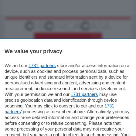
We value your privacy
We and our
1731 partners
store and/or access information on a
770.000
€
device, such as cookies and process personal data, such as
unique identifiers and standard information sent by a device for
Como - Como
personalised advertising and content, advertising and content
Plurilocale
measurement, audience research and services development.
in zona residenziale e tranquilla,
With your permission we and our
1731 partners
may use
proponiamo prestigioso e luminoso
precise geolocation data and identification through device
appartamento all'ultimo piano di uno
scanning. You may click to consent to our and our
1731
stabile signorile …
partners
’ processing as described above. Alternatively you may
mq.
140
locali:
5
access more detailed information and change your preferences
before consenting or to refuse consenting. Please note that
some processing of your personal data may not require your
consent, but you have a right to object to such processing. Your