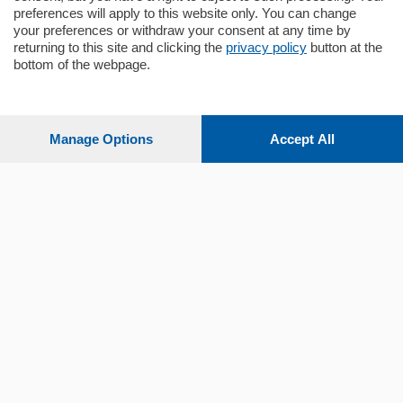
preferences will apply to this website only. You can change
your preferences or withdraw your consent at any time by
returning to this site and clicking the
privacy policy
button at the
bottom of the webpage.
Sezioni
Settimanali
Manage Options
Accept All
Territorio
Sport
Chi Siamo
Servizi