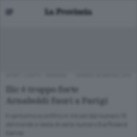
SPORT
/
CANTÙ - MARIANO
GIOVEDÌ 28 MAGGIO 2015
Ilic è troppo forte
Arnaboldi fuori a Parigi
Il canturino sconfitto in tre set dal numero 10
del mondo e testa di serie numero 9 al Roland
Garros