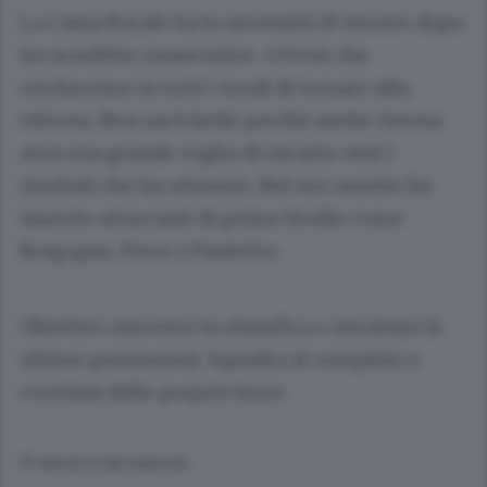
La Cassa Rurale ha la necessità di vincere dopo
tre sconfitte consecutive. «Ovvio che
cercheremo in tutti i modi di tornare alla
vittoria. Non sarà facile perché anche Ortona
avrà una grande voglia di riscatto visti i
risultati che ha ottenuto. Nel suo assetto ha
inserito attaccanti di primo livello come
Borgogno, Fiore e Paoletti».
Obiettivo muovere la classifica e riscattare le
ultime prestazioni. Squadra al completo e
convinta delle proprie forze.
© RIPRODUZIONE RISERVATA