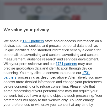
We value your privacy
We and our
1731 partners
store and/or access information on a
795.000
€
device, such as cookies and process personal data, such as
unique identifiers and standard information sent by a device for
Como - Como
personalised advertising and content, advertising and content
Quadrilocale
measurement, audience research and services development.
Zona Como Borghi. Nel complesso di
With your permission we and our
1731 partners
may use
nuova costruzione "JIULIUS" in Classe
precise geolocation data and identification through device
Energetica A2 proponiamo ampio
scanning. You may click to consent to our and our
1731
Quadrilocale …
partners
’ processing as described above. Alternatively you may
mq.
145
locali:
4
access more detailed information and change your preferences
before consenting or to refuse consenting. Please note that
some processing of your personal data may not require your
consent, but you have a right to object to such processing. Your
preferences will apply to this website only. You can change
your preferences or withdraw your consent at any time by