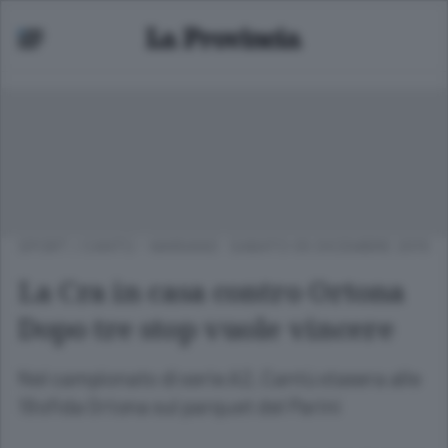
SPORT
/
CANTÙ - MARIANO
SABATO 05 DICEMBRE 2015
La Cra in casa contro Ortona
Dopo tre stop vuole vincere
Nel campionato di serie A2, Cantù stasera alle
19 sfida Ortona sul parquet del Parini