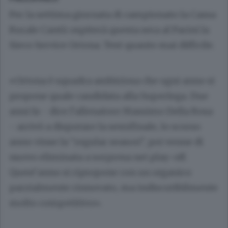
Per la settima giornata di campionato la Cassa
Rurale Cantù ospiterà questa sera al Parini la
Sieco Service Ortona. Test quanto mai difficile.
«Ortona è squadra ambiziosa che ogni anno si
propone quale candidata alla Superlega. Due
anni fa - dice l’allenatore Massimo Della Rosa
- arrivò a disputare la semifinale, lo scorso
anno vinse la “regular season”, poi venne di
nuovo eliminata a sorpresa nei play-off.
Quest’anno si ripropone con un organico
parzialmente rinnovato, ma indiscutibilmente
molto competitivo».