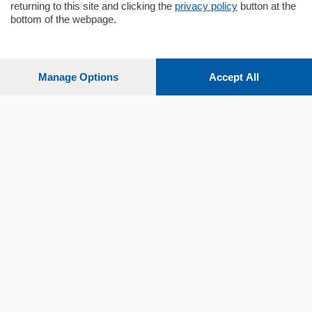
returning to this site and clicking the
privacy policy
button at the
bottom of the webpage.
Sezioni
Settimanali
Manage Options
Accept All
Territorio
Sport
Chi Siamo
Servizi
© COPYRIGHT 2026 - La Provincia di Como S.r.l. P. IVA