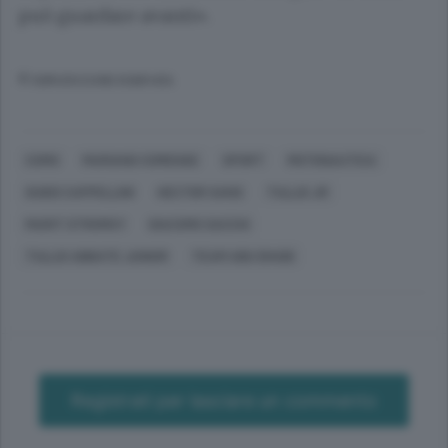
può guardare avanti».
© RIPRODUZIONE RISERVATA
COMO
MARIANO COMENSE
SPORT
MOTONAUTICA
GUIDO CAPPELLINI
HECTOR SANS
TULLIO JR
MARIT STROMOY
GIACOMO SACCHI
TULLIO ABBATE JUNIOR
TEAM ABU DHABI
Registrati per lasciare un commento