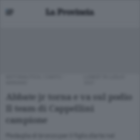
MOTONAUTICA
/
CANTÙ -
LUNEDÌ 19 LUGLIO
MARIANO
2021
Abbate jr torna e va sul podio
Il team di Cappellini
campione
Medaglia di bronzo per il figlio d’arte nel