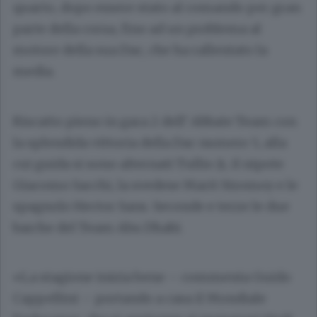
quarto, dopo essere stato al comando per gran
parte della corsa, fino ad un problema al
motore della sua Dac, che ha rallentato la
media.
Riscatto pieno in gara 2 dell’ Abbate Team con
la splendida vittoria della Dac numero 5, alla
cui guida si sono alternati Tullio Jr, il nipote
Giacomo Sacchi, la svedese Marit Stromoy e le
spagnolo Hector Sans. Seconde e terze le due
barche del Team Abu Dhabi.
«La stagione inizia bene – commenta Guido
Cappellini – portando a casa il Mondiale