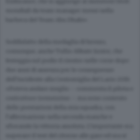
Endurance, che si aggiunge ai numerosi titoli
mondiali da team manager messi nella
bacheca del Team Abu Dhabi».
Soddisfatto della medaglia di bronzo,
comunque, anche Tullio Abbate Junior, che
festeggia sul podio il rientro nelle corse dopo
due anni di assenza per le conseguenze
dell’incidente alla Centomiglia del Lario 2019.
«Poteva andare meglio – commenta il pilota e
costruttore tremezzino – ma sono contento
delle prestazioni della mia squadra, con
l’affermazione nella seconda manche e
sfiorando la vittoria assoluta. L’importante era
superare il test del ritorno alle gare ed ora si