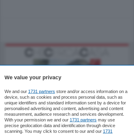
We value your privacy
We and our
1731 partners
store and/or access information on a
795.000
€
device, such as cookies and process personal data, such as
unique identifiers and standard information sent by a device for
Como - Como
personalised advertising and content, advertising and content
Quadrilocale
measurement, audience research and services development.
Zona Como Borghi. Nel complesso di
With your permission we and our
1731 partners
may use
nuova costruzione "JIULIUS" in Classe
precise geolocation data and identification through device
Energetica A2 proponiamo ampio
scanning. You may click to consent to our and our
1731
Quadrilocale …