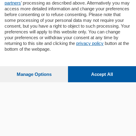
partners
’ processing as described above. Alternatively you may
mq.
145
locali:
4
access more detailed information and change your preferences
before consenting or to refuse consenting. Please note that
some processing of your personal data may not require your
consent, but you have a right to object to such processing. Your
preferences will apply to this website only. You can change
your preferences or withdraw your consent at any time by
returning to this site and clicking the
privacy policy
button at the
bottom of the webpage.
Sezioni
Settimanali
Manage Options
Accept All
Territorio
Sport
Chi Siamo
Servizi