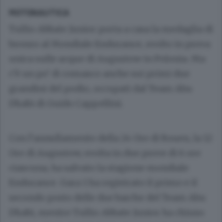
MOTONAUTICA
Tullio Abbate Junior porta a casa la medaglia di
bronzo al Mondiale Endurance, svolto in prova
unica sulle acque di Augustow in Polonia. Ma
c’è un po’ di comasco anche sui primi due
grandini del podio, occupati dal Team Abu
Dhabi di Guido Cappellini.
Con l’annullamento della 24 Ore di Rouen, la 12
Ore di Augustow, svolta in due prove di 6 ore
ciascuna, ha salvato la stagione mondiale
Endurance. Gara 1 ha registrato il primo e il
secondo posto delle due barche del Team Abu
Dhabi, mentre Tullio Abbate Junior ha chiuso