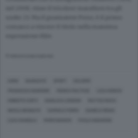
nel 2008, vinse il tricolore marathon tra gli
under 23. Ma il guanzatese Porro, è il primo
comasco a vincere il titolo nella massima
espressione èlite.
© RIPRODUZIONE RISERVATA
COMO
GUANZATE
SPORT
CICLISMO
FRANCESCA BUGNONE
MONICA MALTESE
LUCA RONCHI
UMBERTO CORTI
GIANLUCA LONGONI
MATTEO MUCCI
NICOLA BENNATO
SAMUELE PORRO
DANIELE MENSI
LUCA GANDOLA
MARIO BIANCHI
PAOLO ANGARONI