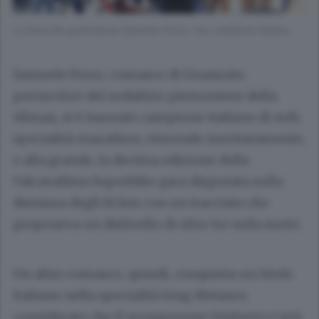
La festa del guanzatese Samuele Porro, neo campione italiano
Samuele Porro, comasco di Guanzate,
portacolori del sodalizio piemontese della
Silmax, si è laureato campione italiano di mtb,
specialità marathon, vincendo meritatamente,
e alla grande, la decima edizione della
Valcavallina Superbike gara disputata sulla
distanza degli 81 km con un tracciato che
proponeva un dislivello di oltre tre mila metri.
Un altro comasco, quindi, conquista un titolo
italiano nella specialità long distance,
considerato che il monguzzese Umberto Corti,