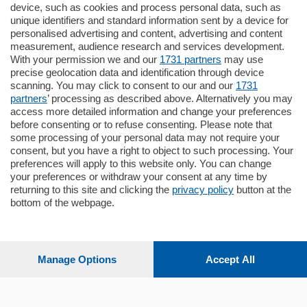
770.000
€
device, such as cookies and process personal data, such as
unique identifiers and standard information sent by a device for
Como - Como
personalised advertising and content, advertising and content
Plurilocale
measurement, audience research and services development.
in zona residenziale e tranquilla,
With your permission we and our
1731 partners
may use
proponiamo prestigioso e luminoso
precise geolocation data and identification through device
appartamento all'ultimo piano di uno
scanning. You may click to consent to our and our
1731
stabile signorile …
partners
’ processing as described above. Alternatively you may
mq.
140
locali:
5
access more detailed information and change your preferences
before consenting or to refuse consenting. Please note that
some processing of your personal data may not require your
consent, but you have a right to object to such processing. Your
preferences will apply to this website only. You can change
your preferences or withdraw your consent at any time by
returning to this site and clicking the
privacy policy
button at the
bottom of the webpage.
Sezioni
Settimanali
Manage Options
Accept All
Territorio