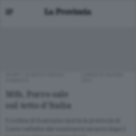
SPORT
/
OLGIATE E BASSA
LUNEDÌ 02 GIUGNO
COMASCA
2014
Mtb, Porro sale
sul tetto d’Italia
Il ciclista di Guanzate riporta la provincia di
Como nell’elite del movimento sei anni dopo il