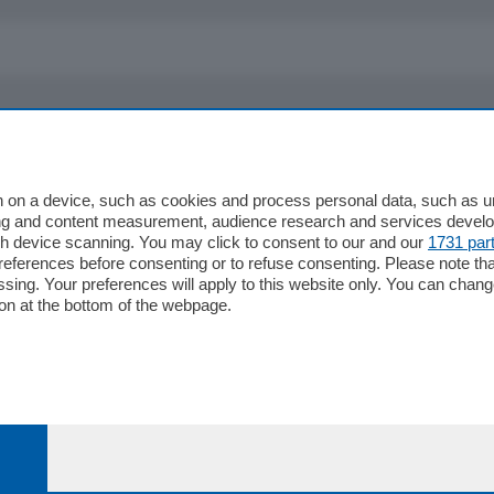
io
Chi Siamo
Redazione
 on a device, such as cookies and process personal data, such as uni
Editore
ising and content measurement, audience research and services deve
li
Contatti
gh device scanning. You may click to consent to our and our
1731 par
ferences before consenting or to refuse consenting. Please note th
ariano
Privacy e Policy
essing. Your preferences will apply to this website only. You can cha
on at the bottom of the webpage.
bassa
alcio Como
 Serie B
alcio Como