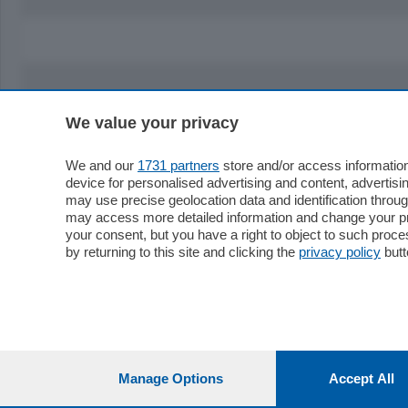
Sezioni
Territor
We value your privacy
Cronaca
Como
We and our
1731 partners
store and/or access information
Economia
Cintura
device for personalised advertising and content, advert
Cultura e Spettacoli
Lago e val
may use precise geolocation data and identification throu
may access more detailed information and change your pre
Sport
Cantù e M
your consent, but you have a right to object to such proc
Editoriali
Erba
by returning to this site and clicking the
privacy policy
butt
Podcast
Olgiate e 
Quatar Pass
Media Inglese
Sport
Storie nella Breva
Dirette C
Focus
Classifica
Up
Manage Options
Accept All
Notizie C
Dossier