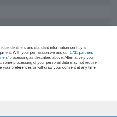
Servizi
Necrologie
que identifiers and standard information sent by a
Pubblicità
lopment. With your permission we and our
1731 partners
Concorsi
tners
’ processing as described above. Alternatively you
at some processing of your personal data may not require
Abbonamenti
nge your preferences or withdraw your consent at any time
Più letti
Le aziende comunicano
Speciali
Cinema
ChiCercaCasa
Archivio
Meteo
Skill Alexa