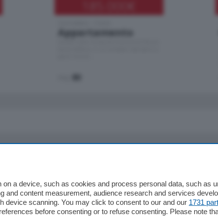
185.000
€
Cernobbio - Como
Appartamento
Situato nella tranquilla frazione di Piazza
Santo Stefano, in un contesto riservato e a
pochi minuti …
mq.
80
io
Chi Siamo
Redazione
 on a device, such as cookies and process personal data, such as uni
ising and content measurement, audience research and services deve
Editore
gh device scanning. You may click to consent to our and our
1731 par
li
Contatti
ferences before consenting or to refuse consenting. Please note th
ariano
Privacy e Policy