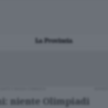
GIATE E BASSA COMASCA
GIOVEDÌ
i: niente Olimpiadi