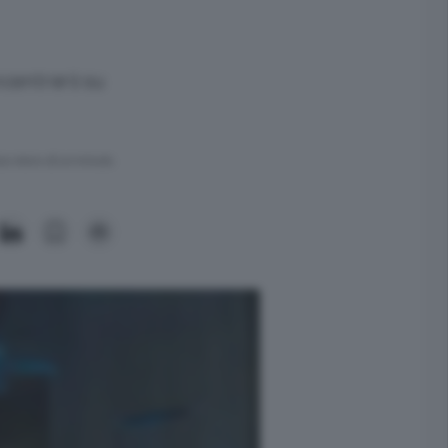
oncentrerò su
ra meno di un minuto.