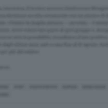
ta, insomma, il tecnico azzurro Gianlorenzo Blengini
 una decisione accolta certamente con un pizzico di 
ano. «Vestire la maglia azzurra – racconta – è sem
ne. Avrei voluto fare parte di quel gruppo e, dunq
na ne avrò la possibilità. Guardiamo il lato positivo
dagli ultimi anni, sarò a casa fino al 10 agosto. Av
po’ più del solito»
SERVATA
ERONA
SPORT
EVENTO SPORTIVO
OLIMPIADI
SIMONE ANZANI
NGINI