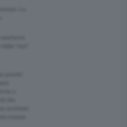
Verona». La
».
r una breve
 dalla “sua”
ie perché
arte.
terne a
ciò che
no accettate.
nta Anzani.