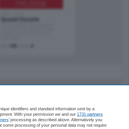
795.000
€
Como - Como
Quadrilocale
Zona Como Borghi. Nel complesso di
nuova costruzione "JIULIUS" in Classe
Energetica A2 proponiamo ampio
Quadrilocale …
mq.
145
locali:
4
Servizi
Necrologie
que identifiers and standard information sent by a
lopment. With your permission we and our
1731 partners
Pubblicità
tners
’ processing as described above. Alternatively you
Concorsi
at some processing of your personal data may not require
Abbonamenti