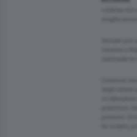
«Adesso mi co
maglia azzurr
Tornato per q
vacanza a Ma
nazionale in 
L’esserne rim
negli ultimi 
«L’allenatore
posteriori. Q
pensavo. Ovvi
Se va fatto, 