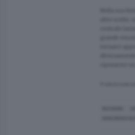
Nella sua lis
altre scelte,
centrale lari
grande emozio
tornarci appe
diversamente 
riposarmi un 
© RIPRODUZIONE RI
BIZZARONE
V
GIANLORENZO BLE