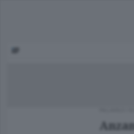
PALLAVOLO
/
OL
Anzan