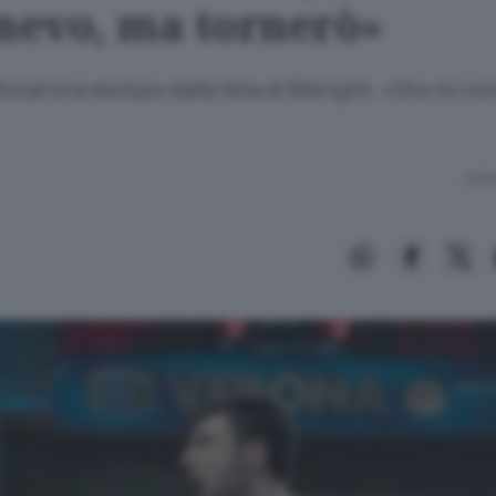
enevo, ma tornerò»
Bizzarone escluso dalla lista di Blengini: «Ora mi c
Lettu