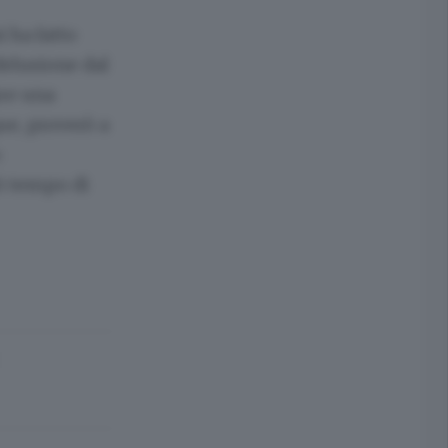
 ha fatto
delusione dal
pre una
ue, proverò a
:
rò tempo di