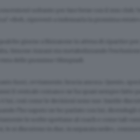
ncentrerò soltanto per fare bene con il mio club, 
a? «Beh, riproverò a indossarla la prossima estate
ualche giorno a Bizzarone in attesa di ripartire pe
lta, Simone Anzani sta metabolizzando l’esclusione
vista delle prossime Olimpiadi.
asto fuori, ovviamente, brucia ancora. Questo, spec
anni il centrale comasco ne ha quasi sempre fatto p
 è lui, così come le decisioni sono sue. Inutile discu
uando l’ho saputo ne ho parlato con lui, dicendogli 
amente le scelte spettano al coach e come tali van
poi, le si discutono in due, in separata sede», comme