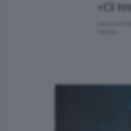
«Ci t
L’azzurro di 
Verona»