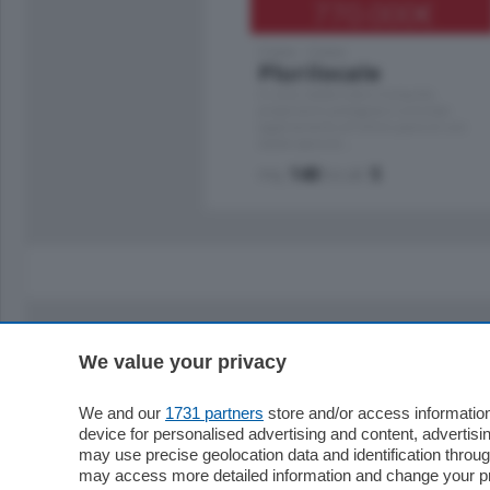
770.000
€
Como - Como
Plurilocale
in zona residenziale e tranquilla,
proponiamo prestigioso e luminoso
appartamento all'ultimo piano di uno
stabile signorile …
mq.
140
locali:
5
We value your privacy
Sezioni
Territor
Cronaca
Como
We and our
1731 partners
store and/or access information
device for personalised advertising and content, advert
Economia
Cintura
may use precise geolocation data and identification throu
Cultura e Spettacoli
Lago e val
may access more detailed information and change your pre
Sport
Cantù e M