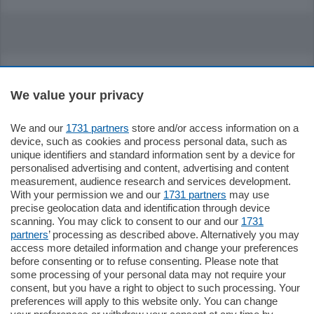
We value your privacy
Sezioni
We and our
1731 partners
store and/or access information on a
device, such as cookies and process personal data, such as
Settimanali
unique identifiers and standard information sent by a device for
personalised advertising and content, advertising and content
measurement, audience research and services development.
Territorio
With your permission we and our
1731 partners
may use
precise geolocation data and identification through device
scanning. You may click to consent to our and our
1731
Sport
partners
’ processing as described above. Alternatively you may
access more detailed information and change your preferences
before consenting or to refuse consenting. Please note that
Chi Siamo
some processing of your personal data may not require your
consent, but you have a right to object to such processing. Your
preferences will apply to this website only. You can change
Servizi