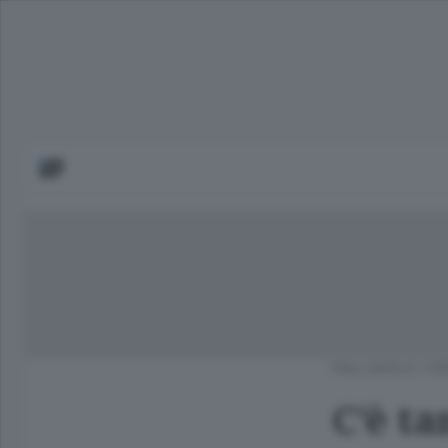
PALLAVOLO
/
E
C’è t