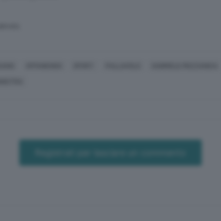
SERVATA
SANO
OFFANENGO
SPORT
PALLAVOLO
GABRIELE MOZZANICA
INISTRA
Registrati per lasciare un commento