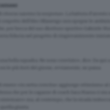
CASSANO
i ritorno saremo la sorpresa». La battuta d’arresto 
l cospetto dell’Abo Offanengo non spegne le ambizi
e, per bocca del suo direttore sportivo Gabriele Mo
rta fiducia nel progetto di ringiovanimento iniziat
una bella squadra. Ne sono convinto», dice. Da qui a
on le più forti del girone, ovviamente, ne passa.
 di essere «in netta crescita» aggiunge ottimismo al 
ezza che per le ragazze di coach Sara Mazza ci sia 
 sistemare» ma, al contempo, che la strada imbocca
quella giusta.