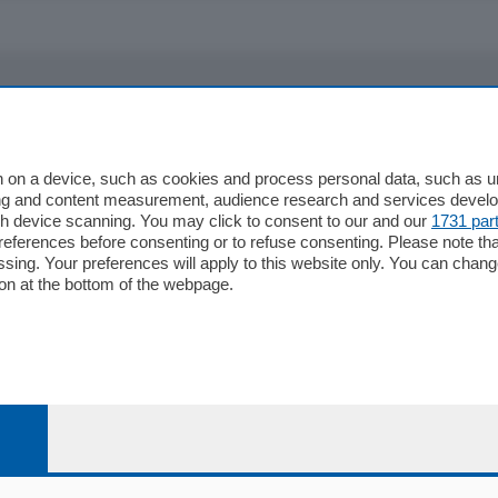
io
Chi Siamo
Redazione
 on a device, such as cookies and process personal data, such as uni
Editore
ising and content measurement, audience research and services deve
li
Contatti
gh device scanning. You may click to consent to our and our
1731 par
ferences before consenting or to refuse consenting. Please note th
ariano
Privacy e Policy
essing. Your preferences will apply to this website only. You can cha
on at the bottom of the webpage.
bassa
alcio Como
 Serie B
alcio Como
 Serie A