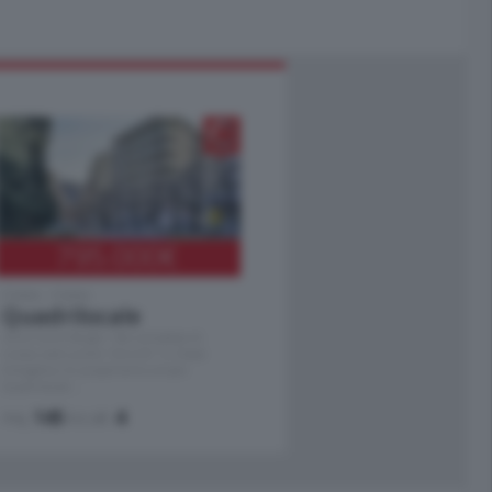
795.000
€
Como - Como
Quadrilocale
Zona Como Borghi. Nel complesso di
nuova costruzione "JIULIUS" in Classe
Energetica A2 proponiamo ampio
Quadrilocale …
mq.
145
locali:
4