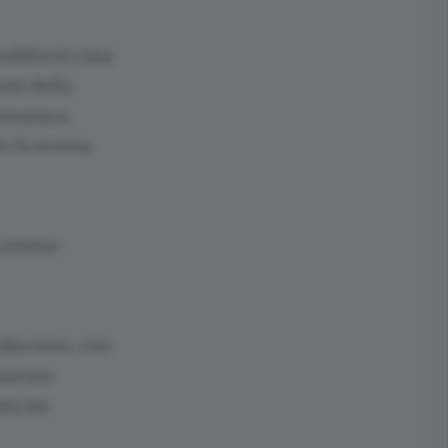
subita in casa
oni della
zzanica,
o la scorsa
 essere
discorso, con
ancora
ta sia