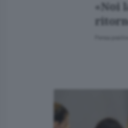
«Noi l
ritor
Pensa positiv