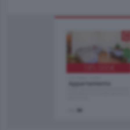
185.000
€
Cernobbio - Como
Appartamento
Situato nella tranquilla frazione di Piazza
Santo Stefano, in un contesto riservato e a
pochi minuti …
mq.
80