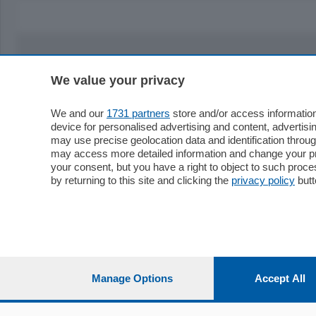
Sezioni
Territor
We value your privacy
Cronaca
Como
We and our
1731 partners
store and/or access information
Economia
Cintura
device for personalised advertising and content, advert
Cultura e Spettacoli
Lago e val
may use precise geolocation data and identification throu
may access more detailed information and change your pre
Sport
Cantù e M
your consent, but you have a right to object to such proc
Editoriali
Erba
by returning to this site and clicking the
privacy policy
butt
Podcast
Olgiate e 
Quatar Pass
Media Inglese
Sport
Storie nella Breva
Dirette C
Focus
Classifica
Up
Manage Options
Accept All
Notizie C
Dossier
Classifica