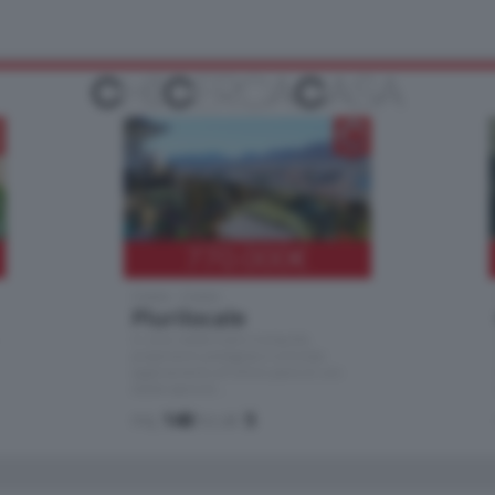
770.000
€
Como - Como
Plurilocale
in zona residenziale e tranquilla,
proponiamo prestigioso e luminoso
appartamento all'ultimo piano di uno
stabile signorile …
mq.
140
locali:
5