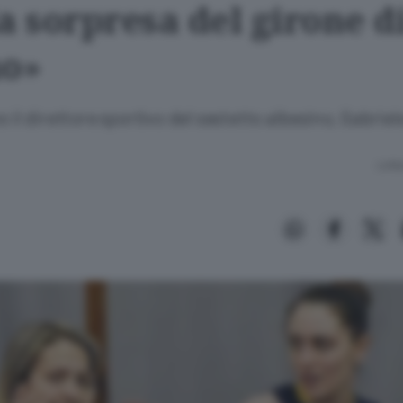
a sorpresa del girone d
no»
o il direttore sportivo del sestetto albesino, Gabrie
Lettu