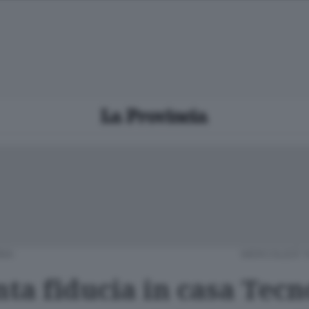
RBA
MERCOLEDÌ 1
anta fiducia in casa Tec