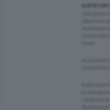
ALBESE CON 
«Nel girone d
sabato sera a
Tecnoteam ch
mostra una ce
estate.
«La nostra è 
competitivi c
Il fatto però
la consapevol
«qualcosa da
decisamente 