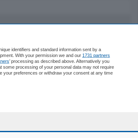
Servizi
Necrologie
que identifiers and standard information sent by a
Pubblicità
lopment. With your permission we and our
1731 partners
Concorsi
tners
’ processing as described above. Alternatively you
at some processing of your personal data may not require
Abbonamenti
nge your preferences or withdraw your consent at any time
Più letti
Le aziende comunicano
Speciali
Cinema
ChiCercaCasa
Archivio
Meteo
Skill Alexa
Elezioni 2024