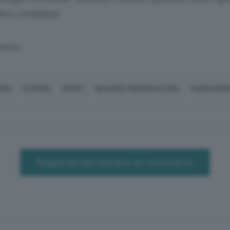
le», continua.
SERVATA
NIA
VITERBO
SPORT
BILIARDO, SNOOKER E POOL
DARIO MONG
Registrati per lasciare un commento