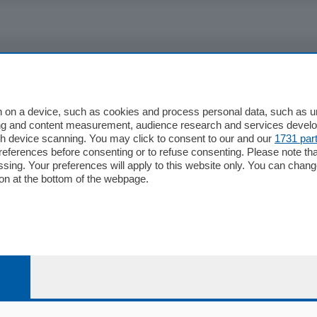
io
Chi Siamo
Redazione
 on a device, such as cookies and process personal data, such as uni
ising and content measurement, audience research and services deve
Editore
gh device scanning. You may click to consent to our and our
1731 par
li
Contatti
ferences before consenting or to refuse consenting. Please note th
ariano
Privacy e Policy
essing. Your preferences will apply to this website only. You can cha
on at the bottom of the webpage.
bassa
alcio Como
 Serie B
alcio Como
 Serie A