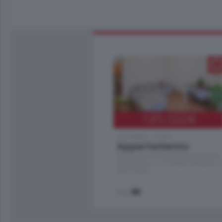
185.000
€
Cernobbio - Como
Appartamento
Situato nella tranquilla frazione di Piazza
Santo Stefano, in un contesto riservato e a
pochi minuti …
mq.
80