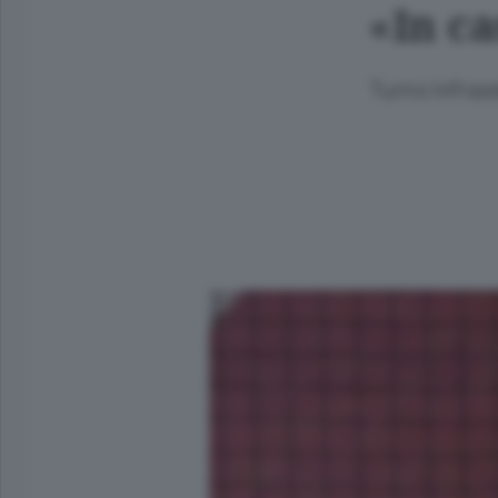
«In c
Turno infras