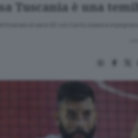
asa Tuscania è una temi
ettimanale di serie A2 con Cantù stasera impegnata
Lettu