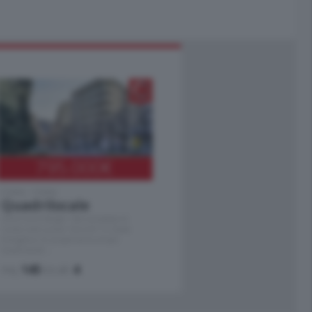
795.000
€
Como - Como
Quadrilocale
Zona Como Borghi. Nel complesso di
nuova costruzione "JIULIUS" in Classe
Energetica A2 proponiamo ampio
Quadrilocale …
mq.
145
locali:
4