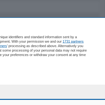
Servizi
Necrologie
que identifiers and standard information sent by a
lopment. With your permission we and our
1731 partners
Pubblicità
tners
’ processing as described above. Alternatively you
Concorsi
at some processing of your personal data may not require
Abbonamenti
nge your preferences or withdraw your consent at any time
Più letti
Le aziende comunicano
Speciali
Cinema
ChiCercaCasa
Archivio
Meteo
Skill Alexa
Elezioni 2024