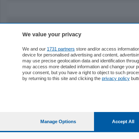
We value your privacy
Sezioni
Territor
Cronaca
Como
We and our
1731 partners
store and/or access information
device for personalised advertising and content, advert
Economia
Cintura
may use precise geolocation data and identification throu
Cultura e Spettacoli
Lago e val
may access more detailed information and change your pre
Sport
Cantù e M
your consent, but you have a right to object to such proc
Editoriali
Erba
by returning to this site and clicking the
privacy policy
butt
Podcast
Olgiate e 
Quatar Pass
Media Inglese
Sport
Storie nella Breva
Dirette C
Focus
Classifica
Manage Options
Accept All
Up
Notizie C
Dossier
Classifica