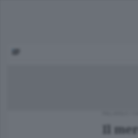
PALLAVOLO
/
CA
Il mer