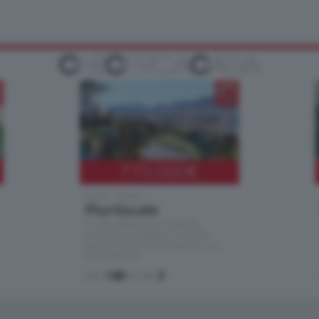
770.000
€
Como - Como
Plurilocale
in zona residenziale e tranquilla,
proponiamo prestigioso e luminoso
appartamento all'ultimo piano di uno
stabile signorile …
mq.
140
locali:
5