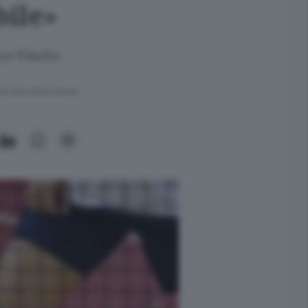
bile»
 a Viterbo
ra meno di un minuto.