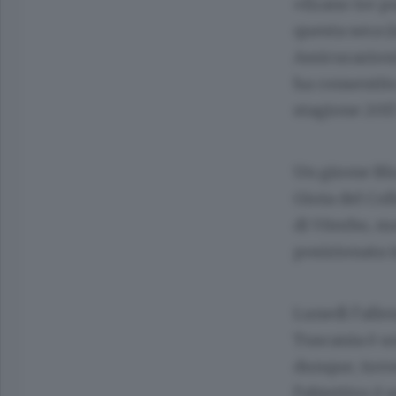
«Erano tre pu
questa sera (i
Assicurazion
ha consentito
stagione 2017
Un girone Blu
Gioia del Col
di Viterbo, m
posizionata i
Lunedì l’allen
Tuscania è un
dunque, trov
l’obiettivo è 