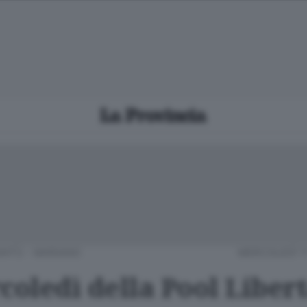
NTÙ - MARIANO
MERCOLEDÌ 1
coledì della Pool Liber