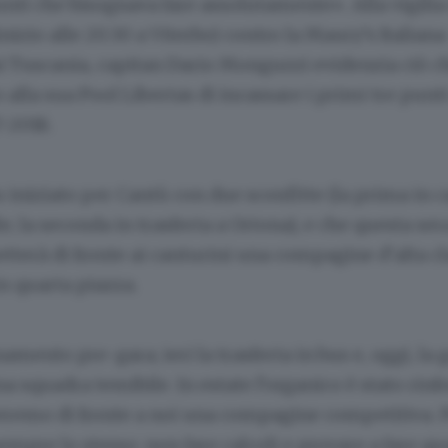
nti che bisognava fare assolutamente». Alla vigilia 
nizio alle 20.30 a Viterbo) contro la Maury’s Italiana
i Tuscania, capitan Dario Monguzzi evidenzia ciò c
 alla sua Pool Libertas di incassare i primi tre punti
-2018.
 iniziato per Cantù con due sconfitte (la prima in c
le; la seconda in trasferta a Ortona), e che questa se
etterà di fronte ai canturini una compagine d’alta cl
n quarta piazza.
amento pre-gara; ieri la trasferta in bus e, oggi, la g
a squadra temibile. In estate l’organico è stato rinfo
eremo di fronte a noi una compagine competitiva. P
sempre lo stesso: non fare calcoli e provare a fare qu