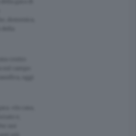
della gara di
he, domenica,
 della
asa contro
ra sul campo
assifica, oggi
ara. «In casa,
rzato e,
er noi
anti più