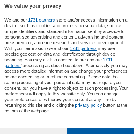
We value your privacy
We and our
1731 partners
store and/or access information on a
185.000
€
device, such as cookies and process personal data, such as
unique identifiers and standard information sent by a device for
Cernobbio - Como
personalised advertising and content, advertising and content
Appartamento
measurement, audience research and services development.
Situato nella tranquilla frazione di Piazza
With your permission we and our
1731 partners
may use
Santo Stefano, in un contesto riservato e a
precise geolocation data and identification through device
pochi minuti …
scanning. You may click to consent to our and our
1731
partners
’ processing as described above. Alternatively you may
mq.
80
access more detailed information and change your preferences
before consenting or to refuse consenting. Please note that
some processing of your personal data may not require your
consent, but you have a right to object to such processing. Your
preferences will apply to this website only. You can change
your preferences or withdraw your consent at any time by
returning to this site and clicking the
privacy policy
button at the
Sezioni
bottom of the webpage.
Settimanali