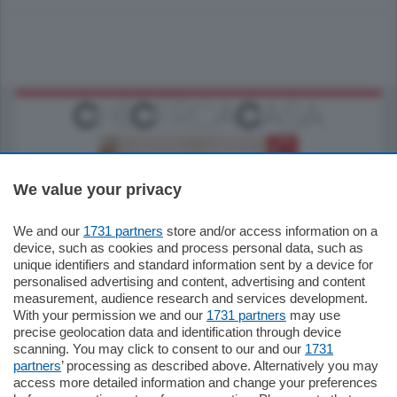
We value your privacy
We and our
1731 partners
store and/or access information on a
185.000
€
device, such as cookies and process personal data, such as
unique identifiers and standard information sent by a device for
Cernobbio - Como
personalised advertising and content, advertising and content
Appartamento
measurement, audience research and services development.
Situato nella tranquilla frazione di Piazza
With your permission we and our
1731 partners
may use
Santo Stefano, in un contesto riservato e a
precise geolocation data and identification through device
pochi minuti …
scanning. You may click to consent to our and our
1731
partners
’ processing as described above. Alternatively you may
mq.
80
access more detailed information and change your preferences