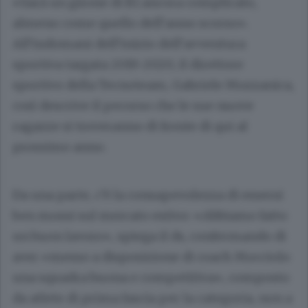
«Sarà un girone di B1 ancora complicato,
almeno come quello dell’anno scorso».
All’indomani dell’inizio dell’avventura
sportiva targata 2019-2020, il direttore
sportivo della Tecnoteam, Gabriele Mozzanica,
così descrive il pecorso che le sue nuove
ragazze si troveranno di fronte di qui al
prossimo anno.
Da una parte, c’è la consapevolezza di essersi
ben mossi sul mercato estivo: «Abbiamo fatto
un buon lavoro», spiega il ds, confermando di
aver «messo a disposizione di coach Mocciolo
una squadra buona e competitiva», composto
da atlete di prima fascia per la categoria, non a