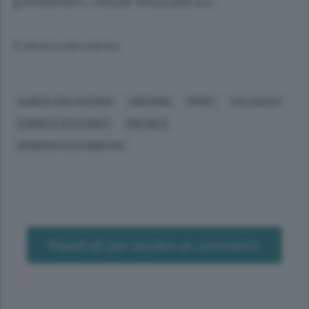
presidente», chiude Mozzanica.n
© RIPRODUZIONE RISERVATA
ALBESE CON CASSANO
VIGEVANO
SPORT
PALLAVOLO
GABRIELE MOZZANICA
MOCCIOLO
DEMOCRATICI DI SINISTRA
Registrati per lasciare un commento