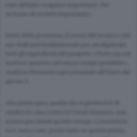
caso definite «ragazze importanti, che
arrivano da società importanti».
Detto della premessa, il lavoro del tecnico e del
suo staff sarà fondamentale per amalgamare
tutti gli ingredienti del progetto: «Tutto sta nel
mettere assieme nel minor tempo possibile»,
analizza Mozzanica già pensando all’inizio del
girone A.
Alla prima gara, quella che si giocherà il 19
ottobre in casa contro la Conad Alsanese, non
manca poi chissà quanto tempo. La società lo
sa e, non a caso, punta tutto su questa prima