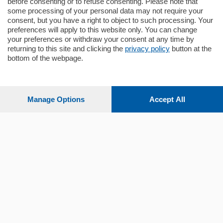
before consenting or to refuse consenting. Please note that
some processing of your personal data may not require your
consent, but you have a right to object to such processing. Your
preferences will apply to this website only. You can change
your preferences or withdraw your consent at any time by
returning to this site and clicking the
privacy policy
button at the
bottom of the webpage.
Sezioni
Settimanali
Manage Options
Accept All
Territorio
Sport
Chi Siamo
Servizi