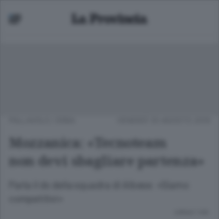
PALLAVOLO
/
ERBA
VENERDÌ 30 AGOSTO 2019
Mozzanica: «Tecnoteam
non devi sbagliare partenza»
Parla il ds della squadra di Albese: «Siamo
competitivi»
Lettura 1 min.