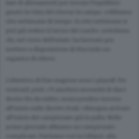
fase di allenamenti per trovare l’equilibrio
giusto in vista del ritorno in campo. «Abbiamo
otto settimane di tempo. In otto settimane si
può già vedere il lavoro del coach», sottolinea
chi, nel corso dell’estate, ha lavorato per
mettere a disposizione di Mucciolo un
organico di rilievo.
L’obiettivo di fine stagione sono i playoff. Per
centrarli, però, c’è assoluta necessità di darci
dentro fin da subito, senza perdere terreno
all’inizio sulle dirette rivali: «Bisogna arrivare
all’inizio del campionato già in palla. Nelle
prime giornate abbiamo un campionato
complicato. Partiamo con la Lilliput, alla