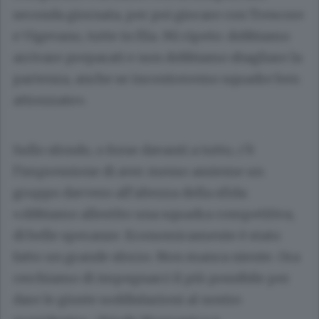
seconda giornata, per poi giocare con Trescore
e Vigevano, tutte in fila. Mi ripeto: dobbiamo
arrivare preparati e non dobbiamo sbagliare la
partenza, anche se incontreremo squadre ben
attrezzate».
Sullo sfondo, o forse davanti a tutto, c’è
l’impressione di aver messo assieme un
gruppo davvero all’altezza della sfida:
«Abbiamo allestito una squadra competitiva,
di belle speranze. Economicamente è stato
fatto un grande sforzo. Non manca niente. Ora
cerchiamo di impegnarci il più possibile per
dare le giuste soddisfazioni al nostro