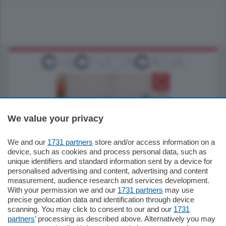
We value your privacy
185.000
€
We and our
1731 partners
store and/or access information on a
device, such as cookies and process personal data, such as
Cernobbio - Como
unique identifiers and standard information sent by a device for
Appartamento
personalised advertising and content, advertising and content
Situato nella tranquilla frazione di Piazza
measurement, audience research and services development.
Santo Stefano, in un contesto riservato e a
pochi minuti …
With your permission we and our
1731 partners
may use
precise geolocation data and identification through device
scanning. You may click to consent to our and our
1731
mq.
80
partners
’ processing as described above. Alternatively you may