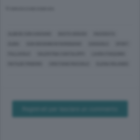
© RIPRODUZIONE RISERVATA
ALBESE CON CASSANO
BUSTO ARSIZIO
MACERATA
OLBIA
SAN GIOVANNI IN MARIGNANO
SASSUOLO
SPORT
PALLAVOLO
VALENTINA CANTALUPPI
LAURA PASQUINO
MATILDE FRIGERIO
CRISTIANO MUCCIOLO
ELENA ROLANDO
Registrati per lasciare un commento