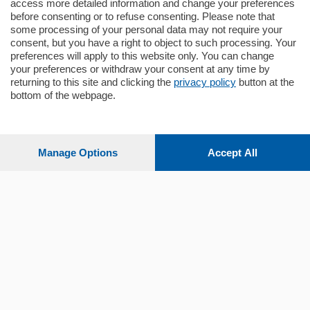
access more detailed information and change your preferences
before consenting or to refuse consenting. Please note that
some processing of your personal data may not require your
consent, but you have a right to object to such processing. Your
preferences will apply to this website only. You can change
your preferences or withdraw your consent at any time by
Sezioni
returning to this site and clicking the
privacy policy
button at the
bottom of the webpage.
Settimanali
Manage Options
Accept All
Territorio
Sport
Chi Siamo
Servizi