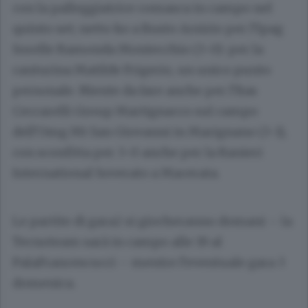
con la palleggiatrice comasca in campo nel
quinto set; netto ko a Busto Arsizio per l’Ipag
Sorelle Ramonda Montecchio (3-0): per la
canturina Matilde Frigerio, un unico punto
personale. Niente da fare anche per l’Itas
Ceccarelli Group Martignacco sul campo
dell’Omg Mt San Giovanni in Marignano (3-1),
con sconfitta per 3-0 anche per la Ranieri
International Soverato a Macerata.
Le partite di gara2 si giocheranno domani – la
Tecnoteam sarà in campo alle 19 al
PalaFrancescucci – mentre l’eventuale gara 3
domenica.