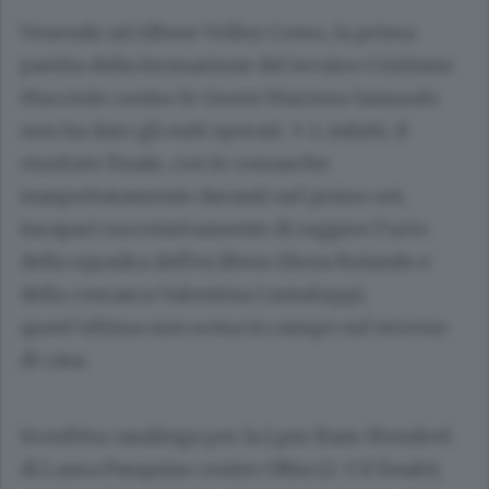
Venendo ad Albese Volley Como, la prima
partita della formazione del tecnico Cristiano
Mucciolo contro le Green Warriors Sassuolo
non ha dato gli esiti sperati: 3-1, infatti, il
risultato finale, con le comasche
inaspettatamente davanti nel primo set,
incapaci successivamente di reggere l’urto
della squadra dell’ex libero Elena Rolando e
della comasca Valentina Cantaluppi,
quest’ultima non scesa in campo sul terreno
di casa.
Sconfitta casalinga per la Lpm Bam Mondovì
di Laura Pasquino contro Olbia (2-3 il finale),