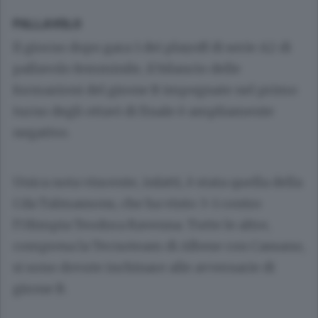
PALLAVOLO
Il giorno dopo gara 1 dei playoff di serie A2 di
pallavolo femminile, il bilancio delle
formazioni del girone B impegnate nel primo
turno degli ottavi di finale è ampliamente
negativo.
Unica nota vincente, infatti, è stata quella della
Cda Talmassons, che ha vinto 3-1 contro
l’Olimpia Teodora Ravenna. Tutte le altre,
compresa la Tecnoteam di Albese con Cassano,
si sono dovute inchinare alle avversarie di
girone B.