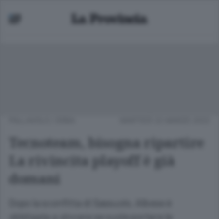
PALLAVOLO
/
ERBA
MARTEDÌ 22 MARZO 2022
Tecnoteam, bisogna ripartire
La rivincita playoff è già
domani
Dopo la sconfitta di Sassuolo, Albese è
obbligata a vincere se vuole portare le