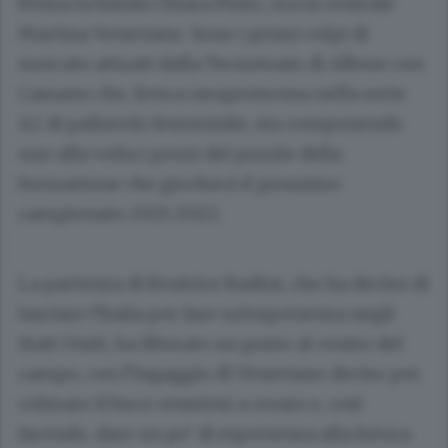
Prima la banda Chiara Pinto, ora la centrale
Martina Veneriano. Sono i primi colpi di
mercato attuati dalla Tecnoteam di Albese con
Cassano che, fresca neopromossa nella serie
A2 di pallavolo femminile, sta componendo
uno alla volta i pezzi del puzzle della
formazione che giocherà il prossimo
campionato 2021-2022.
La partenza di Beatrice Badini, che ha deciso di
lasciare l’Italia per fare un’esperienza negli
Stati Uniti, ha liberato un posto al centro del
campo, con l’ingaggio di Veneriano deciso per
colmare il buco venutosi a creare e, così
facendo, dare un po’ di esperienza alla futura