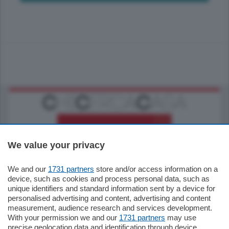
We value your privacy
We and our
1731 partners
store and/or access information on a
770.000
€
device, such as cookies and process personal data, such as
unique identifiers and standard information sent by a device for
Como - Como
personalised advertising and content, advertising and content
Plurilocale
measurement, audience research and services development.
in zona residenziale e tranquilla,
With your permission we and our
1731 partners
may use
proponiamo prestigioso e luminoso
precise geolocation data and identification through device