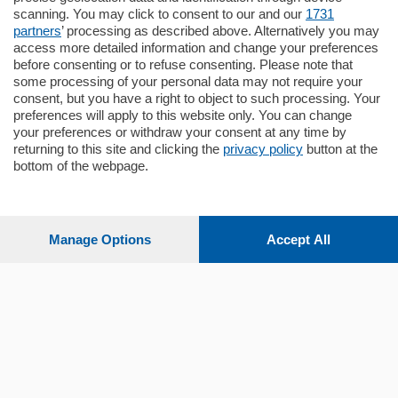
appartamento all'ultimo piano di uno
scanning. You may click to consent to our and our
1731
stabile signorile …
partners
’ processing as described above. Alternatively you may
mq.
140
locali:
5
access more detailed information and change your preferences
before consenting or to refuse consenting. Please note that
some processing of your personal data may not require your
consent, but you have a right to object to such processing. Your
preferences will apply to this website only. You can change
your preferences or withdraw your consent at any time by
returning to this site and clicking the
privacy policy
button at the
bottom of the webpage.
Sezioni
Settimanali
Manage Options
Accept All
Territorio
Sport
Chi Siamo