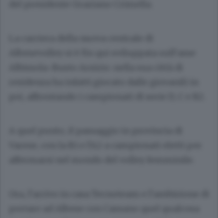
del presidente Graziano Crimella.
La carriera della nuova centrale di
Albesevolley si è fin qui sviluppata sull’asse
Albissola-Busto Arsizio: nella sua città di
residenza ha infatti giocato dalle giovanili in
poi, affrontando i campionati di serie D, C e B2.
A quel punto, il passaggio in provincia di
Varese, con la B1 e l’A2 a campionati eletti per
affermarsi nel mondo del volley femminile.
Ora, l’arrivo in casa Tecnoteam e l’ambizione di
portare ad Albese con Cassano quel qualcosa