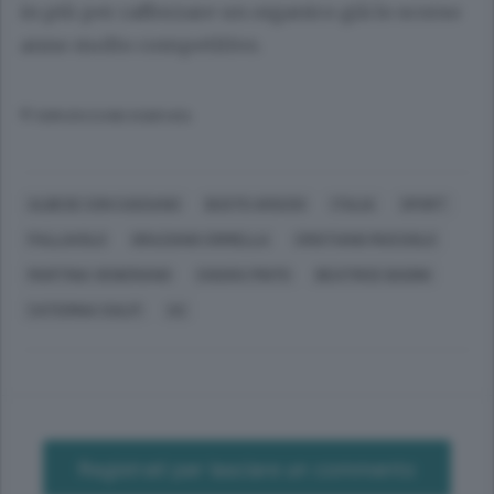
in più per rafforzare un organico già lo scorso
anno molto competitivo.
© RIPRODUZIONE RISERVATA
ALBESE CON CASSANO
BUSTO ARSIZIO
ITALIA
SPORT
PALLAVOLO
GRAZIANO CRIMELLA
CRISTIANO MUCCIOLO
MARTINA VENERIANO
CHIARA PINTO
BEATRICE BADINI
CATERINA CIALFI
A2
Registrati per lasciare un commento