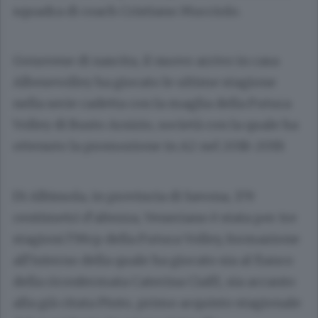
squadra di coach Cristiano Mucciolo.
Genovese di nascita, il nuovo arrivo in casa
Albesevolley ha giocato le ultime stagione
nella serie cadetta con la maglia della Futura
Volley di Busto Arsizio, società con la quale ha
ottenuto la promozione in A2 nel 2018-2019.
Di Albissola, in provincia di Savona, 179
centimetri d’altezza, Veneriano è stata per tre
stagioni l’Mvp della Futura Volley, formazione
all’interno della quale ha giocato sia al fianco
della riconfermata Caterina Cialfi, sia accanto
alla già citata Pinto, primo acquisto stagionale