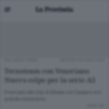
PALLAVOLO
/
ERBA
MARTEDÌ 20 LUGLIO 2021
Tecnoteam con Veneriano
Nuovo colpo per la serie A2
Il mercato del club di Albese con Cassano è in
grande movimento
Lettura 1 min.