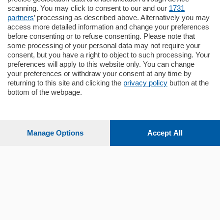
pochi minuti …
scanning. You may click to consent to our and our
1731
partners
’ processing as described above. Alternatively you may
mq.
80
access more detailed information and change your preferences
before consenting or to refuse consenting. Please note that
some processing of your personal data may not require your
consent, but you have a right to object to such processing. Your
preferences will apply to this website only. You can change
your preferences or withdraw your consent at any time by
returning to this site and clicking the
privacy policy
button at the
bottom of the webpage.
Sezioni
Settimanali
Manage Options
Accept All
Territorio
Sport
Chi Siamo