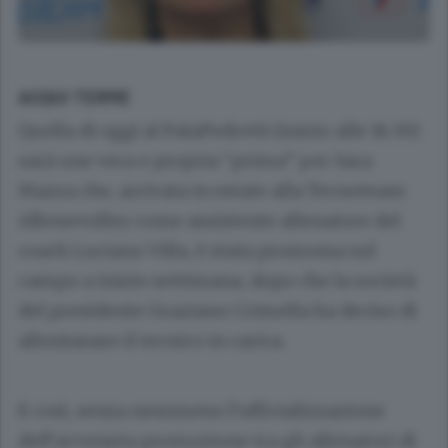
ACQUI TERME
Quella di oggi al PalaPedretti (inizio alle 16.30)
sarà une vera e propria “prima” per Sara
Mazza che, arrivata in estate alla Tecnoteam
Albesevolley come assistente allenatore del
coach Luciano Villa, è stata promossa sul
campo a inizio settimana, dopo che la società
del presidente Graziano Crimella ha deciso di
allontanare il tecnico in carica.
E così, senza nemmeno l’ufficializzazione
dell’avvenuta promozione tra gli allenatori di