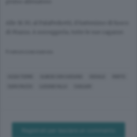
primo allenatore.
Alle 16.30, al PalaPedretti, il battesimo di fuoco
di Mazza. A sorreggerla, tutte le sue ragazze.
© RIPRODUZIONE RISERVATA
ACQUI TERME
ALBESE CON CASSANO
SOCIALE
MORTE
SARA MAZZA
LUCIANO VILLA
CAGLIARI
Registrati per lasciare un commento