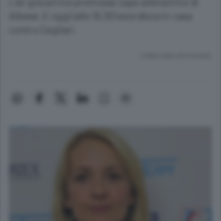
L’ex giocatrice promossa capo allenatrice di
Albese. E oggi (alle 16.30) esordisce in casa
contro Cagliari.
Lettura meno di un minuto.