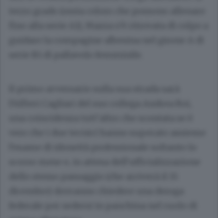
terzo grado (ossia coloro che possono allenare
fino alla serie A1), Mazza s’è ritrovata di colpo a
guidare la compagine albesina nel girone A di
serie B1 di pallavolo femminile.
Il primo avversario sulla sua strada sarà
l’Alfieri Cagliari del suo collega Andrea Roi,
una coincidenza tutt’altro che scontata se è
vero che i due tecnici hanno superato assieme
l’esame di idoneità professionale soltanto lo
scorso mese e, in attesa dell’ufficializzazione
dello stesso passaggio (che arriverà il 15
dicembre) dovranno chiedere una deroga
federale per sedersi in panchina nel ruolo di