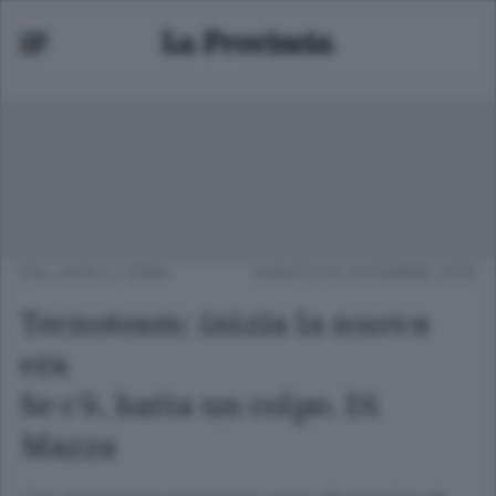
PALLAVOLO
/
ERBA
SABATO 03 DICEMBRE 2016
Tecnoteam: inizia la nuova
era
Se c’è, batta un colpo. Di
Mazza