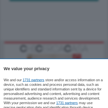
We value your privacy
We and our
1731 partners
store and/or access information on a
185.000
€
device, such as cookies and process personal data, such as
unique identifiers and standard information sent by a device for
Cernobbio - Como
personalised advertising and content, advertising and content
Appartamento
measurement, audience research and services development.
Situato nella tranquilla frazione di Piazza
With your permission we and our
1731 partners
may use
Santo Stefano, in un contesto riservato e a
precise geolocation data and identification through device