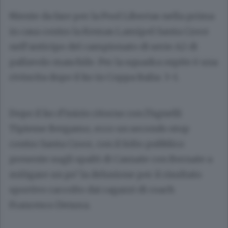
Niente da fare per la Pool Libertas nella prima
in casa contro la Kemas Lamipel Santa Croce
nell’anticipo del campionato di serie A2 di
pallavolo maschile. Per la squadra ospite è una
rivincita dopo il ko in Coppa Italia: 3-1.
Dopo il ko d’inizio ritorno con l’Agnelli
Tipiesse Bergamo, ecco un secondo stop
contro Santa Croce, con il folto pubblico
presente sugli spalti di Casnate con Bernate a
mitigare un po’ la delusione per il risultato
sportivo raccolto dai ragazzi di coach
Francesco Denora.