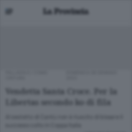
PALLAVOLO
/
COMO
DOMENICA 08 GENNAIO
CINTURA
2023
Vendetta Santa Croce. Per la
Libertas secondo ko di fila
Al sestetto di Cantù non è riuscito di bissare il
successo colto in Coppa Italia