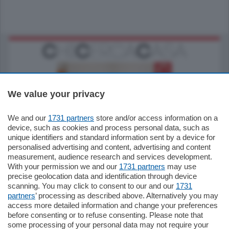
We value your privacy
We and our
1731 partners
store and/or access information on a
185.000
€
device, such as cookies and process personal data, such as
unique identifiers and standard information sent by a device for
Cernobbio - Como
personalised advertising and content, advertising and content
Appartamento
measurement, audience research and services development.
Situato nella tranquilla frazione di Piazza
With your permission we and our
1731 partners
may use
Santo Stefano, in un contesto riservato e a
precise geolocation data and identification through device
pochi minuti …
scanning. You may click to consent to our and our
1731
partners
’ processing as described above. Alternatively you may
mq.
80
access more detailed information and change your preferences
before consenting or to refuse consenting. Please note that
some processing of your personal data may not require your