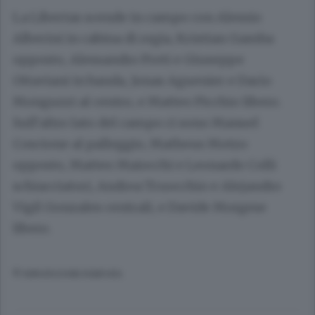
La Libertas scende in campo con Alessio
Alberini in cabina di regia, Kristian Gamba
opposto, Alessandro Preti e Giuseppe
Ottaviani in banda, Jonas Aguenier e Dario
Monguzzi al centro, e Matteo Picchio libero.
Sull’altro lato del campo ci sono Manuel
Coscione al palleggio, Matheus Motzo
opposto, Matteo Maiocchi e Leonardo Colli
schiacciatori, Andrea Truocchio e Alejandro
Vigil Gonzales centrali, e Davide Morgese
libero.
© RIPRODUZIONE RISERVATA