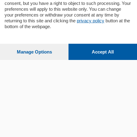
consent, but you have a right to object to such processing. Your
preferences will apply to this website only. You can change
your preferences or withdraw your consent at any time by
returning to this site and clicking the
privacy policy
button at the
Sezioni
bottom of the webpage.
Settimanali
Manage Options
Accept All
Territorio
Sport
Chi Siamo
Servizi