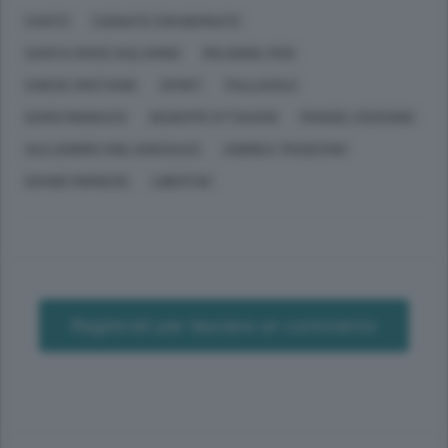
CANTÙ
CASNATE CON BERNATE
SANTA CROCE SULL'ARNO
RELIGIONI, FEDI
CHIESE CRISTIANE
SPORT
PALLAVOLO
DARIO MONGUZZI
GIUSEPPE OTTAVIANI
MANUEL COSCIONE
ALEJANDRO VIGIL GONZALES
ANDREA TRUOCCHIO
DAVIDE MORGESE
LIBERTAS
Registrati per lasciare un commento