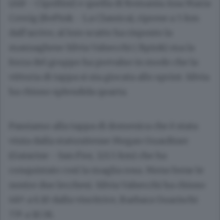
(Alè - Cipollini) e quella di Romania Ana Maria
Covrig (BePink - La Classica), riprese a 5 km
dall’arrivo; al loro scatto ha risposto la
masnaghese Silvia Valsecchi ( Bpink) ma la
forza del gruppo ha prevalso in modo che la
vittoria di tappa si sia giocata allo sprint. Silvia
ha chiuso splendida quarta.
Passiamo alla tappa di domenica che è stata
vinta dalla statunitense Megan Guardiner
(Gaiarine - San Fior, 121.5 km) che ha
conquistato così la maglia rosa. Meno bene le
nostre due lecchesi. Silvia Valsecchi ha chiuso
48^ a 6.10 dalla vincitrice, Barbara Guarischi
77^ a 10.38.