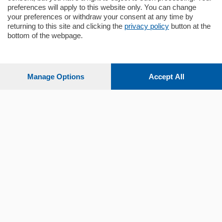
preferences will apply to this website only. You can change
your preferences or withdraw your consent at any time by
returning to this site and clicking the
privacy policy
button at the
bottom of the webpage.
Sezioni
Settimanali
Manage Options
Accept All
Territorio
Sport
Chi Siamo
Servizi