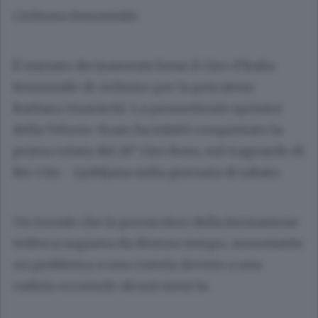
Ciclismo femminile
È iniziato decisamente bene il Giro d’Italia
femminile di ciclismo per la pescatese
Barbara Guarischi. La promettente sprinter
della Velocio-Sram ha infatti conquistato la
prima volata del 26° Giro Rosa, sul traguardo di
Btc City - Ljubljana nella giornata di sabato.
Un trionfo che la portacolori della formazione
tedesca sognava da diverso tempo, nonostante
un problema a una costola dovuto a una
caduta occorsole alcuni mesi fa.