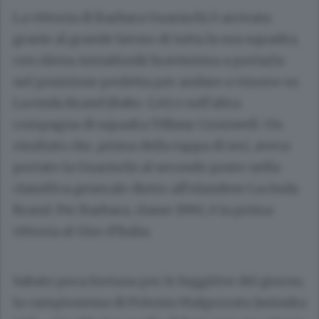
La vittoria di Barbara Guarischi è arrivata
grazie al grande lavoro di tutta la sua squadra,
con Alena Amialiusik bravissima a portarla
nel posizione perfetta per andare a vincere su
Lucinda Brand (Rabo-Liv) e sull’altra
compagna di squadra Tiffany Cromwell. Un
risultato che, prima della tappa di ieri, aveva
portato la Guarischi al secondo posto nella
classifica generale dietro all’olandese Lucinda
Brand. Per Barbara, classe 1990, è la prima
vittoria al Giro d’Italia.
Sabato poca fortuna per le fuggitive del giorno,
la campionessa di Polonia Malgorzata Jasinska