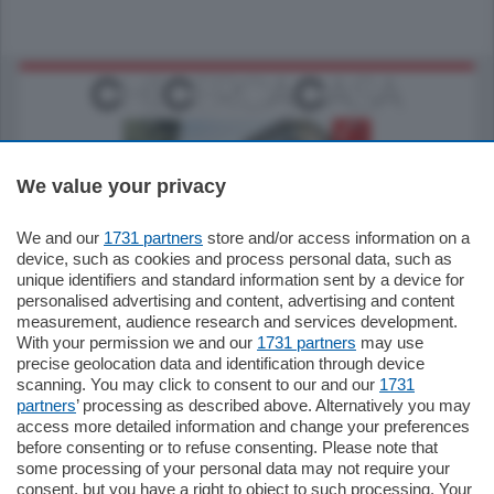
We value your privacy
We and our
1731 partners
store and/or access information on a
795.000
€
device, such as cookies and process personal data, such as
unique identifiers and standard information sent by a device for
Como - Como
personalised advertising and content, advertising and content
Quadrilocale
measurement, audience research and services development.
Zona Como Borghi. Nel complesso di
With your permission we and our
1731 partners
may use
nuova costruzione "JIULIUS" in Classe
precise geolocation data and identification through device
Energetica A2 proponiamo ampio
scanning. You may click to consent to our and our
1731
Quadrilocale …
partners
’ processing as described above. Alternatively you may
mq.
145
locali:
4
access more detailed information and change your preferences
before consenting or to refuse consenting. Please note that
some processing of your personal data may not require your
consent, but you have a right to object to such processing. Your