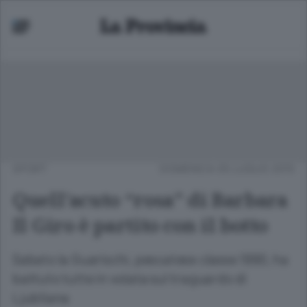
SPORT
DOMENICA 05 LUGLIO 2015
Quell’acuto “rosa” di Barbara
Il Giro è partito con il botto
Sabato la Guarischi, pescatese classe 1990, ha
battuto tutte in volata sul traguardo di
Ljubliana