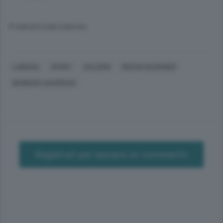
© RIPRODUZIONE RISERVATA
LUBIANA
SPORT
CICLISMO
MEGAN GUARNIER
BARBARA GUARISCHI
Registrati per lasciare un commento