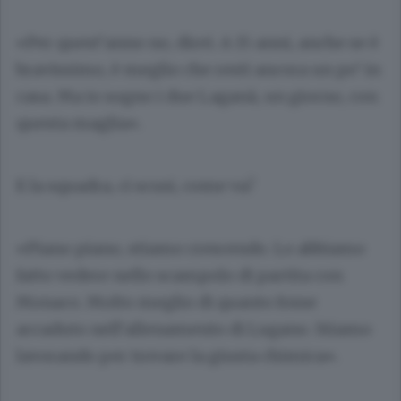
«Per quest’anno no, direi. A 15 anni, anche se è
bravissimo, è meglio che resti ancora un po’ in
casa. Ma io sogno i due Laganà, un giorno, con
questa maglia».
E la squadra, ci scusi, come va?
«Piano piano, stiamo crescendo. Lo abbiamo
fatto vedere nello scampolo di partita con
Monaco. Molto meglio di quanto fosse
accaduto nell’allenamento di Lugano. Stiamo
lavorando per trovare la giusta chimica».