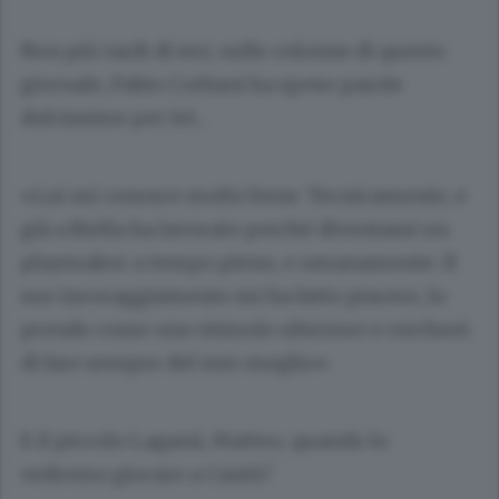
Non più tardi di ieri, sulle colonne di questo
giornale, Fabio Corbani ha speso parole
dolcissime per lei...
«Lui mi conosce molto bene. Tecnicamente, e
già a Biella ha lavorato perché diventassi un
playmaker a tempo pieno, e umanamente. Il
suo incoraggiamento mi ha fatto piacere, lo
prendo come uno stimolo ulteriore e cercherò
di fare sempre del mio meglio».
E il piccolo Laganà, Matteo, quando lo
vedremo giocare a Cantù?