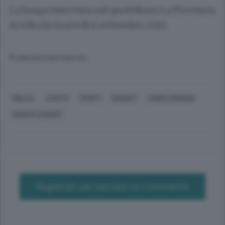
La lunga intervista sul quotidiano La Provincia
in edicola martedì 8 settembre 2015.
© RIPRODUZIONE RISERVATA
BIELLA
CANTÙ
SPORT
BASKET
FABIO CORBANI
MARCO LAGANÀ
Registrati per lasciare un commento