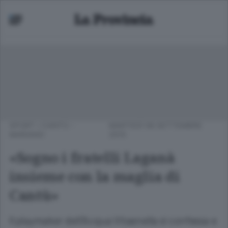
SPORT
/
CANTÙ -
MARTEDÌ 08 SETTEMBRE
MARIANO
2015
«Sogno i fratelli Laganà
insieme con la maglia di
Cantù»
Il playmaker dell’Acqua Vitasnella si confessa e