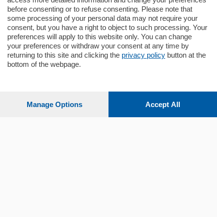
before consenting or to refuse consenting. Please note that
some processing of your personal data may not require your
consent, but you have a right to object to such processing. Your
preferences will apply to this website only. You can change
your preferences or withdraw your consent at any time by
returning to this site and clicking the
privacy policy
button at the
bottom of the webpage.
Sezioni
Settimanali
Manage Options
Accept All
Territorio
Sport
Chi Siamo
Servizi