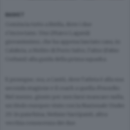
BASKET
Comincia tutto a Biella, dove i due
s’incrociano. Uno (Marco Laganà)
giovanissimo, che ha appena lasciato casa, in
Calabria, a Melito di Porto Salvo, l’altro (Fabio
Corbani) alla guida della prima squadra.
E prosegue, ora, a Cantù, dove l’atleta è alla sua
seconda stagione e il coach a quella d’esordio.
Nel mezzo, giusto per non farsi mancare nulla,
un titolo europeo vinto con la Nazionale Under
20. In panchina, Stefano Sacripanti, altra
vecchia conoscenza dei due.