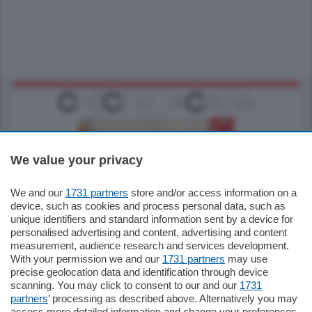
We value your privacy
We and our
1731 partners
store and/or access information on a
185.000
€
device, such as cookies and process personal data, such as
unique identifiers and standard information sent by a device for
Cernobbio - Como
personalised advertising and content, advertising and content
Appartamento
measurement, audience research and services development.
Situato nella tranquilla frazione di Piazza
With your permission we and our
1731 partners
may use
Santo Stefano, in un contesto riservato e a
precise geolocation data and identification through device
pochi minuti …
scanning. You may click to consent to our and our
1731
partners
’ processing as described above. Alternatively you may
mq.
80
access more detailed information and change your preferences