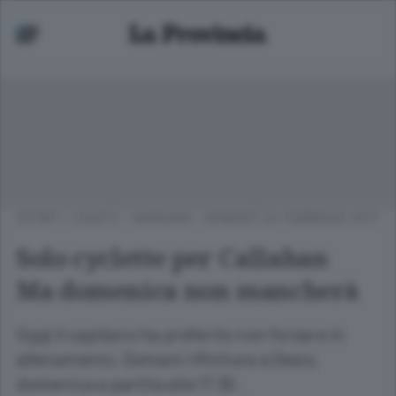
SPORT
/
CANTÙ - MARIANO
VENERDÌ 24 FEBBRAIO 2017
Solo cyclette per Callahan
Ma domenica non mancherà
Oggi il capitano ha preferito non forzare in
allenamento. Domani rifinitura a Desio,
domenica a partita alle 17.30 .