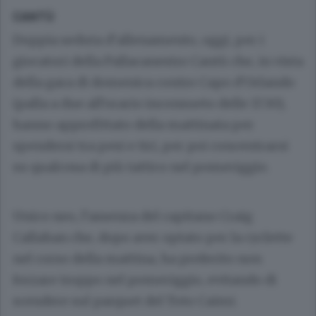
CANTÙ
Doppia seduta d’allenamento, oggi, per i
giocatori della Pallacanestro Cantù che, in vista
della gara di domenica contro Capo d’Orlando
(palla a due all’orario inconsueto delle 17.30),
hanno approfittato della mattinata per
spendersi tra pesi e tiri, per poi concentrarsi
su qualcosa di più tattico nel pomeriggio.
Unico neo, l’assenza del capitano Craig
Callahan che, dopo aver optato per la cyclette
nel corso della mattina, ha preferito non
forzare troppo nel pomeriggio, evitando di
scendere sul parquet del Toto Caimi.