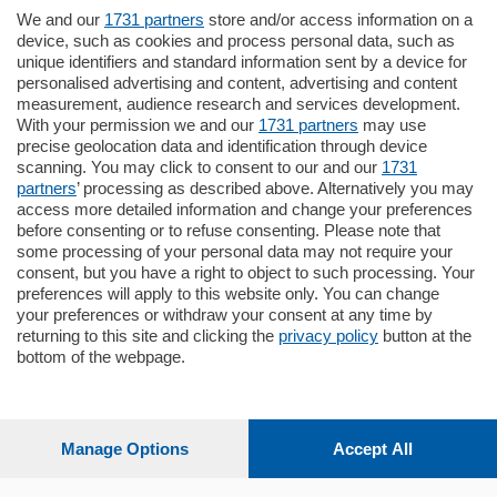
We and our
1731 partners
store and/or access information on a
185.000
€
device, such as cookies and process personal data, such as
unique identifiers and standard information sent by a device for
Cernobbio - Como
personalised advertising and content, advertising and content
Appartamento
measurement, audience research and services development.
Situato nella tranquilla frazione di Piazza
With your permission we and our
1731 partners
may use
Santo Stefano, in un contesto riservato e a
precise geolocation data and identification through device
pochi minuti …
scanning. You may click to consent to our and our
1731
partners
’ processing as described above. Alternatively you may
mq.
80
access more detailed information and change your preferences
before consenting or to refuse consenting. Please note that
some processing of your personal data may not require your
consent, but you have a right to object to such processing. Your
preferences will apply to this website only. You can change
your preferences or withdraw your consent at any time by
returning to this site and clicking the
privacy policy
button at the
bottom of the webpage.
Sezioni
Settimanali
Manage Options
Accept All
Territorio