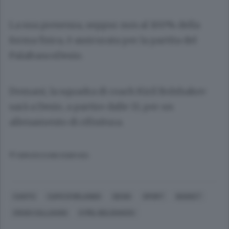
La sua presenza, seppur non al 100% della
forma fisica, è assicurata per la partita del
PalaBancoDesio.
Domani, la squadra di coach Kiril Bolshakov
sarà a Desio, a partire dalle 13, per un
allenamento di rifinitura.
© RIPRODUZIONE RISERVATA
CANTÙ
CAPO D'ORLANDO
DESIO
SPORT
BASKET
CRAIG CALLAHAN
KYRIL BOLSHAKOV