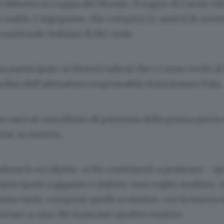
 il debutto in Coppa del Mondo. Il sogno di Carole Gi
 realtà. L’argegnese, che compirà 22 anni il 16 nove
 nazionale italiana di Ski cross.
 partecipato ai diversi raduni che s i sono svolti al
 ordini dell’allenatore responsabile Bartolomeo Pala.
e sarà al cancelletto di partenza della prima prova
tal, in Austria.
ona lo sci alpino. «Che continuerò a praticare - s
Parteciperò a gigante e slalom: non voglio mollare. 
no tanti, compresi quelli scolastici, con la laurea 
ortare a casa. Mi mancano quattro esami».