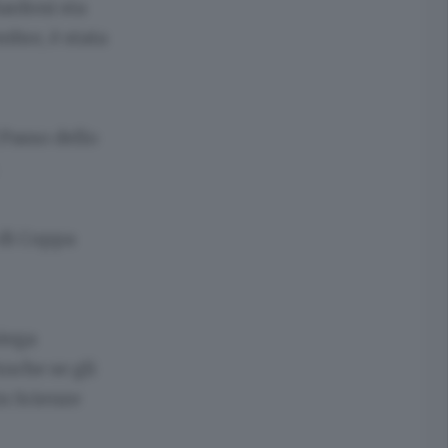
lardoni sta
mbre, è stata
 Passo dello
 di Coppa
piega
Anche se gli
in Scienze