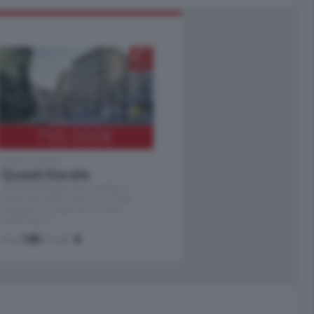
795.000
€
Como - Como
Quadrilocale
Zona Como Borghi. Nel complesso di
nuova costruzione "JIULIUS" in Classe
Energetica A2 proponiamo ampio
Quadrilocale …
mq.
145
locali:
4