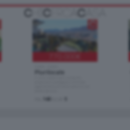
770.000
€
Como - Como
Plurilocale
in zona residenziale e tranquilla,
proponiamo prestigioso e luminoso
appartamento all'ultimo piano di uno
stabile signorile …
mq.
140
locali:
5