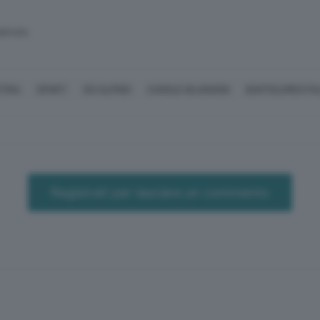
SERVATA
TRIA
SPORT
SCI ALPINO
CAROLE GILARDONI
BARTOLOMEO PA
Registrati per lasciare un commento