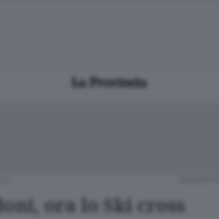
LLI
VENERDÌ 0
oni, ora lo Ski cross