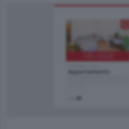
185.000
€
Cernobbio - Como
Appartamento
Situato nella tranquilla frazione di Piazza
Santo Stefano, in un contesto riservato e a
pochi minuti …
mq.
80