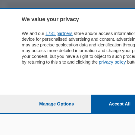
We value your privacy
Sezioni
Territor
Cronaca
Como
We and our
1731 partners
store and/or access information
device for personalised advertising and content, advert
Economia
Cintura
may use precise geolocation data and identification throu
Cultura e Spettacoli
Lago e val
may access more detailed information and change your pre
Sport
Cantù e M
your consent, but you have a right to object to such proc
Editoriali
Erba
by returning to this site and clicking the
privacy policy
butt
Podcast
Olgiate e 
Quatar Pass
Media Inglese
Sport
Storie nella Breva
Dirette C
Focus
Classifica
Manage Options
Accept All
Up
Notizie C
Dossier
Classifica
Classifica
Settimanali
Classifich