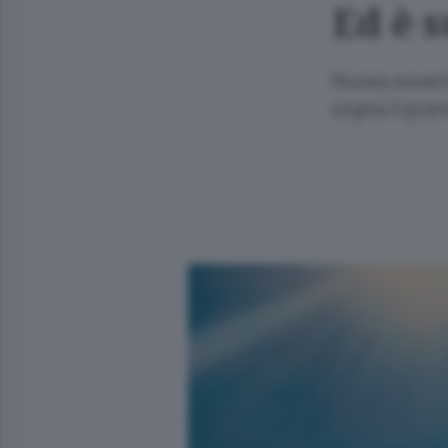
Ed è 
Nuova avvent
sogna il gran