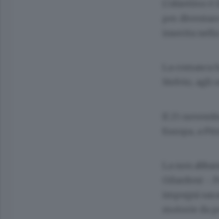
L’obiettivo è
per diventare
inserita nella
La comasca ha
Stelvio, agli
Il 25 novembr
Europa, a Pitz
La non abband
Gilardoni -. 
impegni saran
motorie da p