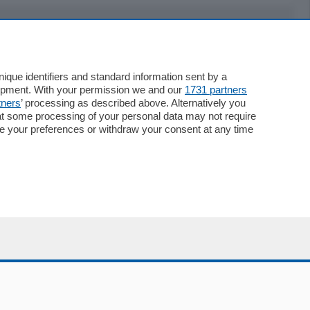
Servizi
Necrologie
que identifiers and standard information sent by a
lopment. With your permission we and our
1731 partners
Pubblicità
tners
’ processing as described above. Alternatively you
Concorsi
at some processing of your personal data may not require
Abbonamenti
nge your preferences or withdraw your consent at any time
Più letti
Le aziende comunicano
Speciali
Cinema
ChiCercaCasa
Archivio
Meteo
Skill Alexa
Elezioni 2024