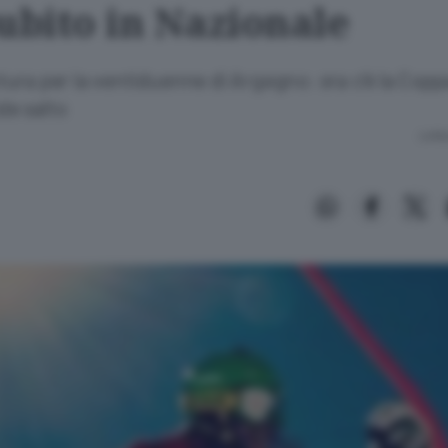
subito in Nazionale
ura per la ventiduenne di Argegno: ora c’è la Cop
de salto
Lettu