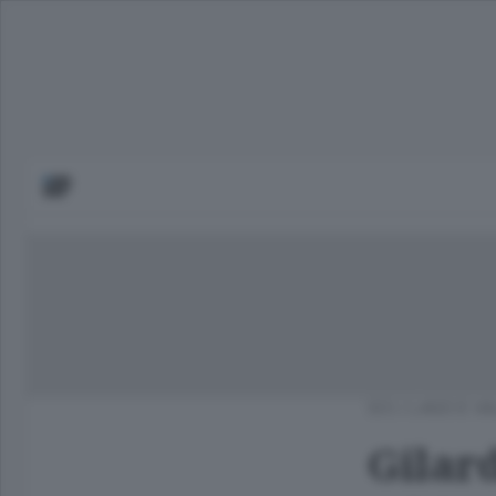
SCI
/
LAGO E VA
Gilard