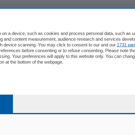
io
Chi Siamo
Redazione
 on a device, such as cookies and process personal data, such as uni
ising and content measurement, audience research and services deve
Editore
gh device scanning. You may click to consent to our and our
1731 par
li
Contatti
ferences before consenting or to refuse consenting. Please note th
ariano
Privacy e Policy
essing. Your preferences will apply to this website only. You can cha
on at the bottom of the webpage.
bassa
alcio Como
 Serie B
alcio Como
 Serie A
 Serie A Femminile
e