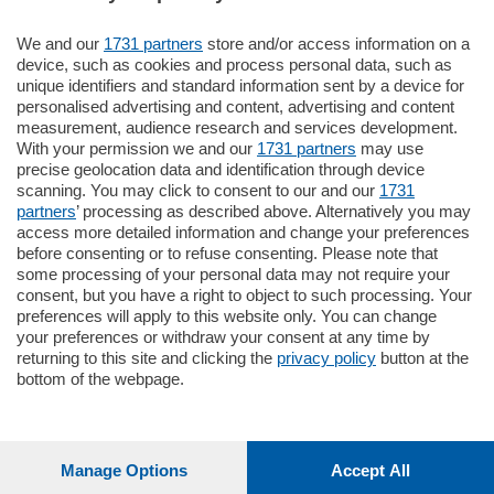
We and our
1731 partners
store and/or access information on a
770.000
€
device, such as cookies and process personal data, such as
unique identifiers and standard information sent by a device for
Como - Como
personalised advertising and content, advertising and content
Plurilocale
measurement, audience research and services development.
in zona residenziale e tranquilla,
With your permission we and our
1731 partners
may use
proponiamo prestigioso e luminoso
precise geolocation data and identification through device
appartamento all'ultimo piano di uno
scanning. You may click to consent to our and our
1731
stabile signorile …
partners
’ processing as described above. Alternatively you may
mq.
140
locali:
5
access more detailed information and change your preferences
before consenting or to refuse consenting. Please note that
some processing of your personal data may not require your
consent, but you have a right to object to such processing. Your
preferences will apply to this website only. You can change
your preferences or withdraw your consent at any time by
returning to this site and clicking the
privacy policy
button at the
bottom of the webpage.
Sezioni
Settimanali
Manage Options
Accept All