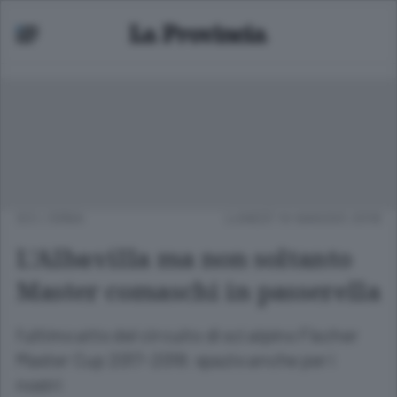
SCI
/
ERBA
LUNEDÌ 14 MAGGIO 2018
L’Albavilla ma non soltanto
Master comaschi in passerella
l’ultimo atto del circuito di sci alpino Fischer
Master Cup 2017-2018: spazio anche per i
nostri