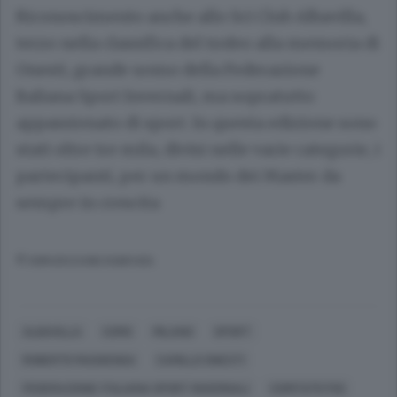
Riconoscimento anche allo Sci Club Albavilla,
terzo nella classifica del trofeo alla memoria di
Onesti, grande uomo della Federazione
Italiana Sport Invernali, ma sopratutto
appassionato di sport. In questa edizione sono
stati oltre tre mila, divisi nelle varie categorie, i
partecipanti, per un mondo dei Master da
sempre in crescita
© RIPRODUZIONE RISERVATA
ALBAVILLA
COMO
MILANO
SPORT
ROBERTO MAGGENGA
CAMILLO ONESTI
FEDERAZIONE ITALIANA SPORT INVERNALI
COMITATO FISI