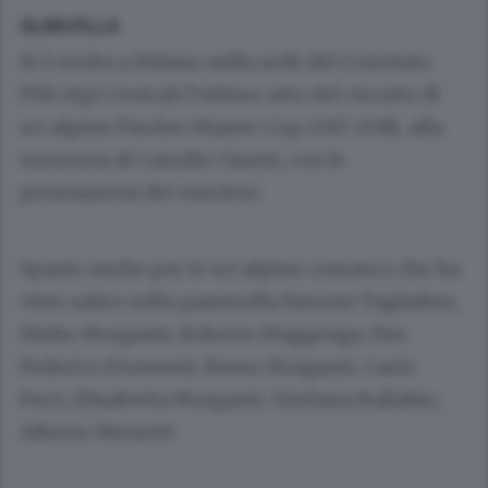
ALBAVILLA
Si è svolta a Milano nella sede del Comitato
FISI Alpi Centrali l’ultimo atto del circuito di
sci alpino Fischer Master Cup 2017-2018, alla
memoria di Camillo Onesti, con le
premiazioni dei vincitori.
Spazio anche per lo sci alpino comasco che ha
visto salire sulla passerella Simone Tagliabue,
Mirko Morganti, Roberto Maggenga, Pier
Federico Formenti, Remo Morganti, Carlo
Ferri, Elisabetta Morganti, Giuliana Ballabio,
Alberto Menotti.