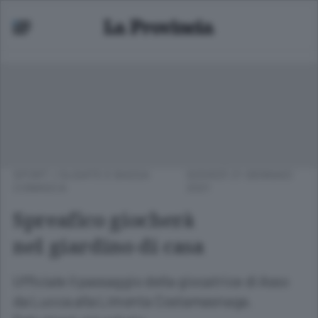
SPORT
/
OLGIATE E BASSA
GIOVEDÌ 21 GENNAIO
COMASCA
2021
Spreafico giocherà
nel giardino di casa
Ufficiale il passaggio della giocatrice di Asso
da Lucca alla Limonta Costamasnaga.