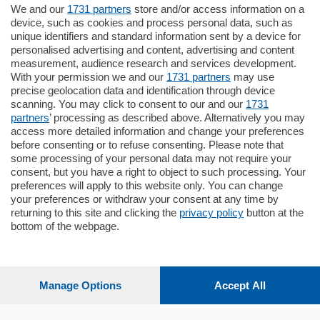
We and our
1731 partners
store and/or access information on a
185.000
€
device, such as cookies and process personal data, such as
unique identifiers and standard information sent by a device for
Cernobbio - Como
personalised advertising and content, advertising and content
Appartamento
measurement, audience research and services development.
Situato nella tranquilla frazione di Piazza
With your permission we and our
1731 partners
may use
Santo Stefano, in un contesto riservato e a
precise geolocation data and identification through device
pochi minuti …
scanning. You may click to consent to our and our
1731
partners
’ processing as described above. Alternatively you may
mq.
80
access more detailed information and change your preferences
before consenting or to refuse consenting. Please note that
some processing of your personal data may not require your
consent, but you have a right to object to such processing. Your
preferences will apply to this website only. You can change
your preferences or withdraw your consent at any time by
returning to this site and clicking the
privacy policy
button at the
bottom of the webpage.
Sezioni
Settimanali
Manage Options
Accept All
Territorio