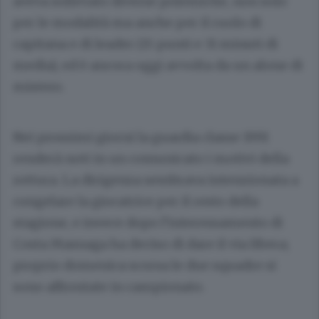
aveva sollevato diverse polemiche, non solo
per le modalità ma anche per il ruolo di
capitana e di leader (15 punti e 31 minuti di
media), ed è ancora oggi avvolta da un alone di
mistero.
Nei prossimi giorni la guardia classe 1991
renderà noti in un comunicato i motivi della
rottura. La dirigenza sembrava intenzionata a
congelare la giocatrice per il resto della
stagione, e invece dopo l’interessamento di
Costa Masnaga ha deciso di dare il via libera;
proprio domenica scorsa le due squadre si
sono affrontate in campionato.