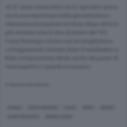
Al 15° anno consecutivo in A1, Spreafico porta
ora la sua esperienza nella giovanissima e
talentuosa formazione lecchese (dopo di lei le
più anziane sono le due straniere del ’97).
Costa Masnaga corona così un lunghissimo
corteggiamento iniziato dopo il minibasket a
Erba: un’operazione ideale anche dal punto di
vista logistico e quindi economico.
© RIPRODUZIONE RISERVATA
ALBIOLO
COSTA MASNAGA
LUCCA
SPORT
BASKET
LAURA SPREAFICO
SIMONE CLERICI