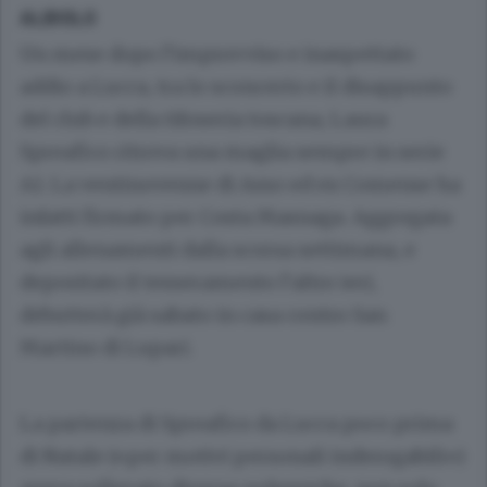
ALBIOLO
Un mese dopo l’improvviso e inaspettato
addio a Lucca, tra lo sconcerto e il disappunto
del club e della tifoseria toscana, Laura
Spreafico ritrova una maglia sempre in serie
A1. La ventinovenne di Asso ed ex Comense ha
infatti firmato per Costa Masnaga. Aggregata
agli allenamenti dalla scorsa settimana, e
depositato il tesseramento l’altro ieri,
debutterà già sabato in casa contro San
Martino di Lupari.
La partenza di Spreafico da Lucca poco prima
di Natale («per motivi personali inderogabili»)