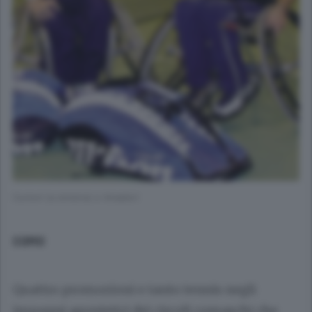
Curioni (a sinistra) e Amadori
COMO
Quattro promozioni e tanto tennis negli
impegni agonistici dei circoli comaschi che