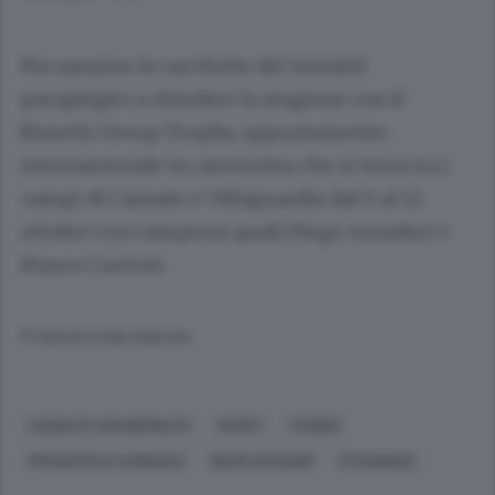
Ma saranno le racchette dei tennisti
paraplegici a chiudere la stagione con il
Bianchi Group Trophy, appuntamento
internazionale in carrozzina che si terrà tra i
campi di Casnate e Villaguardia dal 9 al 12
ottobre con campioni quali Diego Amadori e
Mauro Curioni.
© RIPRODUZIONE RISERVATA
CASNATE CON BERNATE
SPORT
TENNIS
FRANCESCA CAMINADA
DIEGO AMADORI
STAGIONEE