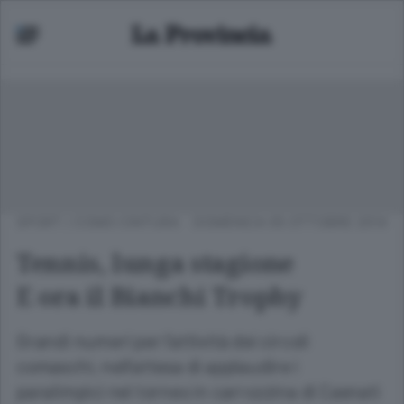
SPORT
/
COMO CINTURA
DOMENICA 05 OTTOBRE 2014
Tennis, lunga stagione
E ora il Bianchi Trophy
Grandi numeri per l’attività dei circoli
comaschi, nell’attesa di applaudire i
paralimpici nel torneo in carrozzina di Casnati