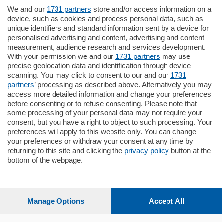
We and our
1731 partners
store and/or access information on a
185.000
€
device, such as cookies and process personal data, such as
unique identifiers and standard information sent by a device for
Cernobbio - Como
personalised advertising and content, advertising and content
Appartamento
measurement, audience research and services development.
Situato nella tranquilla frazione di Piazza
With your permission we and our
1731 partners
may use
Santo Stefano, in un contesto riservato e a
precise geolocation data and identification through device
pochi minuti …
scanning. You may click to consent to our and our
1731
partners
’ processing as described above. Alternatively you may
mq.
80
access more detailed information and change your preferences
before consenting or to refuse consenting. Please note that
some processing of your personal data may not require your
consent, but you have a right to object to such processing. Your
preferences will apply to this website only. You can change
your preferences or withdraw your consent at any time by
returning to this site and clicking the
privacy policy
button at the
bottom of the webpage.
Sezioni
Settimanali
Manage Options
Accept All
Territorio