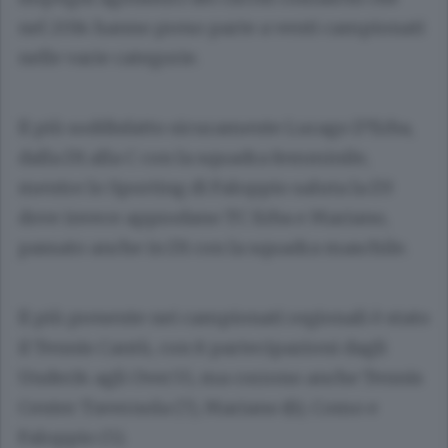
nel 2014 hanno preso parte a venti campionati
nelle varie categorie.
Il più soddisfatto sicuramente Lurago D’Erba,
dalla D1 alla C con la squadra femminile,
mentre lo Sporting di Faloppio saluta la D3
dove invece approdano TC Erba e Mariano,
passato anche in D1 con la squadra maschile.
Il più presente nei campionati regionali è stato
il Tennis Cantù, con 8 partecipazioni dagli
Under14 agli Over55, ma corrono anche Tennis
Center Tavernola (7), Mariano (6), Como e
Faloppio (5).