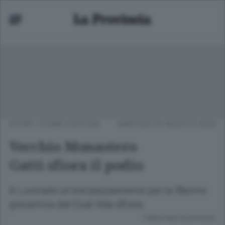
SPORT
/
COMO CINTURA
MARTEDÌ 25 AGOSTO 2020
Vecchio Monastero
Gatti sfiora il podio
A Luvinate un bel piazzamento per la 19enne
giocatrice del Club Villa d’Este.
Lettura meno di un minuto.