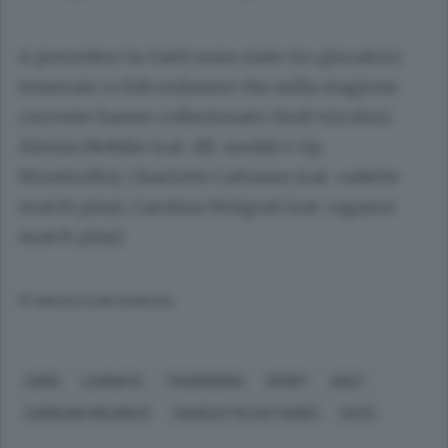
A precedere la Gatti sono state tre giocatrici
tesserate a club milanesi che nella stagione
corrente hanno collezionato titoli tricolori:
Alessia Nobilio (cat. dil. medal e Gp
Monticello), Charlotte Cattaneo (cat. cadette
match play), Carolina Melgrati (cat. ragazze
match play).
© RIPRODUZIONE RISERVATA
COMO
LUVINATE
TAVERNERIO
SPORT
GOLF
CAROLINA MELGRATI
CHARLOTTE CATTANEO
ESTE