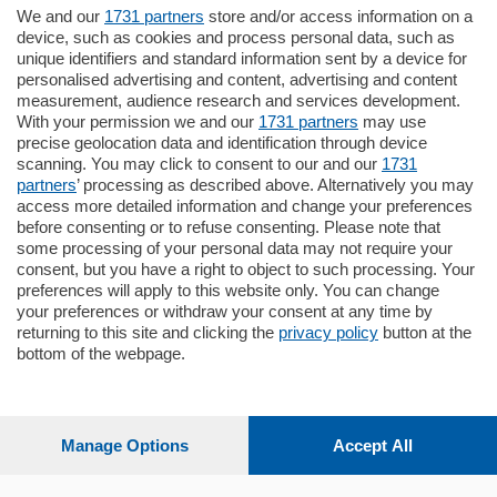
We and our
1731 partners
store and/or access information on a
770.000
€
device, such as cookies and process personal data, such as
unique identifiers and standard information sent by a device for
Como - Como
personalised advertising and content, advertising and content
Plurilocale
measurement, audience research and services development.
in zona residenziale e tranquilla,
With your permission we and our
1731 partners
may use
proponiamo prestigioso e luminoso
precise geolocation data and identification through device
appartamento all'ultimo piano di uno
scanning. You may click to consent to our and our
1731
stabile signorile …
partners
’ processing as described above. Alternatively you may
mq.
140
locali:
5
access more detailed information and change your preferences
before consenting or to refuse consenting. Please note that
some processing of your personal data may not require your
consent, but you have a right to object to such processing. Your
preferences will apply to this website only. You can change
your preferences or withdraw your consent at any time by
returning to this site and clicking the
privacy policy
button at the
bottom of the webpage.
Sezioni
Settimanali
Manage Options
Accept All
Territorio