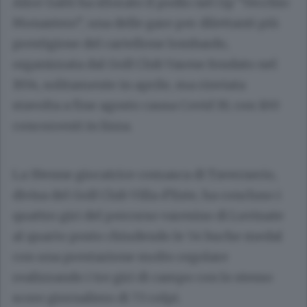
Alice Gatti ha sfiorato il podio nel Gp “Vecchio
Monastero”, una delle gare per dilettanti più
prestigiose del cartellone lombardo,
organizzata dal Golf Club Varese fondato nel
1934, solitamente in aprile, ma rinviata
stavolta a fine agosto causa Covid 19, con 100
concorrenti in lizza.
La 19enne giocatrice comasca di Tavernerio,
divisa del Golf Club Villa d’Este, ha concluso i
quattro giri del percorso varesino di Luvinate
al quarto posto chiudendo le 54 buche medal
con una prestazione molto regolare
realizzando i tre giri di campo con lo stesso
score giornaliero di 73 colpi.