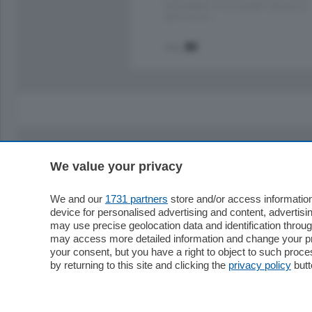
Santo Stefano, in un contesto riservato e a
pochi minuti …
mq.
80
We value your privacy
Sezioni
Territor
Cronaca
Como
We and our
1731 partners
store and/or access information
device for personalised advertising and content, advert
Economia
Cintura
may use precise geolocation data and identification throu
Cultura e Spettacoli
Lago e val
may access more detailed information and change your pre
Sport
Cantù e M
your consent, but you have a right to object to such proc
Editoriali
Erba
by returning to this site and clicking the
privacy policy
butt
Podcast
Olgiate e 
Quatar Pass