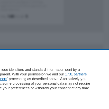
proponiamo prestigioso e luminoso
appartamento all'ultimo piano di uno
stabile signorile …
mq.
140
locali:
5
Servizi
Necrologie
que identifiers and standard information sent by a
lopment. With your permission we and our
1731 partners
Pubblicità
tners
’ processing as described above. Alternatively you
Concorsi
at some processing of your personal data may not require
Abbonamenti
nge your preferences or withdraw your consent at any time
Più letti
Le aziende comunicano
Speciali