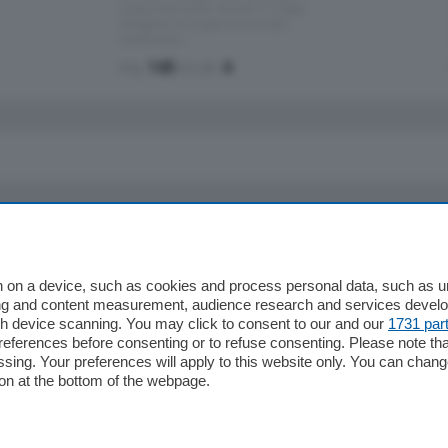
nuova costruzione "JIULIUS" in Classe
Energetica A2 proponiamo ampio
Quadrilocale …
mq.
145
locali:
4
io
Chi Siamo
Redazione
 on a device, such as cookies and process personal data, such as uni
ising and content measurement, audience research and services deve
Editore
gh device scanning. You may click to consent to our and our
1731 par
li
Contatti
ferences before consenting or to refuse consenting. Please note th
ariano
Privacy e Policy
essing. Your preferences will apply to this website only. You can cha
on at the bottom of the webpage.
bassa