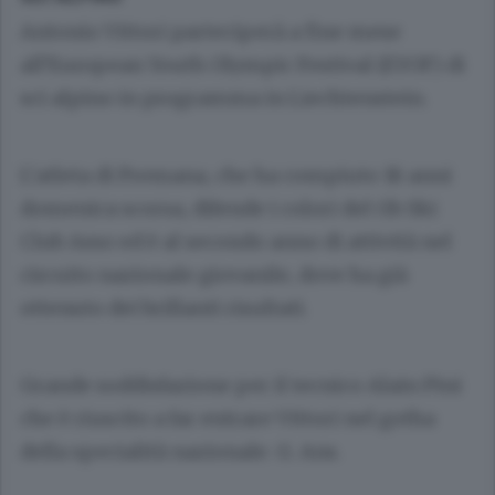
Antonio Vittori parteciperà a fine mese
all’European Youth Olympic Festival (EYOF) di
sci alpino in programma in Liechtenstein.
L’atleta di Premana, che ha compiuto 18 anni
domenica scorsa, difende i colori del Gb Ski
Club Asso ed è al secondo anno di attività nel
circuito nazionale giovanile, dove ha già
ottenuto dei brillanti risultati.
Grande soddisfazione per il tecnico Alain Pini
che è riuscito a far entrare Vittori nel gotha
della specialità nazionale. G. Ans.