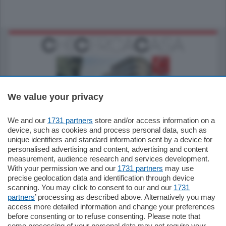
We value your privacy
795.000
€
We and our
1731 partners
store and/or access information on a
device, such as cookies and process personal data, such as
Como - Como
unique identifiers and standard information sent by a device for
Quadrilocale
personalised advertising and content, advertising and content
Zona Como Borghi. Nel complesso di
measurement, audience research and services development.
nuova costruzione "JIULIUS" in Classe
With your permission we and our
1731 partners
may use
Energetica A2 proponiamo ampio
precise geolocation data and identification through device
Quadrilocale …
scanning. You may click to consent to our and our
1731
mq.
145
locali:
4
partners
’ processing as described above. Alternatively you may
access more detailed information and change your preferences
before consenting or to refuse consenting. Please note that
some processing of your personal data may not require your