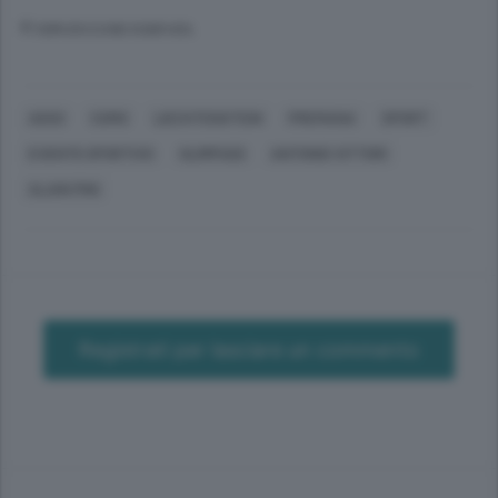
© RIPRODUZIONE RISERVATA
ASSO
COMO
LIECHTENSTEIN
PREMANA
SPORT
EVENTO SPORTIVO
OLIMPIADI
ANTONIO VITTORI
ALAIN PINI
Registrati per lasciare un commento