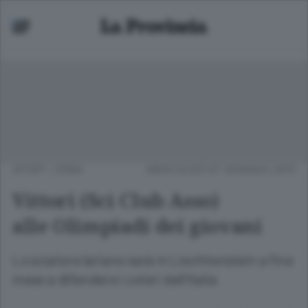
SPORT
/
ERBA
MERCOLEDÌ 07 GENNAIO 2015
Vittori (Sci Club Asso)
alle Olimpiadi dei giovani
Lo sciatore lariano sarà in Liechtenstein a fine
mese a difendere i colori dell’Italia