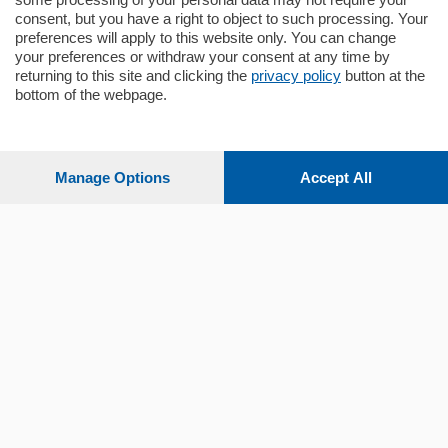
consent, but you have a right to object to such processing. Your
preferences will apply to this website only. You can change
your preferences or withdraw your consent at any time by
returning to this site and clicking the
privacy policy
button at the
Sezioni
bottom of the webpage.
Settimanali
Manage Options
Accept All
Territorio
Sport
Chi Siamo
Servizi