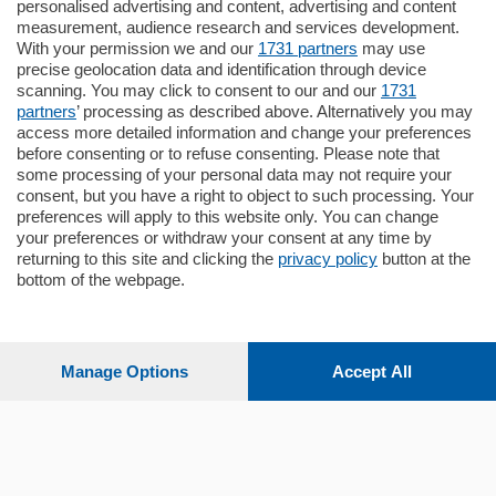
Como - Como
personalised advertising and content, advertising and content
Plurilocale
measurement, audience research and services development.
in zona residenziale e tranquilla,
With your permission we and our
1731 partners
may use
proponiamo prestigioso e luminoso
precise geolocation data and identification through device
appartamento all'ultimo piano di uno
scanning. You may click to consent to our and our
1731
stabile signorile …
partners
’ processing as described above. Alternatively you may
mq.
140
locali:
5
access more detailed information and change your preferences
before consenting or to refuse consenting. Please note that
some processing of your personal data may not require your
consent, but you have a right to object to such processing. Your
preferences will apply to this website only. You can change
your preferences or withdraw your consent at any time by
returning to this site and clicking the
privacy policy
button at the
bottom of the webpage.
Sezioni
Settimanali
Manage Options
Accept All
Territorio
Sport