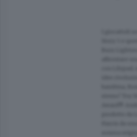
I giocattoli 
Story 5 e que
Buzz Lightyea
affrontare un
con Lilypad, 
idee rivoluzi
bambina, Bon
stesso? Toy S
Award® Andre
prodotto da Li
Harris da una
sonora origi