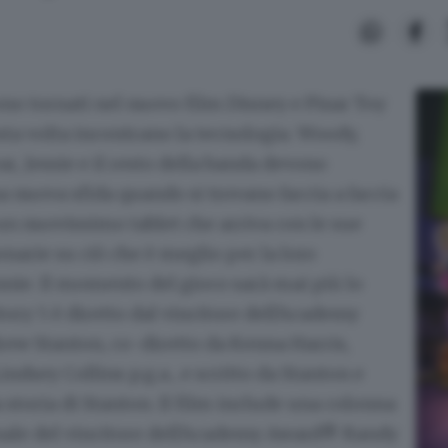
sono tornati nel nuovo film Disney e Pixar Toy
sta volta incontrano la tecnologia. Woody,
r, Jessie e il resto della banda devono
a nuova sfida quando si trovano faccia a faccia
un nuovissimo tablet che arriva con le sue
onarie su ciò che è meglio per la loro
nie. Il momento del gioco sarà mai più lo
tory 5 è diretto dal vincitore dell'Academy
w Stanton, co-diretto da Kenna Harris,
ndsey Collins p.g.a., e scritto da Stanton e
 storia di Stanton. Il film include una colonna
nale del vincitore dell'Academy Award® Randy