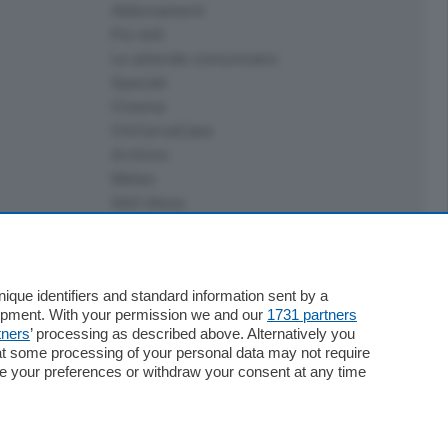
Abbonamenti
Più letti
Le aziende comunicano
Speciali
Cinema
ChiCercaCasa
Archivio
Meteo
Skill Alexa
Elezioni 2024
que identifiers and standard information sent by a
lopment. With your permission we and our
1731 partners
tners
’ processing as described above. Alternatively you
at some processing of your personal data may not require
nge your preferences or withdraw your consent at any time