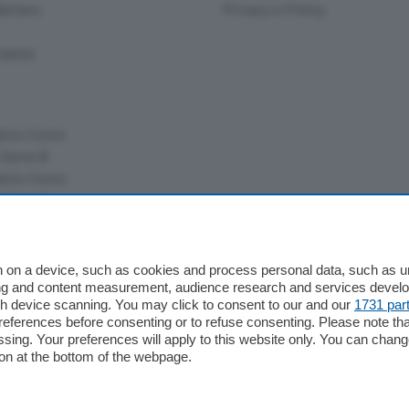
ariano
Privacy e Policy
bassa
alcio Como
 Serie B
alcio Como
 Serie A
 Serie A Femminile
e
 on a device, such as cookies and process personal data, such as uni
ising and content measurement, audience research and services deve
gh device scanning. You may click to consent to our and our
1731 par
ferences before consenting or to refuse consenting. Please note th
essing. Your preferences will apply to this website only. You can cha
on at the bottom of the webpage.