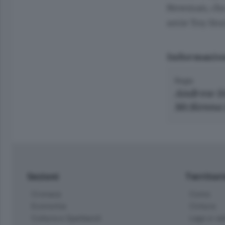
Newman, che 
serie Toy Stor
Informazio
Regia
Andrew S
McKenna 
Sezioni
Territor
Cronaca
Como
Economia
Cintura
Cultura e Spettacoli
Lago e val