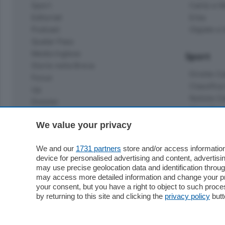
Sport
Cantù e M
Editoriali
Erba
Podcast
Olgiate e 
Quatar Pass
Media Inglese
Sport
Storie nella Breva
Dirette C
Focus
Classifica
Up
Notizie C
Dossier
Classifica
Classifica
We value your privacy
Settimanali
Classifich
L'Ordine
We and our
1731 partners
store and/or access information
device for personalised advertising and content, advert
Imprese & Lavoro
may use precise geolocation data and identification throu
Diogene
may access more detailed information and change your pre
Salute & Benessere
your consent, but you have a right to object to such proc
Frontiera
by returning to this site and clicking the
privacy policy
butt