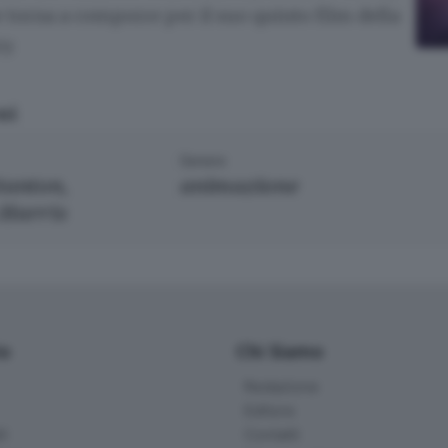
torna a comporre per il suo quinto film della
y.
ni
Genere
tanton,
animazione
Harris
io
Chi Siamo
Redazione
Editore
li
Contatti