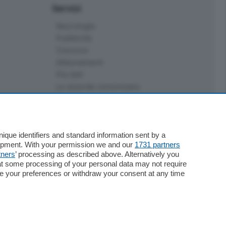
Servizi
Necrologie
Pubblicità
Concorsi
Abbonamenti
Più letti
Le aziende comunicano
Speciali
Cinema
ChiCercaCasa
Archivio
que identifiers and standard information sent by a
lopment. With your permission we and our
1731 partners
Meteo
tners
’ processing as described above. Alternatively you
Skill Alexa
at some processing of your personal data may not require
Elezioni 2024
nge your preferences or withdraw your consent at any time