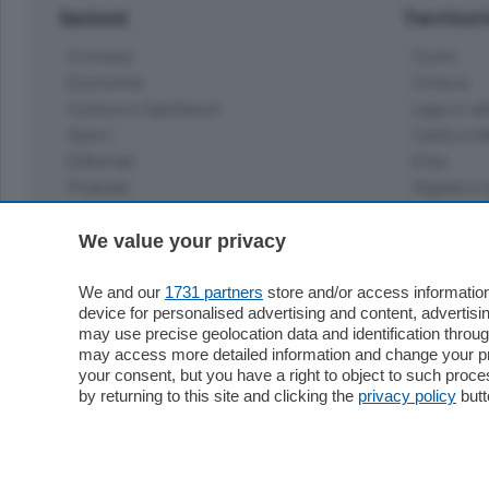
Sezioni
Territor
Cronaca
Como
Economia
Cintura
Cultura e Spettacoli
Lago e val
Sport
Cantù e M
Editoriali
Erba
Podcast
Olgiate e 
Quatar Pass
Media Inglese
We value your privacy
Sport
Storie nella Breva
Dirette C
Focus
We and our
1731 partners
store and/or access information
Classifica
device for personalised advertising and content, advert
Up
may use precise geolocation data and identification throu
Notizie C
Dossier
may access more detailed information and change your pre
Classifica
your consent, but you have a right to object to such proc
Classifica
by returning to this site and clicking the
privacy policy
butt
Settimanali
Classifich
L'Ordine
Imprese & Lavoro