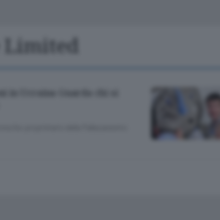
Classifiche
Olgiate e bassa
Le aziende comunicano
S
Podcast
e Limited
ChiCercaCasa
A
Meteo
S
oni in Ucraina Guarda chi si
Dossier
sta l’ex proprietario della Pallacanestro