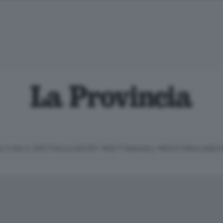
LTURA E SPETTACOLI
SPORT
SETTIMANALI
EDITORIALI
MEDI
Classifica Serie B
Imprese & Lavoro
Cintura
Necrologie
P
Classifica Serie A
Salute & Benessere
Cantù e Mariano
Abbonamenti
P