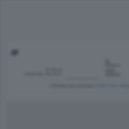
SFOGLIA
OGGI
L’EDIZIONE DIGITALE
SERENO
CRONACA
ECONOMIA
TERRITORIO
CU
Dirette Calcio Como
L'Ordine
Como
Notizie Calcio Como
Diogene
Lago e valli