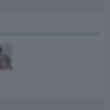
peciali
Cinema
rchivio
kill Alexa