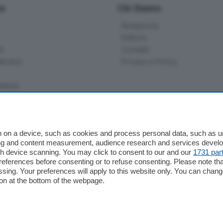
io
Chi Siamo
Redazione
Editore
li
Contatti
ariano
Privacy e Policy
bassa
alcio Como
 on a device, such as cookies and process personal data, such as uni
 Serie B
ising and content measurement, audience research and services deve
gh device scanning. You may click to consent to our and our
1731 par
alcio Como
ferences before consenting or to refuse consenting. Please note th
 Serie A
essing. Your preferences will apply to this website only. You can cha
 Serie A Femminile
on at the bottom of the webpage.
e