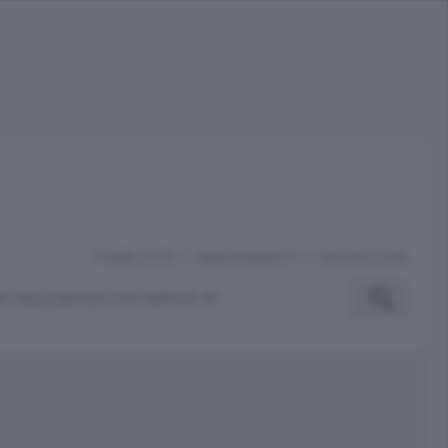
PUBBLICITÀ
ABBONAMENTI
NECROLOGIE
A INGLESE
PODCAST
SERVIZI
ubblicità
iù letti