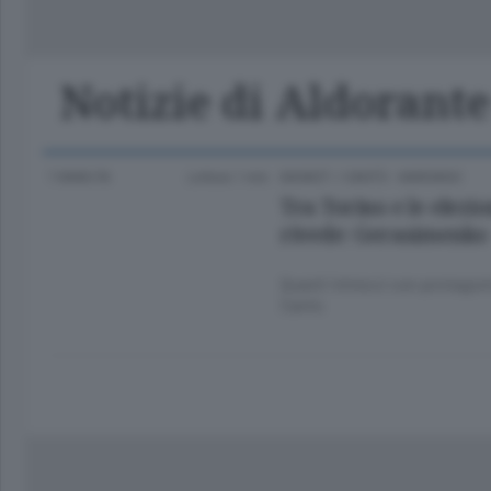
Classifica Serie A Femminile
Frontiera
Erba
Notizie di Aldorant
7 ANNI FA
Lettura 1 min.
BASKET
/
CANTÙ - MARIANO
Tra Torino e le elezi
rivede: Gerasimenko
Quanti intrecci con protagoni
Cantù