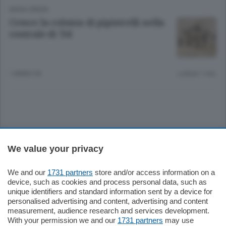
ANSA GREEN
Cresce la colonia di pipistrelli nella
centrale di Tel
1 ANNO FA
Lettura 1 min.
Sezioni
We value your privacy
Settimanali
We and our
1731 partners
store and/or access information on a
device, such as cookies and process personal data, such as
unique identifiers and standard information sent by a device for
Territorio
personalised advertising and content, advertising and content
measurement, audience research and services development.
With your permission we and our
1731 partners
may use
Sport