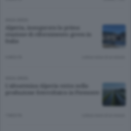
ANSA GREEN
Alperia, inaugurata la prima
stazione di rifornimento green in
Italia
6 MESI FA
Lettura meno di un minuto.
ANSA GREEN
L'altoatesina Alperia entra nella
produzione fotovoltaica in Piemonte
7 MESI FA
Lettura meno di un minuto.