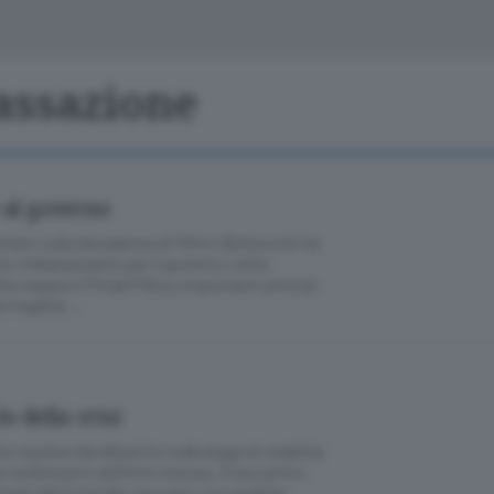
Classifiche
Olgiate e bassa
Le aziende comunicano
S
Podcast
Cassazione
ChiCercaCasa
A
Meteo
S
 al governo
Dossier
nato sulla decadenza di Silvio Berlusconi ha
sto imbarazzante per il governo Letta:
he separa il Pd dal Pdl su importanti principi
a fragilità …
lo della crisi
e caudine del dibattito sulla legge di stabilità
 eufemismo definire rissosa. Il suo primo
ornare dal Consiglio europeo con qualche