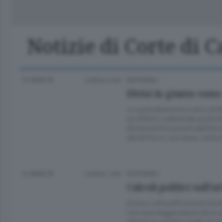
Classifica Serie A Femminile
Frontiera
Erba
Notizie di Corte di 
12 ANNI FA
Lettura 2 min.
EDITORIALI
Divisi in giunta come
Lo psicodramma in atto al Se
un effetto collaterale piutto
dimostra l’incomunicabilità c
del diritto e, con essa, tutta l
12 ANNI FA
Lettura 1 min.
EDITORIALI
Calcoli politici sull’or
Enrico Letta affronta le forch
con una maggioranza che è un
obiettivo sembra quello di t