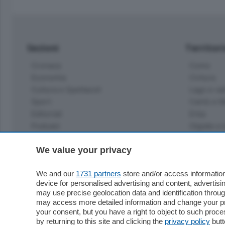
Sezioni
Territor
Cronaca
Como
Economia
Cintura
Cultura e Spettacoli
Lago e val
Sport
Cantù e M
Editoriali
Erba
Podcast
Olgiate e 
Quatar Pass
Media Inglese
We value your privacy
Sport
Storie nella Breva
Dirette C
Focus
We and our
1731 partners
store and/or access information
Classifica
device for personalised advertising and content, advert
Up
may use precise geolocation data and identification throu
Notizie C
Dossier
may access more detailed information and change your pre
Classifica
your consent, but you have a right to object to such proc
Classifica
by returning to this site and clicking the
privacy policy
butt
Settimanali