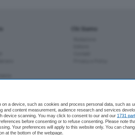
io
Chi Siamo
Redazione
Editore
li
Contatti
ariano
Privacy e Policy
bassa
alcio Como
 on a device, such as cookies and process personal data, such as uni
 Serie B
ising and content measurement, audience research and services deve
gh device scanning. You may click to consent to our and our
1731 par
alcio Como
ferences before consenting or to refuse consenting. Please note th
 Serie A
essing. Your preferences will apply to this website only. You can cha
 Serie A Femminile
on at the bottom of the webpage.