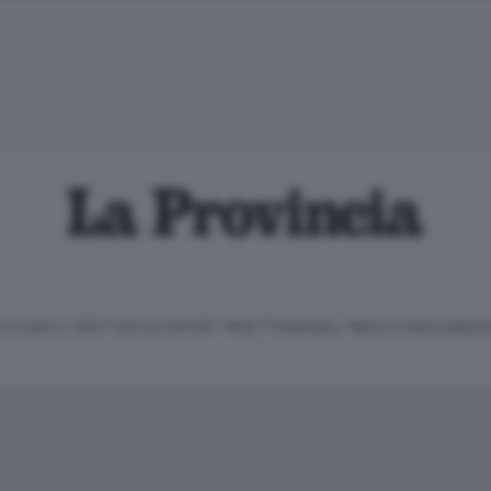
LTURA E SPETTACOLI
SPORT
SETTIMANALI
EDITORIALI
MEDI
Classifica Serie B
Imprese & Lavoro
Cintura
Necrologie
P
Classifica Serie A
Salute & Benessere
Cantù e Mariano
Abbonamenti
P