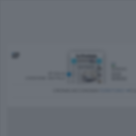
SFOGLIA
OGGI
L’EDIZIONE DIGITALE
SERENO
CRONACA
ECONOMIA
TERRITORIO
CU
Dirette Calcio Como
L'Ordine
Como
Notizie Calcio Como
Diogene
Lago e valli