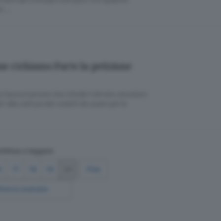
re …
ome richiamo Parte la petizione
e l’associazione che chiede il divieto assoluto
i alla cattura dei volatili da usare per le
ntinua a leggere
6
17
18
19
20
Fine
Ricerca avanzata