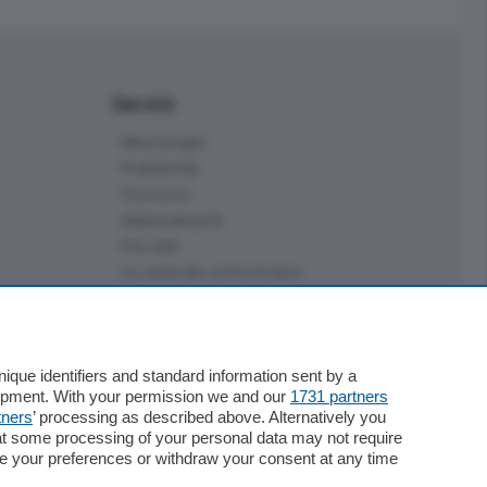
Servizi
Necrologie
Pubblicità
Concorsi
Abbonamenti
Più letti
Le aziende comunicano
Speciali
Cinema
ChiCercaCasa
Archivio
que identifiers and standard information sent by a
lopment. With your permission we and our
1731 partners
Meteo
tners
’ processing as described above. Alternatively you
Skill Alexa
at some processing of your personal data may not require
Elezioni 2024
nge your preferences or withdraw your consent at any time