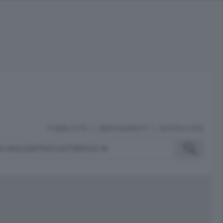
PUBBLICITÀ
ABBONAMENTI
NECROLOGIE
A INGLESE
PODCAST
SERVIZI
ubblicità
iù letti