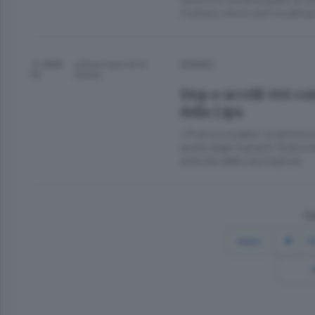
risultato che lo aiuti a calma
12 ANNI
Lettura meno di un
ANIMALI
FA
minuto.
Stop a uccelli vivi c
della Lipu
«Pratica crudele» la definisc
anche degli impianti finalizzat
pratiche della cacciagione
Co
Inizio
1