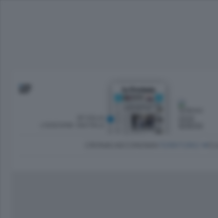
SFOGLIA
OGGI
L’EDIZIONE DIGITALE
SERENO
CRONACA
ECONOMIA
TERRITORIO
CU
Dirette Calcio Como
L'Ordine
Como
Notizie Calcio Como
Diogene
Lago e valli