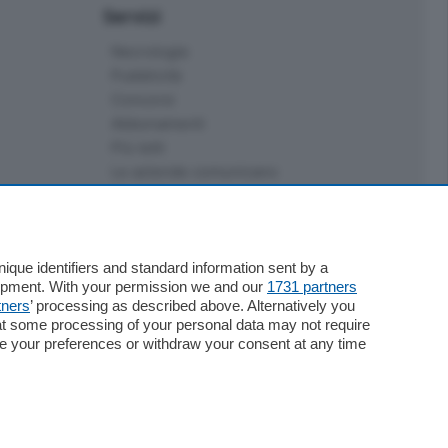
Servizi
Necrologie
Pubblicità
Concorsi
Abbonamenti
Più letti
Le aziende comunicano
Speciali
Cinema
ChiCercaCasa
Archivio
que identifiers and standard information sent by a
lopment. With your permission we and our
1731 partners
Meteo
tners
’ processing as described above. Alternatively you
Skill Alexa
at some processing of your personal data may not require
Elezioni 2024
nge your preferences or withdraw your consent at any time