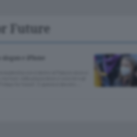
Classifiche
Olgiate e bassa
Le aziende comunicano
S
Podcast
or Future
ChiCercaCasa
A
Meteo
S
a slogan e iPhone
Dossier
a leadership non è dentro al Palazzo dove si
, ma fuori, nella piazza dove ci sono lei e gli
Fridays for future”. E questa è davvero …