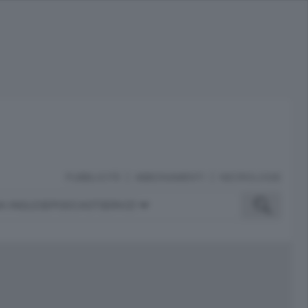
PUBBLICITÀ
ABBONAMENTI
NECROLOGIE
A INGLESE
PODCAST
SERVIZI
ubblicità
iù letti