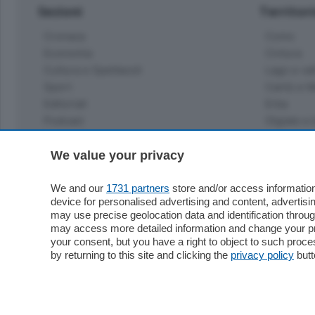
Sezioni
Territor
Cronaca
Como
Economia
Cintura
Cultura e Spettacoli
Lago e val
Sport
Cantù e M
Editoriali
Erba
Podcast
Olgiate e 
Quatar Pass
Media Inglese
We value your privacy
Sport
Storie nella Breva
Dirette C
Focus
We and our
1731 partners
store and/or access information
Classifica
device for personalised advertising and content, advert
Up
may use precise geolocation data and identification throu
Notizie C
Dossier
may access more detailed information and change your pre
Classifica
your consent, but you have a right to object to such proc
Classifica
by returning to this site and clicking the
privacy policy
butt
Settimanali
Classifich
L'Ordine
Imprese & Lavoro