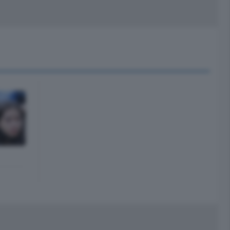
peciali
Cinema
rchivio
kill Alexa