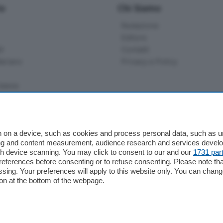
io
Chi Siamo
Redazione
Editore
li
Contatti
ariano
Privacy e Policy
bassa
alcio Como
 on a device, such as cookies and process personal data, such as uni
 Serie B
ising and content measurement, audience research and services deve
gh device scanning. You may click to consent to our and our
1731 par
alcio Como
ferences before consenting or to refuse consenting. Please note th
 Serie A
essing. Your preferences will apply to this website only. You can cha
 Serie A Femminile
on at the bottom of the webpage.
e