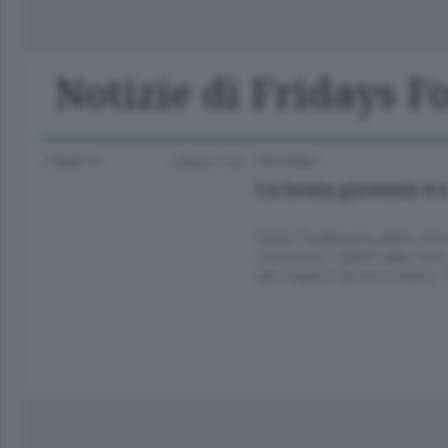
Classifica Serie A Femminile
Frontiera
Erba
Notizie di Fridays F
4 ANNI FA
Lettura 3 min.
EDITORIALI
La beata gioventù tr
Greta Thunberg ha detto che l
riuniscono i grandi della terra
altri ragazzi del movimento “