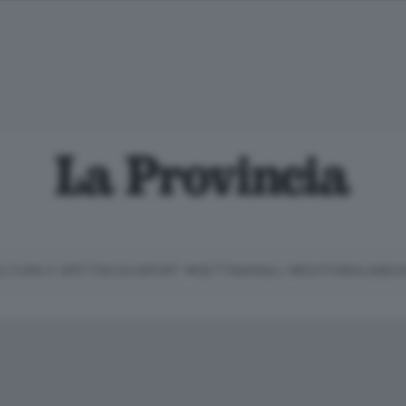
LTURA E SPETTACOLI
SPORT
SETTIMANALI
EDITORIALI
MEDI
Classifica Serie B
Imprese & Lavoro
Cintura
Necrologie
P
Classifica Serie A
Salute & Benessere
Cantù e Mariano
Abbonamenti
P