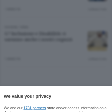
1 ANNO FA
Lettura 2 min.
DIOGENE
/
ERBA
G7 Inclusione e Disabilità: ci
saranno anche i nostri ragazzi
1 ANNO FA
Lettura 2 min.
Sezioni
We value your privacy
Settimanali
We and our
1731 partners
store and/or access information on a