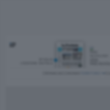
SFOGLIA
OGGI
L’EDIZIONE DIGITALE
PARZ NUVO
CRONACA
ECONOMIA
TERRITORIO
CU
Dirette Calcio Como
L'Ordine
Como
Notizie Calcio Como
Diogene
Lago e valli