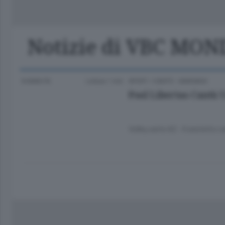
Classifica Serie A Femminile
Frontiera
Erba
Notizie di VBC MO
8 ANNI FA
Lettura 1 min.
SPORT
/
CANTÙ - MARIANO
Pool Libertas Cantù 
Volley serie A2 - Il sestett