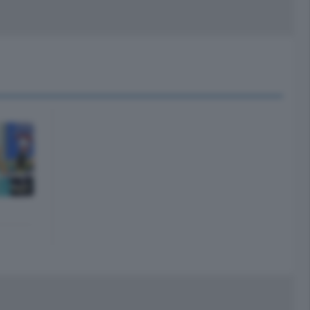
peciali
Cinema
rchivio
kill Alexa