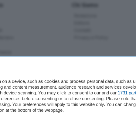
io
Chi Siamo
Redazione
Editore
li
Contatti
ariano
Privacy e Policy
bassa
alcio Como
 on a device, such as cookies and process personal data, such as uni
 Serie B
ising and content measurement, audience research and services deve
gh device scanning. You may click to consent to our and our
1731 par
alcio Como
ferences before consenting or to refuse consenting. Please note th
 Serie A
essing. Your preferences will apply to this website only. You can cha
 Serie A Femminile
on at the bottom of the webpage.
e