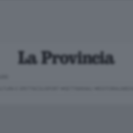
LOSO
LTURA E SPETTACOLI
SPORT
SETTIMANALI
EDITORIALI
MEDI
Classifica Serie B
Imprese & Lavoro
Cintura
Necrologie
P
Classifica Serie A
Salute & Benessere
Cantù e Mariano
Abbonamenti
P