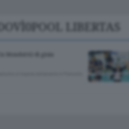
Classifiche
Olgiate e bassa
Le aziende comunicano
S
Podcast
NDOVÌ0POOL LIBERTAS
ChiCercaCasa
A
Meteo
S
Un Mondo(vì) di gioia
Dossier
o canturino si impone nettamente in Piemonte