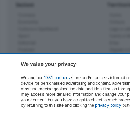
Sezioni
Territor
Cronaca
Como
Economia
Cintura
Cultura e Spettacoli
Lago e val
Sport
Cantù e M
Editoriali
Erba
Podcast
Olgiate e 
Quatar Pass
Media Inglese
We value your privacy
Sport
Storie nella Breva
Dirette C
Focus
We and our
1731 partners
store and/or access information
Classifica
device for personalised advertising and content, advert
Up
may use precise geolocation data and identification throu
Notizie C
Dossier
may access more detailed information and change your pre
Classifica
your consent, but you have a right to object to such proc
Classifica
by returning to this site and clicking the
privacy policy
butt
Settimanali
Classifich
L'Ordine
Imprese & Lavoro