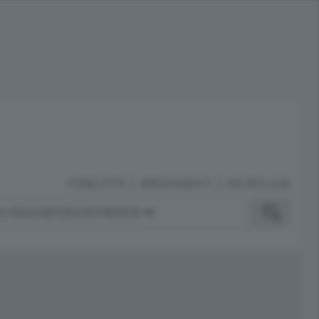
PUBBLICITÀ
ABBONAMENTI
NECROLOGIE
A INGLESE
PODCAST
SERVIZI
ubblicità
iù letti