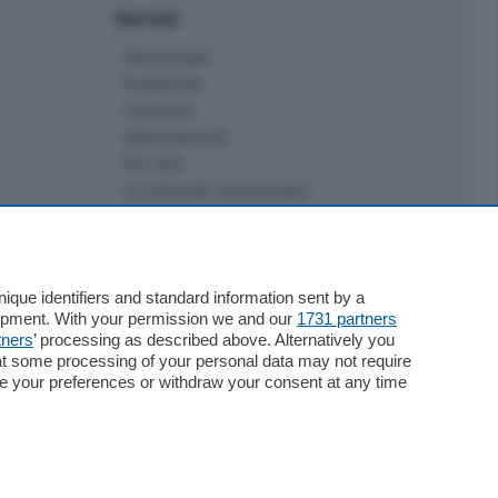
Servizi
Necrologie
Pubblicità
Concorsi
Abbonamenti
Più letti
Le aziende comunicano
Speciali
Cinema
ChiCercaCasa
Archivio
que identifiers and standard information sent by a
lopment. With your permission we and our
1731 partners
Meteo
tners
’ processing as described above. Alternatively you
Skill Alexa
at some processing of your personal data may not require
Elezioni 2024
nge your preferences or withdraw your consent at any time