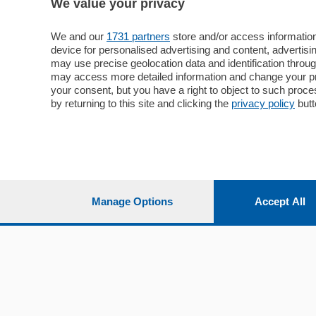
Media Inglese
We value your privacy
Sport
Storie nella Breva
Dirette C
Focus
We and our
1731 partners
store and/or access information
Classifica
device for personalised advertising and content, advert
Up
may use precise geolocation data and identification throu
Notizie C
Dossier
may access more detailed information and change your pre
Classifica
your consent, but you have a right to object to such proc
Classifica
by returning to this site and clicking the
privacy policy
butt
Settimanali
Classifich
L'Ordine
Imprese & Lavoro
Diogene
Salute & Benessere
Frontiera
Manage Options
Accept All
© COPYRIGHT 2026 - La Provincia di Como S.r.l. P. IVA 
riproduzione anche parziale
Iscritta al Registro Imprese di Como al n. 425567 Capita