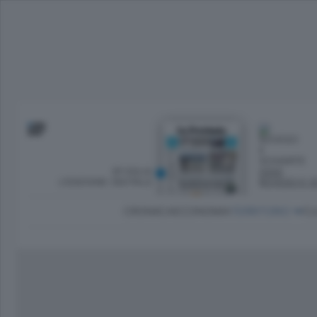
SFOGLIA
OGGI
L’EDIZIONE DIGITALE
ROVESCI E S
CRONACA
ECONOMIA
TERRITORIO
CU
Dirette Calcio Como
L'Ordine
Como
Notizie Calcio Como
Diogene
Lago e valli