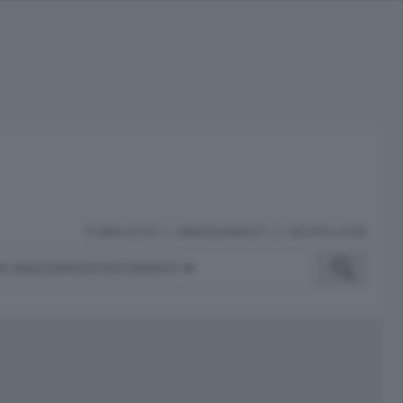
PUBBLICITÀ
ABBONAMENTI
NECROLOGIE
A INGLESE
PODCAST
SERVIZI
ubblicità
iù letti