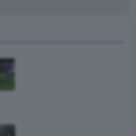
peciali
Cinema
rchivio
kill Alexa