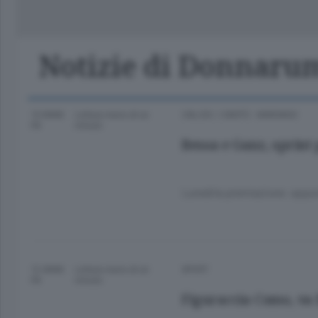
Classifica Serie A Femminile
Frontiera
Erba
Notizie di Donnar
10 ANNI
Lettura meno di un
CALCIO
/
CANTÙ - MARIANO
FA
minuto.
Bessa e Ganz, sprint
Lunedì la premiazione: appun
12 ANNI
Lettura meno di un
SPORT
FA
minuto.
Figuraccia Como, va 