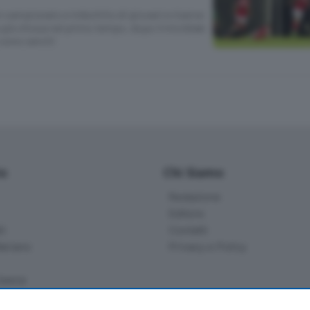
 in campionato e imbottito di giovani e riserve
 già chiusa nel primo tempo, dopo il micidiale
 sono serviti
io
Chi Siamo
Redazione
Editore
li
Contatti
ariano
Privacy e Policy
bassa