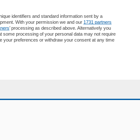
Cinema
ChiCercaCasa
Archivio
que identifiers and standard information sent by a
lopment. With your permission we and our
1731 partners
Meteo
tners
’ processing as described above. Alternatively you
Skill Alexa
at some processing of your personal data may not require
Elezioni 2024
nge your preferences or withdraw your consent at any time