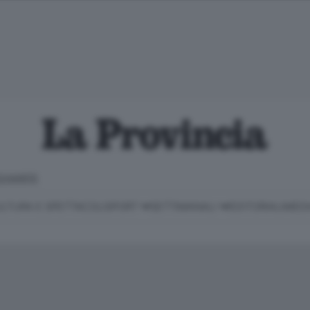
CHIARITE
LTURA E SPETTACOLI
SPORT
SETTIMANALI
EDITORIALI
MEDI
Classifica Serie B
Imprese & Lavoro
Cintura
Necrologie
P
Classifica Serie A
Salute & Benessere
Cantù e Mariano
Abbonamenti
P