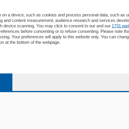
alcio Como
 on a device, such as cookies and process personal data, such as uni
 Serie B
ising and content measurement, audience research and services deve
gh device scanning. You may click to consent to our and our
1731 par
alcio Como
ferences before consenting or to refuse consenting. Please note th
 Serie A
essing. Your preferences will apply to this website only. You can cha
 Serie A Femminile
on at the bottom of the webpage.
e
04178040137 via Giovanni de Simoni 6 – 22100 - E' vietata la
le Sociale Euro 1.050.000 i.v.