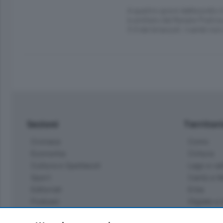
A quattro giorni dall’esordio
è umiliato dal Renate Pratica
3-0 dei brianzoli. I cambi non
Sezioni
Territor
Cronaca
Como
Economia
Cintura
Cultura e Spettacoli
Lago e val
Sport
Cantù e M
Editoriali
Erba
Podcast
Olgiate e 
Quatar Pass