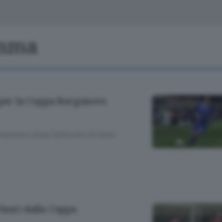
Classifiche
Olgiate e bassa
Le aziende comunicano
S
Podcast
umma
ChiCercaCasa
A
Meteo
S
 per la Coppa Borgonovo
Dossier
tamento al bar Caffecchio di Cantù
fuori dalla Coppa