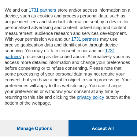
Settimanali
We and our
1731 partners
store and/or access information on a
device, such as cookies and process personal data, such as
unique identifiers and standard information sent by a device for
Territorio
personalised advertising and content, advertising and content
measurement, audience research and services development.
With your permission we and our
1731 partners
may use
Sport
precise geolocation data and identification through device
scanning. You may click to consent to our and our
1731
partners
’ processing as described above. Alternatively you may
Chi Siamo
access more detailed information and change your preferences
before consenting or to refuse consenting. Please note that
some processing of your personal data may not require your
Servizi
consent, but you have a right to object to such processing. Your
preferences will apply to this website only. You can change
your preferences or withdraw your consent at any time by
returning to this site and clicking the
privacy policy
button at the
bottom of the webpage.
© COPYRIGHT 2026 - La Provincia di Como S.r.l. P. IVA
04178040137 via Giovanni de Simoni 6 – 22100 - E' vietata
la riproduzione anche parziale
Manage Options
Accept All
Iscritta al Registro Imprese di Como al n. 425567 Capitale
Sociale Euro 1.050.000 i.v.