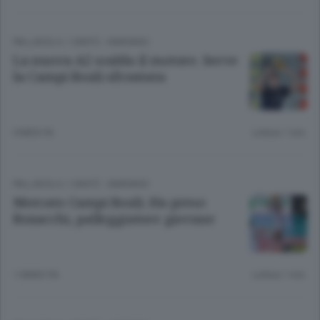
PALLAVOLO
/
CANTÙ - MARIANO
La nuova A2 scalda il motore. Serve
la Campi Reali sfrontata
9 MESI FA
Lettura 1 min.
PALLAVOLO
/
CANTÙ - MARIANO
Mercato Campi Reali. Ha preso
Bonacchi, palleggiatore giovane
1 ANNO FA
Lettura 1 min.