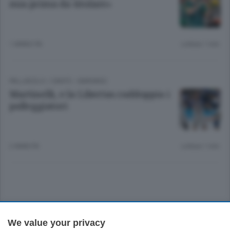
mia prima da titolare»
1 ANNO FA
Lettura 1 min.
PALLAVOLO
/
CANTÙ - MARIANO
Martinelli, e la Libertas raddoppia i
palleggiatori
2 ANNI FA
Lettura 1 min.
Sezioni
We value your privacy