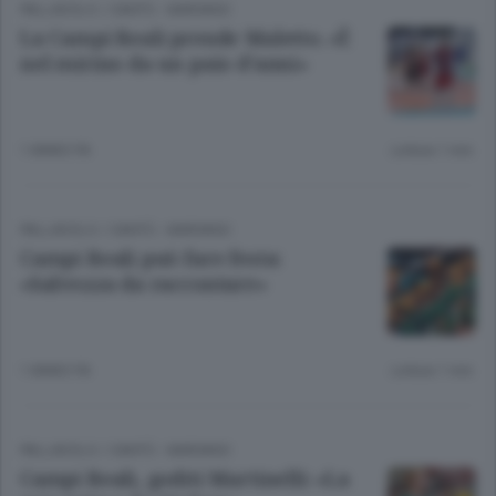
PALLAVOLO
/
CANTÙ - MARIANO
La Campi Reali prende Maletto. «È
nel mirino da un paio d’anni»
1 ANNO FA
Lettura 1 min.
PALLAVOLO
/
CANTÙ - MARIANO
Campi Reali può fare festa:
«Salvezza da raccontare»
1 ANNO FA
Lettura 1 min.
PALLAVOLO
/
CANTÙ - MARIANO
Campi Reali, goditi Martinelli: «La