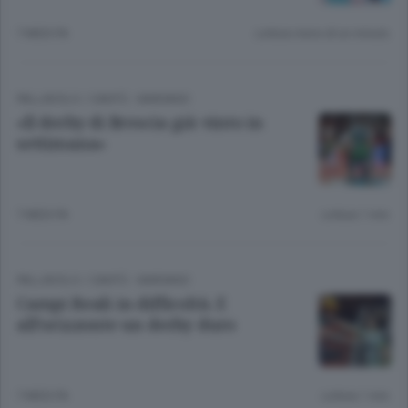
7 MESI FA
Lettura meno di un minuto.
PALLAVOLO
/
CANTÙ - MARIANO
«Il derby di Brescia già vinto in
settimana»
7 MESI FA
Lettura 1 min.
PALLAVOLO
/
CANTÙ - MARIANO
Campi Reali in difficoltà. E
all’orizzonte un derby duro
7 MESI FA
Lettura 1 min.