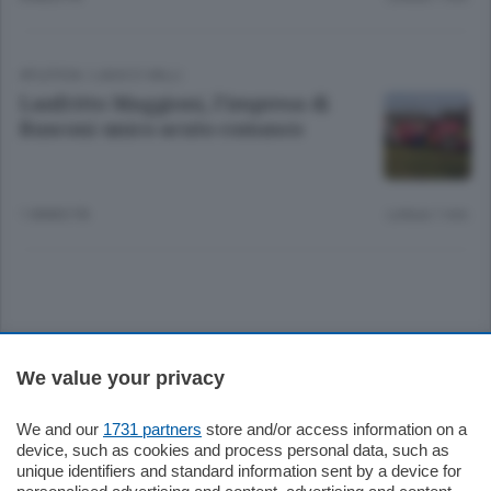
ATLETICA
/
LAGO E VALLI
Lanfritto Maggioni, l’impresa di
Rusconi unico acuto comasco
1 ANNO FA
Lettura 1 min.
Sezioni
We value your privacy
Settimanali
We and our
1731 partners
store and/or access information on a
device, such as cookies and process personal data, such as
unique identifiers and standard information sent by a device for
Territorio