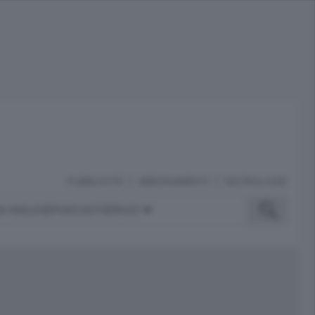
PUBBLICITÀ
ABBONAMENTI
NECROLOGIE
A INGLESE
PODCAST
SERVIZI
ubblicità
iù letti