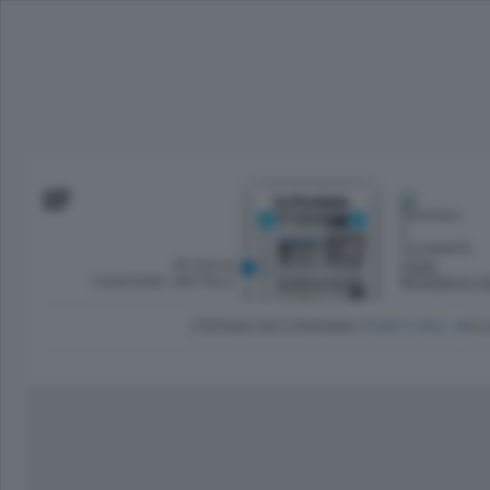
SFOGLIA
OGGI
L’EDIZIONE DIGITALE
ROVESCI E S
CRONACA
ECONOMIA
TERRITORIO
CU
Dirette Calcio Como
L'Ordine
Como
Notizie Calcio Como
Diogene
Lago e valli