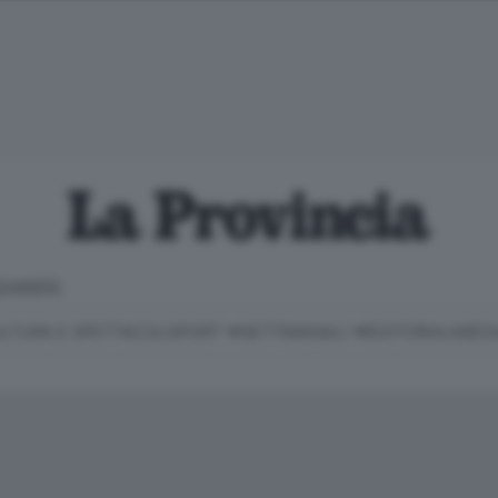
CHIARITE
LTURA E SPETTACOLI
SPORT
SETTIMANALI
EDITORIALI
MEDI
Classifica Serie B
Imprese & Lavoro
Cintura
Necrologie
P
Classifica Serie A
Salute & Benessere
Cantù e Mariano
Abbonamenti
P