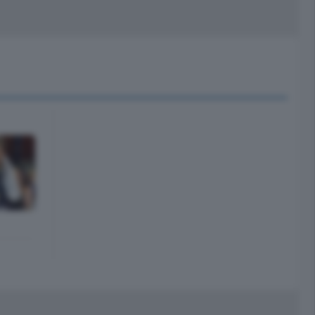
peciali
Cinema
rchivio
kill Alexa