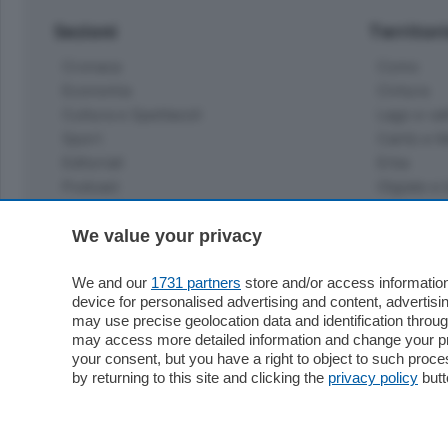
Sezioni
Territor
Cronaca
Como
Economia
Cintura
Cultura e Spettacoli
Lago e val
Sport
Cantù e M
Editoriali
Erba
Podcast
Olgiate e 
Quatar Pass
Media Inglese
We value your privacy
Sport
Storie nella Breva
Dirette C
Focus
We and our
1731 partners
store and/or access information
Classifica
device for personalised advertising and content, advert
Up
may use precise geolocation data and identification throu
Notizie C
Dossier
may access more detailed information and change your pre
Classifica
your consent, but you have a right to object to such proc
Classifica
by returning to this site and clicking the
privacy policy
butt
Settimanali
Classifich
L'Ordine
Imprese & Lavoro