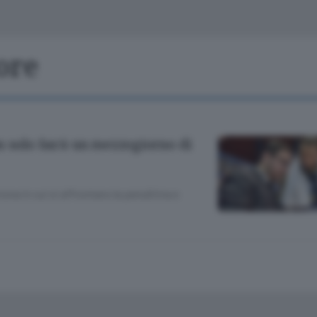
Classifiche
Olgiate e bassa
Le aziende comunicano
S
Podcast
ore
ChiCercaCasa
A
Meteo
S
n solo Sarà un mezzogiorno di
Dossier
mona in cui si affrontano la penultima e