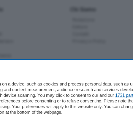
io
Chi Siamo
Redazione
Editore
li
Contatti
ariano
Privacy e Policy
bassa
alcio Como
 on a device, such as cookies and process personal data, such as uni
 Serie B
ising and content measurement, audience research and services deve
gh device scanning. You may click to consent to our and our
1731 par
alcio Como
ferences before consenting or to refuse consenting. Please note th
 Serie A
essing. Your preferences will apply to this website only. You can cha
 Serie A Femminile
on at the bottom of the webpage.
e