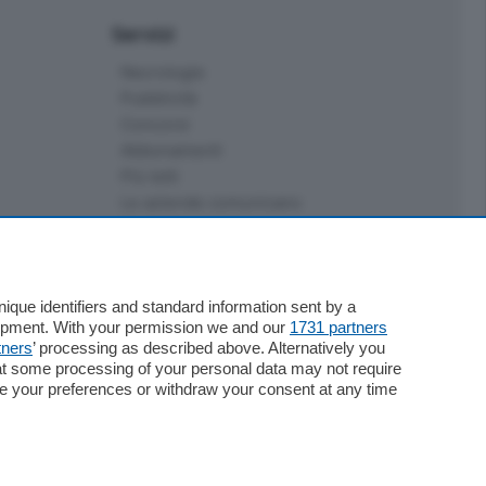
Servizi
Necrologie
Pubblicità
Concorsi
Abbonamenti
Più letti
Le aziende comunicano
Speciali
Cinema
ChiCercaCasa
Archivio
que identifiers and standard information sent by a
lopment. With your permission we and our
1731 partners
Meteo
tners
’ processing as described above. Alternatively you
Skill Alexa
at some processing of your personal data may not require
Elezioni 2024
nge your preferences or withdraw your consent at any time