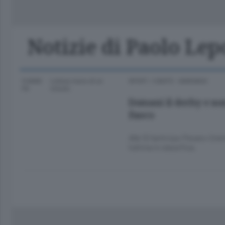
Classifica Serie A Femminile
Frontiera
Erba
Notizie di Paolo Lep
9 ANNI
Lettura meno di un
SPORT
/
CANTÙ - MARIANO
FA
minuto.
Domani il derby e no
fuoco
Alle 12 l’anticipo Pesaro-Cre
l’ultima in classifica.