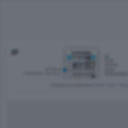
SFOGLIA
OGGI
L’EDIZIONE DIGITALE
NUBI SPARS
CRONACA
ECONOMIA
TERRITORIO
CU
Dirette Calcio Como
L'Ordine
Como
Notizie Calcio Como
Diogene
Lago e valli