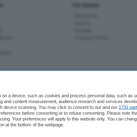
io
Chi Siamo
Redazione
Editore
li
Contatti
ariano
Privacy e Policy
bassa
alcio Como
 Serie B
alcio Como
 on a device, such as cookies and process personal data, such as uni
ising and content measurement, audience research and services deve
 Serie A
gh device scanning. You may click to consent to our and our
1731 par
 Serie A Femminile
ferences before consenting or to refuse consenting. Please note th
e
essing. Your preferences will apply to this website only. You can cha
on at the bottom of the webpage.