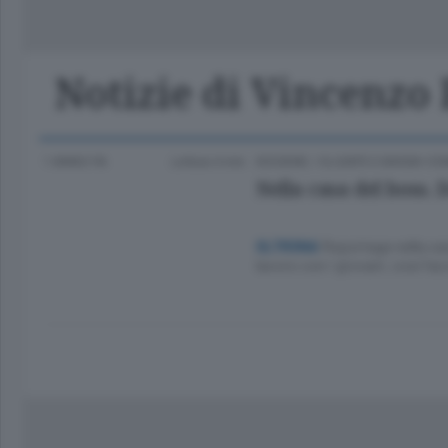
Classifica Serie A Femminile
Frontiera
Erba
Notizie di Vincenz
1 ANNO FA
Lettura 4 min.
DIOGENE
/
OLGIATE E BASSA C
Nella casa del boss. D
Reportage nella cas
OLTRONA
lavoro con i giovani, così f