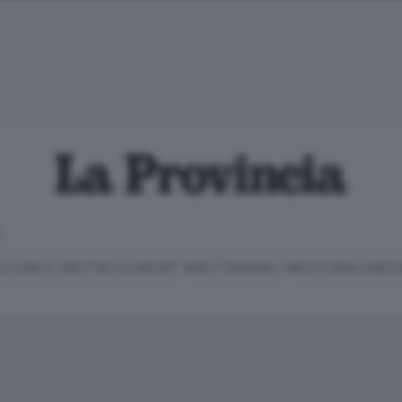
E
LTURA E SPETTACOLI
SPORT
SETTIMANALI
EDITORIALI
MEDI
Classifica Serie B
Imprese & Lavoro
Cintura
Necrologie
P
Classifica Serie A
Salute & Benessere
Cantù e Mariano
Abbonamenti
P