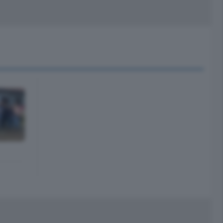
peciali
Cinema
rchivio
kill Alexa