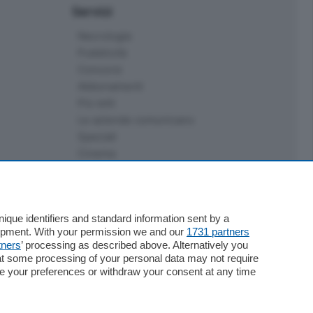
Servizi
Necrologie
Pubblicità
Concorsi
Abbonamenti
Più letti
Le aziende comunicano
Speciali
Cinema
ChiCercaCasa
Archivio
Meteo
que identifiers and standard information sent by a
Skill Alexa
lopment. With your permission we and our
1731 partners
Elezioni 2024
tners
’ processing as described above. Alternatively you
at some processing of your personal data may not require
nge your preferences or withdraw your consent at any time