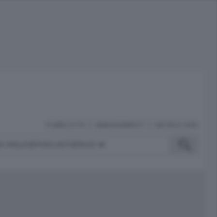
PUBBLICITÀ
ABBONAMENTI
NECROLOGIE
A INGLESE
PODCAST
SERVIZI
ubblicità
iù letti