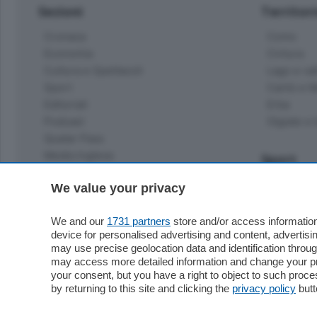
Sezioni
Territor
Cronaca
Como
Economia
Cintura
Cultura e Spettacoli
Lago e val
Sport
Cantù e M
Editoriali
Erba
Podcast
Olgiate e 
Quatar Pass
Media Inglese
Sport
Storie nella Breva
Dirette C
We value your privacy
Focus
Classifica
Up
Notizie C
We and our
1731 partners
store and/or access information
Dossier
device for personalised advertising and content, advert
Classifica
may use precise geolocation data and identification throu
Classifica
Settimanali
may access more detailed information and change your pre
Classifich
your consent, but you have a right to object to such proc
L'Ordine
by returning to this site and clicking the
privacy policy
butt
Imprese & Lavoro