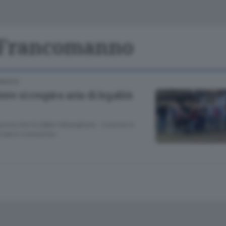
Classifiche
Olgiate e bassa
Le aziende comunicano
S
Podcast
o Francomanno
ChiCercaCasa
A
OMASCA
Meteo
S
ove si respira aria di legalità
Dossier
cina che fu della ’ndrangheta. «Lezioni e
acciamo comunità»