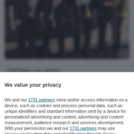
Dall’Italia con amore
Nuovo appuntamento con il Festival di Bellagio e del lago
We value your privacy
di Como
We and our
1731 partners
store and/or access information on a
MUSICA
/ CLASSICA
device, such as cookies and process personal data, such as
unique identifiers and standard information sent by a device for
personalised advertising and content, advertising and content
measurement, audience research and services development.
With your permission we and our
1731 partners
may use
precise geolocation data and identification through device