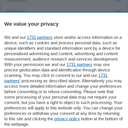
Gennaio
839
We value your privacy
We and our
1731 partners
store and/or access information on a
device, such as cookies and process personal data, such as
2019
unique identifiers and standard information sent by a device for
personalised advertising and content, advertising and content
measurement, audience research and services development.
Dicembre
841
With your permission we and our
1731 partners
may use
precise geolocation data and identification through device
Novembre
883
scanning. You may click to consent to our and our
1731
partners
’ processing as described above. Alternatively you may
access more detailed information and change your preferences
Ottobre
847
before consenting or to refuse consenting. Please note that
some processing of your personal data may not require your
Settembre
826
consent, but you have a right to object to such processing. Your
preferences will apply to this website only. You can change your
Agosto
preferences or withdraw your consent at any time by returning
828
to this site and clicking the
privacy policy
button at the bottom of
the webpage.
Luglio
857