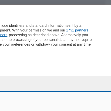
Servizi
Necrologie
que identifiers and standard information sent by a
lopment. With your permission we and our
1731 partners
Pubblicità
tners
’ processing as described above. Alternatively you
Concorsi
at some processing of your personal data may not require
Abbonamenti
nge your preferences or withdraw your consent at any time
Più letti
Le aziende comunicano
Speciali
Cinema
ChiCercaCasa
Archivio
Meteo
Skill Alexa
Elezioni 2024