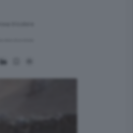
rova tricolore
ra meno di un minuto.