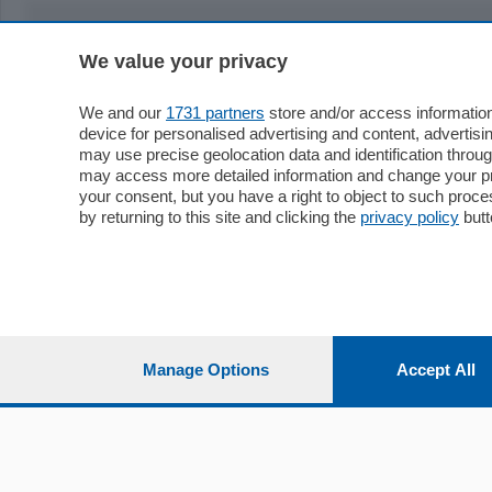
We value your privacy
Sezioni
Territor
Cronaca
Como
We and our
1731 partners
store and/or access information
device for personalised advertising and content, advert
Economia
Cintura
may use precise geolocation data and identification throu
Cultura e Spettacoli
Lago e val
may access more detailed information and change your pre
Sport
Cantù e M
your consent, but you have a right to object to such proc
Editoriali
Erba
by returning to this site and clicking the
privacy policy
butt
Podcast
Olgiate e 
Quatar Pass
Media Inglese
Sport
Storie nella Breva
Dirette C
Focus
Classifica
Manage Options
Accept All
Up
Notizie C
Dossier
Classifica
Classifica
Settimanali
Classifich