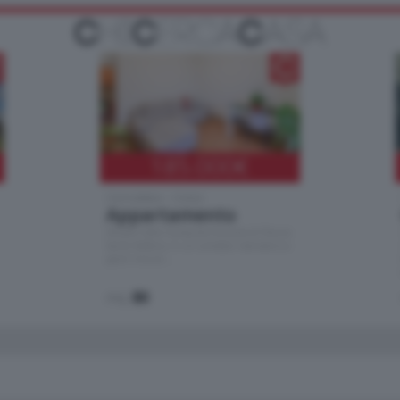
185.000
€
Cernobbio - Como
Appartamento
Situato nella tranquilla frazione di Piazza
Santo Stefano, in un contesto riservato e a
pochi minuti …
mq.
80