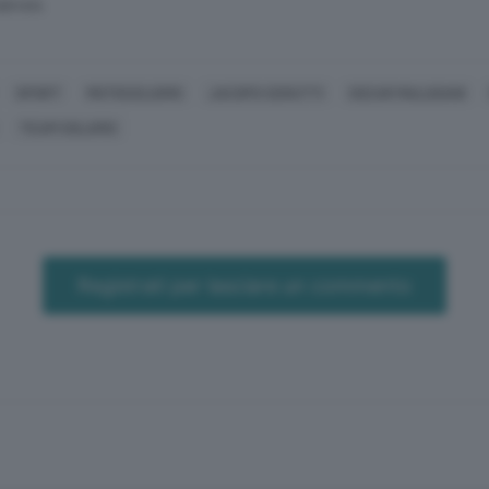
SERVATA
SPORT
MOTOCICLISMO
JACOPO CERUTTI
OSCAR MALUGANI
TEAM SOLARIS
Registrati per lasciare un commento