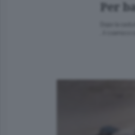
Per ba
Dopo la cadut
, il coamsco c