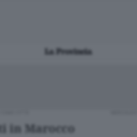
/
COMO CITTÀ
MERCOLEDÌ
ti in Marocco