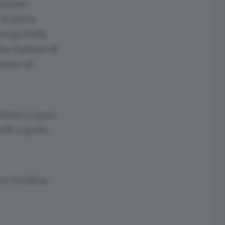
pionato
il pilota
zouga Rally.
e il pilota di
ezzo al
Raid. La gara
dì 5 aprile,
er la Dakar,