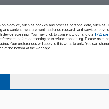
io
Chi Siamo
Redazione
 on a device, such as cookies and process personal data, such as uni
ising and content measurement, audience research and services deve
Editore
gh device scanning. You may click to consent to our and our
1731 par
li
Contatti
ferences before consenting or to refuse consenting. Please note th
ariano
Privacy e Policy
essing. Your preferences will apply to this website only. You can cha
on at the bottom of the webpage.
bassa
alcio Como
 Serie B
alcio Como
 Serie A
 Serie A Femminile
e