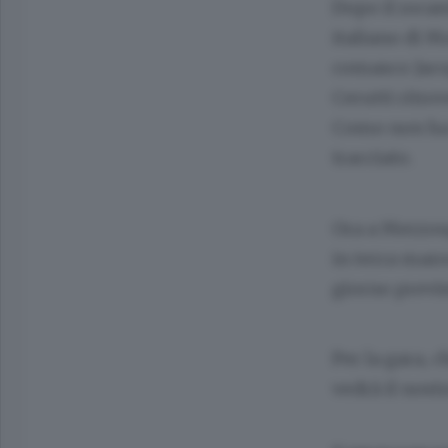
Dopo il roca
italiano di Mo
comasco Jacop
Cerutti ritro
Como non ha 
tracciato.
Ora a Merzoug
in terra maro
giorno previs
Per la gara, 
vedrà il nostr