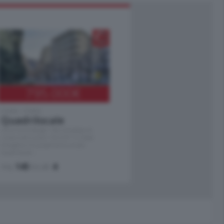
795.000
€
Como - Como
Quadrilocale
Zona Como Borghi. Nel complesso di
nuova costruzione "JIULIUS" in Classe
Energetica A2 proponiamo ampio
Quadrilocale …
mq.
145
locali:
4