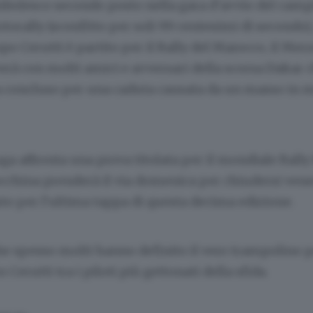
mbolesco secondo posto nella gara d’avvio del cam
torally (sconfitto per soli 99 centesimi di secondo), 
o Cerutti è partito per il Rally del Marocco, il Mer
verà con molti amici e avversari della scorsa Dakar ch
concluso per una caduta causata da un masso in m
a affronta una prova titolata per il mondiale Rally 
cchina prenderà il via domenica per chiudersi vener
to per l’ultima tappa di questa decima edizione.
che spesso molti hanno definito il vero trampolino p
o Cerutti tra i piloti più gettonati della sfida.