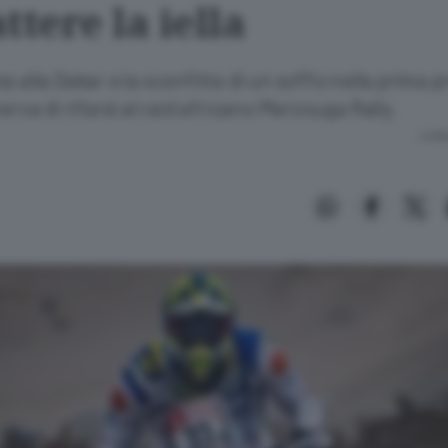
ttere la iella
a alla Dakar e la sconfitta di un soffio nella prima p
erca di rifarsi al raid africano Merzouga Rally.
Lettu