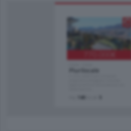
770.000
€
Como - Como
Plurilocale
in zona residenziale e tranquilla,
proponiamo prestigioso e luminoso
appartamento all'ultimo piano di uno
stabile signorile …
mq.
140
locali:
5