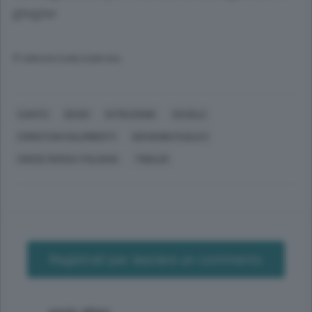
giugno
© RIPRODUZIONE RISERVATA
CANTÙ
DESIO
ISTRUZIONE
SCUOLA
CHRISTIAN GALIMBERTI
GIOVANNI PAOLO II
CROCE ROSSA ITALIANA
TIBALDI
Registrati per lasciare un commento