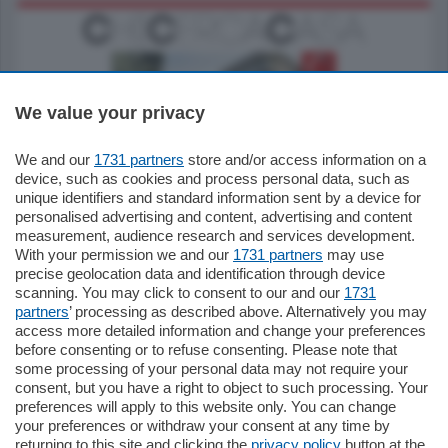
We value your privacy
We and our
1731 partners
store and/or access information on a
795.000
€
device, such as cookies and process personal data, such as
unique identifiers and standard information sent by a device for
Como - Como
personalised advertising and content, advertising and content
Quadrilocale
measurement, audience research and services development.
Zona Como Borghi. Nel complesso di
With your permission we and our
1731 partners
may use
nuova costruzione "JIULIUS" in Classe
precise geolocation data and identification through device
Energetica A2 proponiamo ampio
scanning. You may click to consent to our and our
1731
Quadrilocale …
partners
’ processing as described above. Alternatively you may
mq.
145
locali:
4
access more detailed information and change your preferences
before consenting or to refuse consenting. Please note that
some processing of your personal data may not require your
consent, but you have a right to object to such processing. Your
preferences will apply to this website only. You can change
your preferences or withdraw your consent at any time by
returning to this site and clicking the
privacy policy
button at the