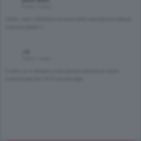
paolo allievi
9 anni, 1 mese
Fretta , sole o telefonino la causa della mancata precedenza
ai piccoli pedoni ?
J B
9 anni, 1 mese
E certo, se si fermava a farli passare arrivava al centro
commerciale ben 10-15 secondi dopo