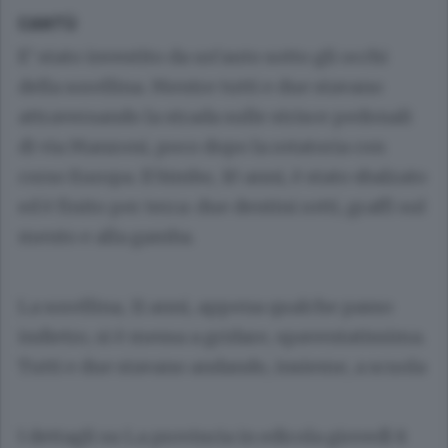
CANTÙ
E’ stato investito da un’auto sotto gli occhi
della sorellina. Mentre tutti e due stavano
attraversando la strada sulle strisce pedonali
di via Manzoni, poco dopo la rotatoria con
corso Europa. Il bimbo, 10 anni, è stato sbalzato
ed è finito per terra: due dentini rotti, graffi sul
mento e alla gamba.
La sorellina, 11 anni, appena qualche passo
indietro, si è messa a gridare, spaventatissima.
Tutti e due stavano andando, insieme, a scuola
I dettagli su La provincia in edicola giovedì 8