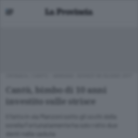
CRONACA
/
CANTÙ - MARIANO
GIOVEDÌ 08 GIUGNO 2017
Cantù, bimbo di 10 anni
investito sulle strisce
Il fatto in via Manzoni sotto gli occhi della
sorella Fortunatamente ha solo rotto due
denti nella caduta