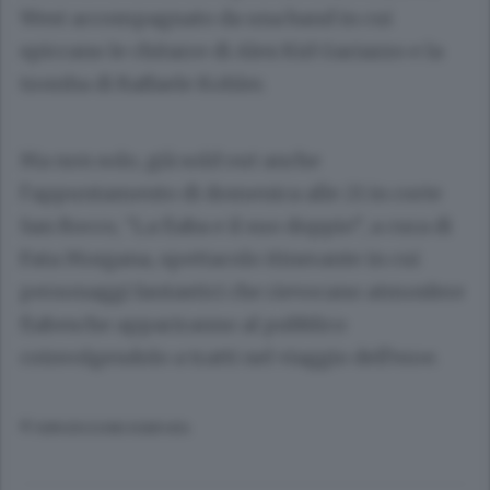
West accompagnato da una band in cui
spiccano le chitarre di Alex Kid Gariazzo e la
tromba di Raffaele Kohler.
Ma non solo, già sold out anche
l’appuntamento di domenica alle 21 in corte
San Rocco, “La fiaba e il suo doppio”, a cura di
Fata Morgana, spettacolo itinerante in cui
personaggi fantastici che rievocano atmosfere
fiabesche appariranno al pubblico
coinvolgendolo a tratti nel viaggio dell’eroe.
© RIPRODUZIONE RISERVATA