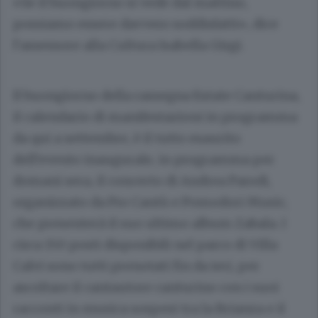
«Se il buongiorno si vede dal mattino,
possiamo essere davvero soddisfatti», dice
l’assessore alla Cultura Isabella Girgi.
Il buongiorno della rassegna Estate Canturina,
il calendario di manifestazioni in programma
da qui a settembre, è il tutto esaurito
dell’evento inaugurale, in programma per
domani sera, il concerto di Andrea Parodi,
organizzato da Pro Cantù e Pomodori Music,
che presenterà il suo ultimo album Zabala. I
circa 150 posti disponibili nel parco di Villa
Calvi sono tutti prenotati fin da ieri, per
ascoltare il cantautore canturino con i suoi
racconti in musica sospesi tra la Brianza e il