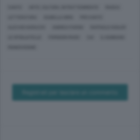
CANTÙ
ARTE, CULTURA, INTRATTENIMENTO
MUSICA
LETTERATURA
ISABELLA GIRGI
PRO CANTÙ
ALEX KID GARIAZZO
ANDREA PARODI
RAFFAELE KOHLER
LE SFOGLIATELLE
POMODORI MUSIC
CAI
IL GABBIANO
MONDOVISIONE
Registrati per lasciare un commento