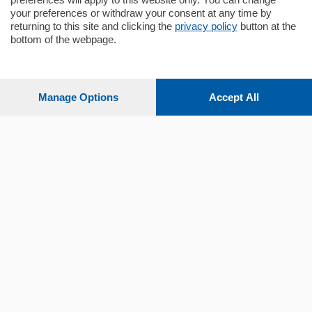
your preferences or withdraw your consent at any time by
returning to this site and clicking the
privacy policy
button at the
bottom of the webpage.
Sezioni
Settimanali
Manage Options
Accept All
Territorio
Sport
Chi Siamo
Servizi