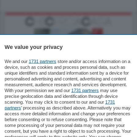
We value your privacy
We and our
1731 partners
store and/or access information on a
795.000
€
device, such as cookies and process personal data, such as
unique identifiers and standard information sent by a device for
Como - Como
personalised advertising and content, advertising and content
Quadrilocale
measurement, audience research and services development.
Zona Como Borghi. Nel complesso di
With your permission we and our
1731 partners
may use
nuova costruzione "JIULIUS" in Classe
precise geolocation data and identification through device
Energetica A2 proponiamo ampio
scanning. You may click to consent to our and our
1731
Quadrilocale …
partners
’ processing as described above. Alternatively you may
mq.
145
locali:
4
access more detailed information and change your preferences
before consenting or to refuse consenting. Please note that
some processing of your personal data may not require your
consent, but you have a right to object to such processing. Your
preferences will apply to this website only. You can change