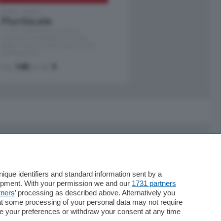
Como - Como
Plurilocale
in zona residenziale e tranquilla,
proponiamo prestigioso e luminoso
appartamento all'ultimo piano di uno
stabile signorile …
mq.
140
locali:
5
Servizi
Necrologie
que identifiers and standard information sent by a
lopment. With your permission we and our
1731 partners
Pubblicità
tners
’ processing as described above. Alternatively you
Concorsi
at some processing of your personal data may not require
Abbonamenti
nge your preferences or withdraw your consent at any time
Più letti