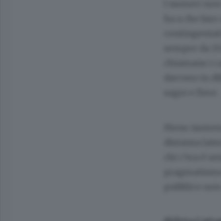
I numeri non 
ha a che fare
contingentati
sempre da 150
chiamano i ca
davvero in di
sagre e fiere.
Meno numerose
distanza late
chi c’era è s
pragmatismo 
pubblico non 