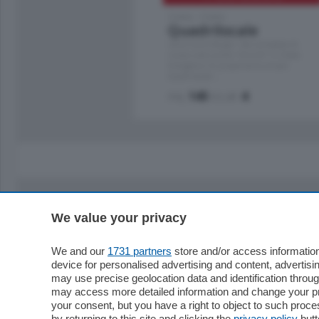
Como - Como
Quadrilocale
Zona Como Borghi. Nel complesso di
nuova costruzione "JIULIUS" in Classe
Energetica A2 proponiamo ampio
Quadrilocale …
mq.
145
locali:
4
We value your privacy
Sezioni
Territor
Cronaca
Como
We and our
1731 partners
store and/or access information
device for personalised advertising and content, advert
Economia
Cintura
may use precise geolocation data and identification throu
Cultura e Spettacoli
Lago e val
may access more detailed information and change your pre
Sport
Cantù e M
your consent, but you have a right to object to such proc
Editoriali
Erba
by returning to this site and clicking the
privacy policy
butt