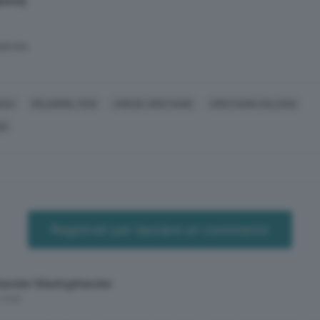
aneo)
SERVATA
NZA
RELIGIONI, FEDI
CHIESE CRISTIANE
CRISTIANO COLZANI
DI
Registrati per lasciare un commento
lander Maxhighlander
 mesi