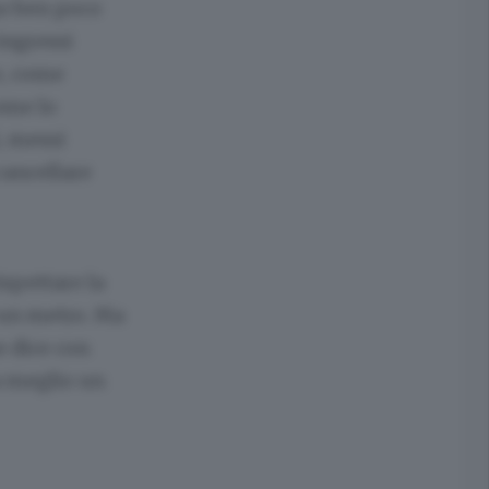
no ben poco
ingressi
re, come
come lo
i, messi
cancellare
ispettare la
i un metro. Ma
e dice con
a meglio un