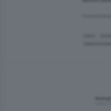
(Silvia Catt
© RIPRODUZIONE RI
CANTÙ
PIACE
FERRUCCIO OFFRE
Maxhigh
5 anni, 11