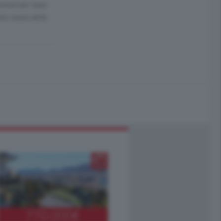
ermercati, hard
era causa della
770.000
€