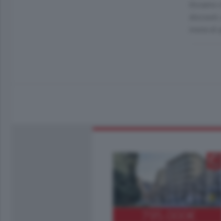
Diciamo c
discount,
moria di 
795.000
€