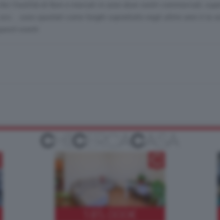
he l'inutilità di fiere e mercati in zone dove centri commerciali, sup
 ecc... sono spuntati come funghi soprattutto negli ultimi anni è la v
questi eventi
185.000
€