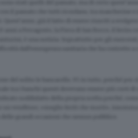
sono stati quelli del passato, ma di certo quest’an
 con il passato che tutti ricordano, tra mascherine e 
. Quest’anno, già il fatto di essere riusciti a svolge
 anni a Ferragosto, la Fiera di San Rocco, il ferùn 
nturini, è una notizia. Soprattutto per gli esercent
fficoltà dall’emergenza sanitaria che ha costretto a 
 del solito le bancarelle, 95 in tutto, perché per r
rale tra i banchi questi dovevano essere più corti d
embrato soddisfatto della propria scelta perché, com
un venditore, «meglio feriti che morti», insomm
delle grandi occasioni che nessun pubblico.