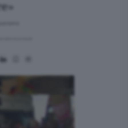
re»
que sono
ra meno di un minuto.