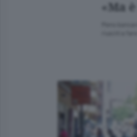
«Ma è
Meno bancare
riusciti a fa