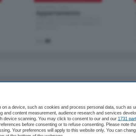
Cernobbio - Como
Appartamento
Situato nella tranquilla frazione di Piazza
Santo Stefano, in un contesto riservato e a
pochi minuti …
mq.
80
io
Chi Siamo
Redazione
 on a device, such as cookies and process personal data, such as uni
ising and content measurement, audience research and services deve
Editore
gh device scanning. You may click to consent to our and our
1731 par
li
Contatti
ferences before consenting or to refuse consenting. Please note th
ariano
Privacy e Policy
essing. Your preferences will apply to this website only. You can cha
on at the bottom of the webpage.