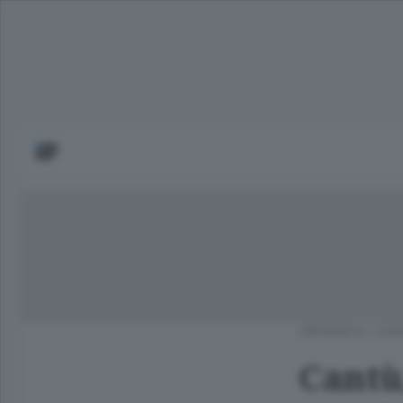
CRONACA
/
CAN
Cantù