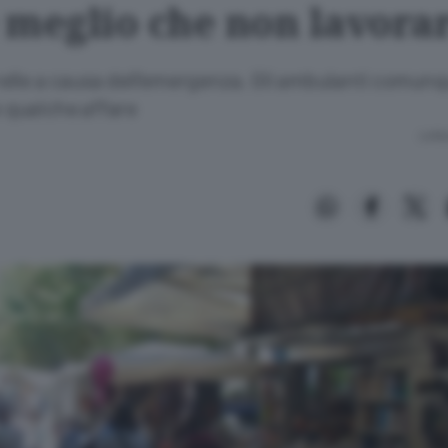
 meglio che non lavora
lle a causa dell’emergenza. Gli ambulanti comun
re qualche affare
Lettu