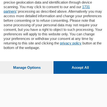
nuova costruzione "JIULIUS" in Classe
precise geolocation data and identification through device
Energetica A2 proponiamo ampio
scanning. You may click to consent to our and our
1731
Quadrilocale …
partners
’ processing as described above. Alternatively you may
mq.
145
locali:
4
access more detailed information and change your preferences
before consenting or to refuse consenting. Please note that
some processing of your personal data may not require your
consent, but you have a right to object to such processing. Your
preferences will apply to this website only. You can change
your preferences or withdraw your consent at any time by
returning to this site and clicking the
privacy policy
button at the
bottom of the webpage.
Sezioni
Settimanali
Manage Options
Accept All
Territorio
Sport
Chi Siamo