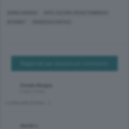
SENNA COMASCO
ARTE, CULTURA, INTRATTENIMENTO
INTERNET
FRANCESCA CURTALE
Registrati per lasciare un commento
Donato Bargna
6 anni, 4 mesi
il solito pirla di turno .:-)
davide s.