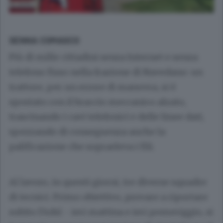
SENNA COMASCO
Più di mille cittadini senza Internet e senza
telefono fisso nella frazione di Navedano: un
trattore, per un errore di manovra, si è
spostato con il braccio meccanico alzato,
trascinando i cavi telefonici e delle linee dati,
spezzando di conseguenza anche la
palificazione che sopraeleva i fili.
Al lavoro, in questi giorni, tre diverse squadre
di tecnici. Primo obiettivo, provare a riportare
subito l’Adsl - ieri mattina e ieri pomeriggio, si