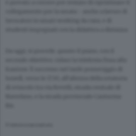
è provato a correre per tentare di ripristinare il
collegamento per la serata - anche a favore di
lavoratori in smart working da casa, e di
studenti impegnati con la didattica a distanza.
Da oggi, si procede, questo il piano, con il
secondo obiettivo: ridare la telefonia fissa alla
frazione. È successo nel tardo pomeriggio di
lunedì, verso le 17.30, all’altezza della rotatoria
di svincolo tra via Rovelli, strada centrale di
Navedano, e la strada provinciale Canturina
Bis.
© RIPRODUZIONE RISERVATA