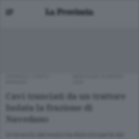
CRONACA
/
CANTÙ -
MERCOLEDÌ 25 MARZO
MARIANO
2020
Cavi tranciati da un trattore
Isolata la frazione di
Navedano
Un braccio del mezzo ha distrutto parte dei