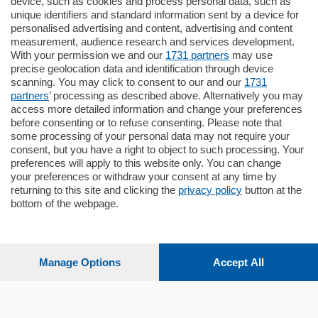
795.000
€
device, such as cookies and process personal data, such as
unique identifiers and standard information sent by a device for
Como - Como
personalised advertising and content, advertising and content
Quadrilocale
measurement, audience research and services development.
Zona Como Borghi. Nel complesso di
With your permission we and our
1731 partners
may use
nuova costruzione "JIULIUS" in Classe
precise geolocation data and identification through device
Energetica A2 proponiamo ampio
scanning. You may click to consent to our and our
1731
Quadrilocale …
partners
’ processing as described above. Alternatively you may
mq.
145
locali:
4
access more detailed information and change your preferences
before consenting or to refuse consenting. Please note that
some processing of your personal data may not require your
consent, but you have a right to object to such processing. Your
preferences will apply to this website only. You can change
your preferences or withdraw your consent at any time by
returning to this site and clicking the
privacy policy
button at the
bottom of the webpage.
Sezioni
Settimanali
Manage Options
Accept All
Territorio